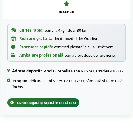
RECENZII
Curier rapid:
până la 4kg - doar 30 lei
Ridicare gratuită
din depozitul din Oradea
Procesare rapidă:
comenzi plasate în ziua lucrătoare
Ambalare profesională
pentru produse de feronerie
Adresa depozit:
Strada Corneliu Baba Nr. 9/A1, Oradea 410606
Program ridicare: Luni-Vineri 08:00-17:00, Sâmbătă și Duminică
închis
Livrare sigură și rapidă în toată țara