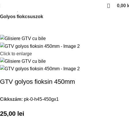
0,00
l
Kezdőlap
Fiokcsuszok es femoldalas fiokok
Golyos fiokcsuszok
Click to enlarge
GTV golyos fioksin 450mm
Cikkszám:
pk-0-h45-450gx1
25,00
lei