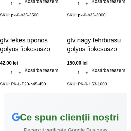
Kosárba teszem
Kosárba teszem
SKU:
pk-0-h35-3500
SKU:
pk-0-h35-3000
gtv fekes tiponos
gtv nagy tehrbirasu
golyos fiokcsuszo
golyos fiokcsuszo
42,00
lei
150,00
lei
Kosárba teszem
Kosárba teszem
SKU:
PK-L-P20-h45-450
SKU:
PK-0-H53-1000
Ce spun clienții noștri
Recenzii verificate Google Business