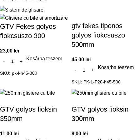
gtv fekes tiponos
GTV Fekes golyos
golyos fiokcsuszo
fiokcsuszo 300
500mm
23,00
lei
Kosárba teszem
45,00
lei
Kosárba teszem
SKU:
pk-l-h45-300
SKU:
PK-L-P20-h45-500
GTV golyos fioksin
GTV golyos fioksin
350mm
300mm
11,00
lei
9,00
lei