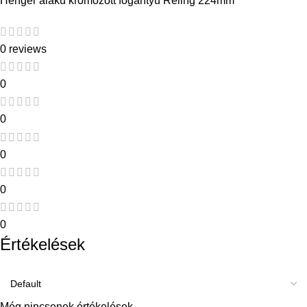
Henger alaku kromozott fogantyu Reling 224mm
0 reviews
0
0
0
0
0
Értékelések
Még nincsenek értékelések.