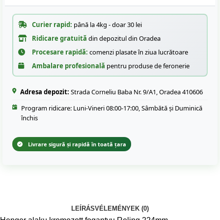
Curier rapid:
până la 4kg - doar 30 lei
Ridicare gratuită
din depozitul din Oradea
Procesare rapidă:
comenzi plasate în ziua lucrătoare
Ambalare profesională
pentru produse de feronerie
Adresa depozit:
Strada Corneliu Baba Nr. 9/A1, Oradea 410606
Program ridicare: Luni-Vineri 08:00-17:00, Sâmbătă și Duminică
închis
Livrare sigură și rapidă în toată țara
LEÍRÁS
VÉLEMÉNYEK (0)