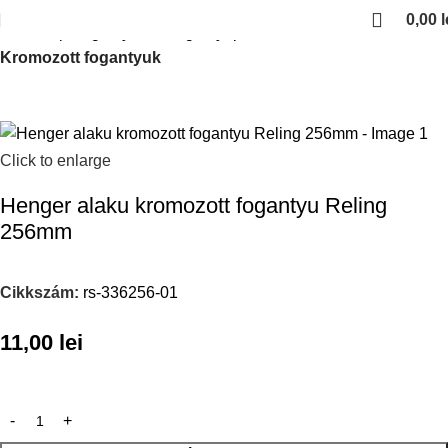
0,00
l
Kezdőlap
Fogantyuk es fogantyuprofilok
Kromozott fogantyuk
Click to enlarge
Henger alaku kromozott fogantyu Reling
256mm
Cikkszám:
rs-336256-01
11,00
lei