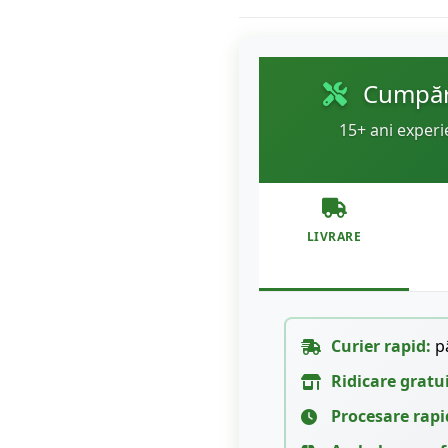
Cumpără
15+ ani experi
LIVRARE
Curier rapid:
pâ
Ridicare gratu
Procesare rapi