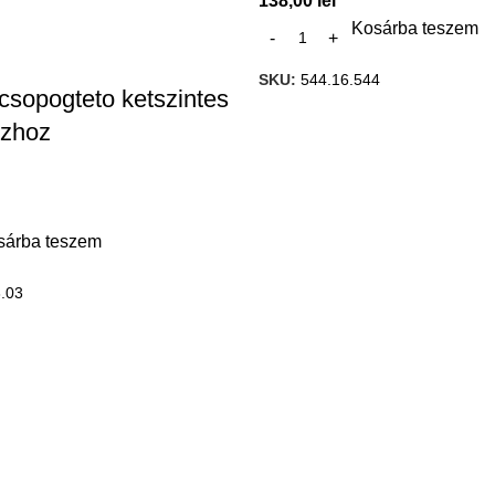
138,00
lei
Kosárba teszem
SKU:
544.16.544
csopogteto ketszintes
szhoz
sárba teszem
.03