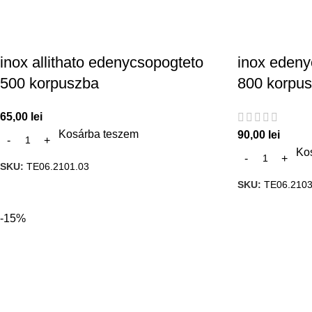
inox allithato edenycsopogteto
inox edeny
500 korpuszba
800 korpu
65,00
lei
Kosárba teszem
90,00
lei
Ko
SKU:
TE06.2101.03
SKU:
TE06.2103
-15%