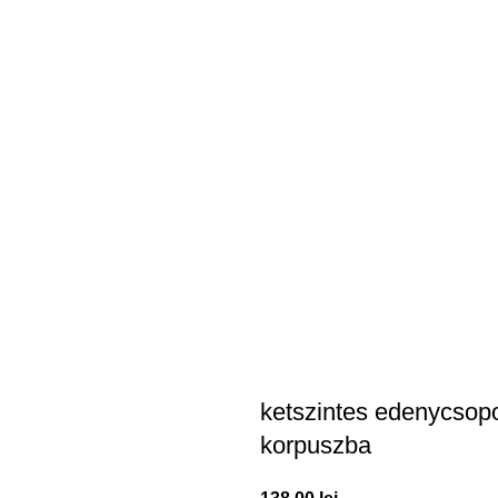
ketszintes edenycsop
korpuszba