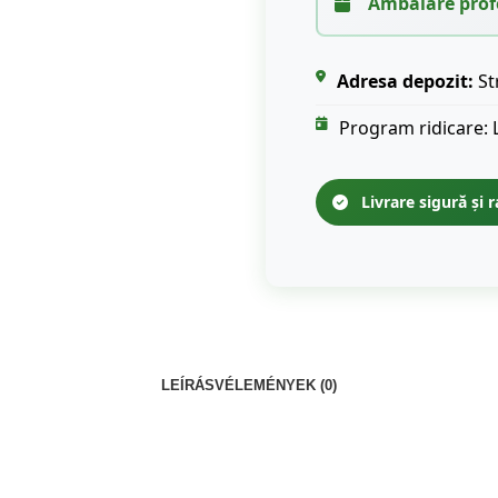
Ambalare prof
Adresa depozit:
St
Program ridicare: 
Livrare sigură și r
LEÍRÁS
VÉLEMÉNYEK (0)