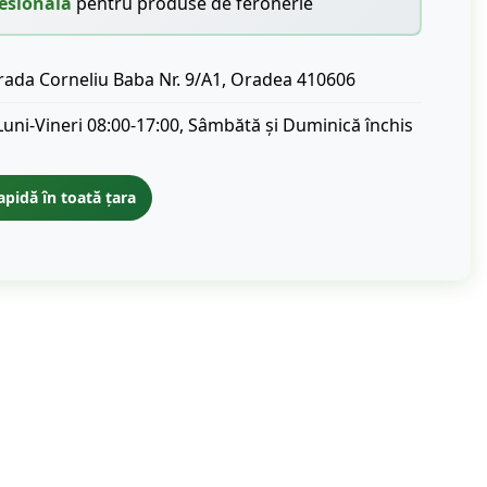
esională
pentru produse de feronerie
rada Corneliu Baba Nr. 9/A1, Oradea 410606
Luni-Vineri 08:00-17:00, Sâmbătă și Duminică închis
apidă în toată țara