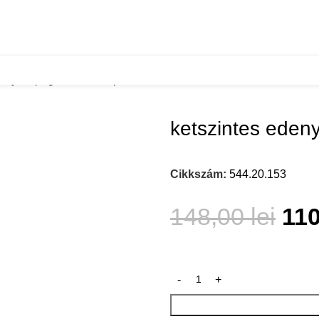
denycsopogteto 450 korpuszba
ketszintes eden
Cikkszám:
544.20.153
148,00
lei
11