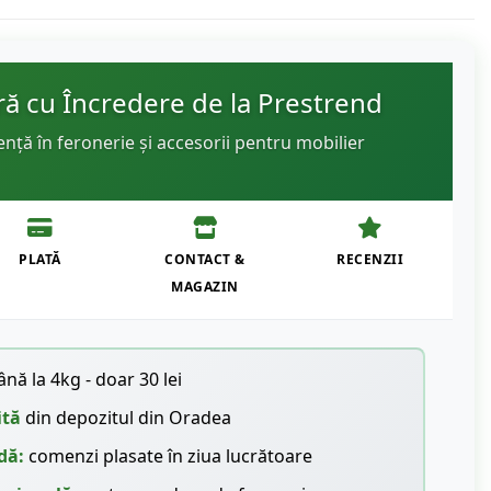
 cu Încredere de la Prestrend
ență în feronerie și accesorii pentru mobilier
PLATĂ
CONTACT &
RECENZII
MAGAZIN
nă la 4kg - doar 30 lei
ită
din depozitul din Oradea
dă:
comenzi plasate în ziua lucrătoare