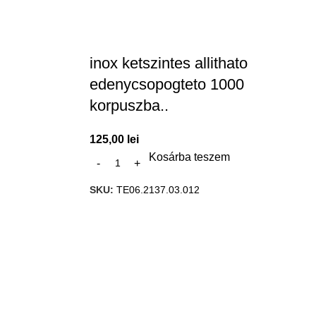
inox ketszintes allithato
edenycsopogteto 1000
korpuszba..
125,00
lei
Kosárba teszem
SKU:
TE06.2137.03.012