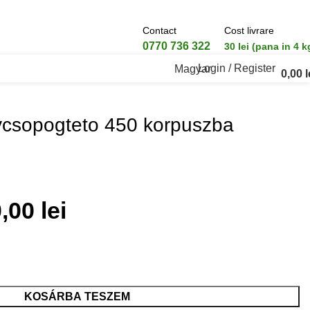
Contact
Cost livrare
0770 736 322
30 lei (pana in 4 k
Login / Register
Magyar
0,00
l
ycsopogteto 450 korpuszba
0,00
lei
KOSÁRBA TESZEM