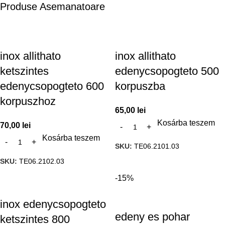
Produse Asemanatoare
inox allithato
inox allithato
ketszintes
edenycsopogteto 500
edenycsopogteto 600
korpuszba
korpuszhoz
65,00
lei
Kosárba teszem
70,00
lei
Kosárba teszem
SKU:
TE06.2101.03
SKU:
TE06.2102.03
-15%
inox edenycsopogteto
edeny es pohar
ketszintes 800