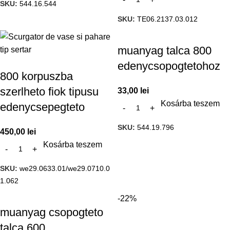
SKU:
544.16.544
SKU:
TE06.2137.03.012
muanyag talca 800
edenycsopogtetohoz
800 korpuszba
szerlheto fiok tipusu
33,00
lei
Kosárba teszem
edenycsepegteto
SKU:
544.19.796
450,00
lei
Kosárba teszem
SKU:
we29.0633.01/we29.0710.0
1.062
-22%
muanyag csopogteto
talca 600