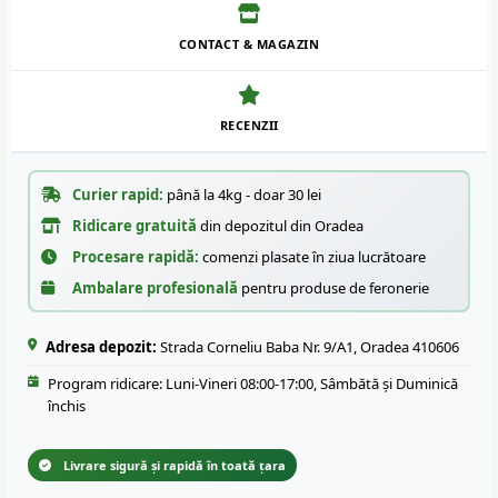
CONTACT & MAGAZIN
RECENZII
Curier rapid:
până la 4kg - doar 30 lei
Ridicare gratuită
din depozitul din Oradea
Procesare rapidă:
comenzi plasate în ziua lucrătoare
Ambalare profesională
pentru produse de feronerie
Adresa depozit:
Strada Corneliu Baba Nr. 9/A1, Oradea 410606
Program ridicare: Luni-Vineri 08:00-17:00, Sâmbătă și Duminică
închis
Livrare sigură și rapidă în toată țara