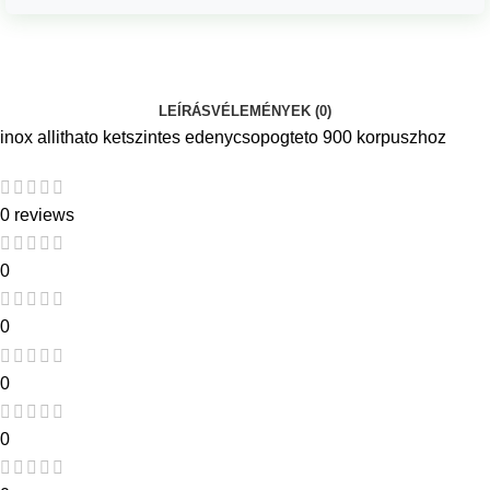
LEÍRÁS
VÉLEMÉNYEK (0)
inox allithato ketszintes edenycsopogteto 900 korpuszhoz
0 reviews
0
0
0
0