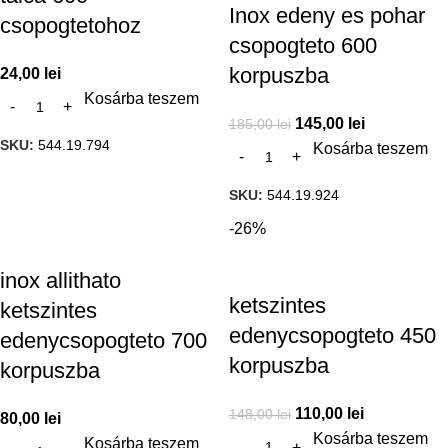
Inox edeny es pohar
csopogtetohoz
csopogteto 600
korpuszba
24,00
lei
Kosárba teszem
145,00
lei
185,00
lei
SKU:
544.19.794
Kosárba teszem
SKU:
544.19.924
-26%
inox allithato
ketszintes
ketszintes
edenycsopogteto 450
edenycsopogteto 700
korpuszba
korpuszba
110,00
lei
148,00
lei
80,00
lei
Kosárba teszem
Kosárba teszem