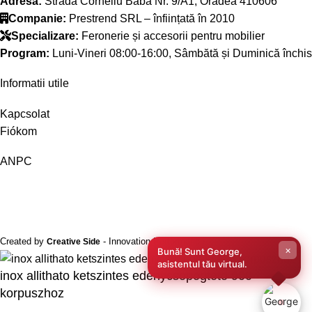
Adresă:
Strada Corneliu Baba Nr. 9/A1, Oradea 410606
Companie:
Prestrend SRL – înființată în 2010
Specializare:
Feronerie și accesorii pentru mobilier
Program:
Luni-Vineri 08:00-16:00, Sâmbătă și Duminică închis
Informatii utile
Kapcsolat
Fiókom
ANPC
Created by
- Innovation Performance
Creative Side
×
Bună! Sunt George,
asistentul tău virtual.
inox allithato ketszintes edenycsopogteto 900
korpuszhoz