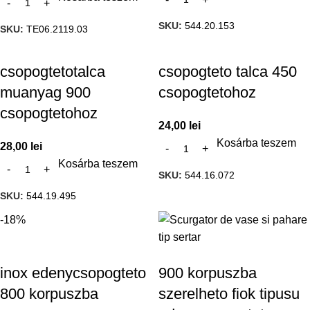
SKU:
544.20.153
SKU:
TE06.2119.03
csopogtetotalca
csopogteto talca 450
muanyag 900
csopogtetohoz
csopogtetohoz
24,00
lei
Kosárba teszem
28,00
lei
Kosárba teszem
SKU:
544.16.072
SKU:
544.19.495
-18%
inox edenycsopogteto
900 korpuszba
800 korpuszba
szerelheto fiok tipusu