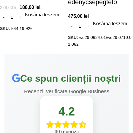
edenycsepegteto
188,00
lei
229,00
lei
Kosárba teszem
475,00
lei
Kosárba teszem
SKU:
544.19.926
SKU:
we29.0634.01/we29.0710.0
1.062
Ce spun clienții noștri
Recenzii verificate Google Business
4.2
30 recenzii