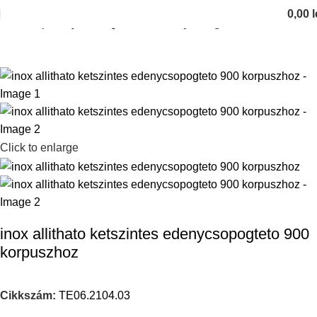
0,00
l
Kezdőlap
Konyhai kiegeszitok
Edenycsorgatok
Click to enlarge
inox allithato ketszintes edenycsopogteto 900
korpuszhoz
Cikkszám:
TE06.2104.03