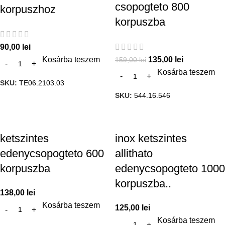
csopogteto 800
korpuszhoz
korpuszba
90,00
lei
Kosárba teszem
135,00
lei
159,00
lei
Kosárba teszem
SKU:
TE06.2103.03
SKU:
544.16.546
ketszintes
inox ketszintes
edenycsopogteto 600
allithato
korpuszba
edenycsopogteto 1000
korpuszba..
138,00
lei
Kosárba teszem
125,00
lei
Kosárba teszem