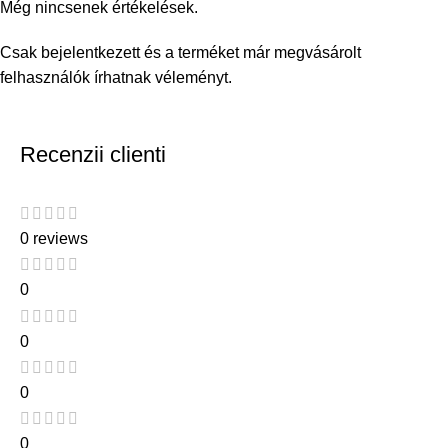
Még nincsenek értékelések.
Csak bejelentkezett és a terméket már megvásárolt
felhasználók írhatnak véleményt.
Recenzii clienti
0 reviews
0
0
0
0