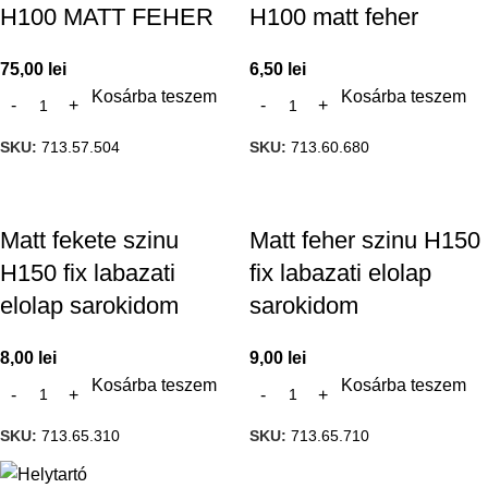
H100 MATT FEHER
H100 matt feher
75,00
lei
6,50
lei
Kosárba teszem
Kosárba teszem
SKU:
713.57.504
SKU:
713.60.680
Matt fekete szinu
Matt feher szinu H150
H150 fix labazati
fix labazati elolap
elolap sarokidom
sarokidom
8,00
lei
9,00
lei
Kosárba teszem
Kosárba teszem
SKU:
713.65.310
SKU:
713.65.710