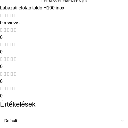
LEÍRÁS
VÉLEMÉNYEK (0)
Labazati elolap toldo H100 inox
0 reviews
0
0
0
0
0
Értékelések