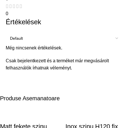
0
Értékelések
Még nincsenek értékelések.
Csak bejelentkezett és a terméket már megvásárolt
felhasználók írhatnak véleményt.
Produse Asemanatoare
Matt fekete szinu
Inox szinu H120 fix