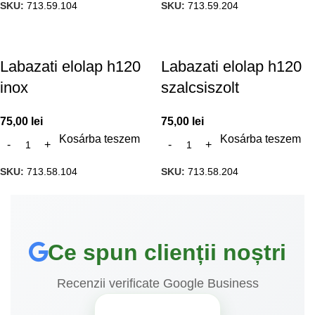
SKU:
713.59.104
SKU:
713.59.204
Labazati elolap h120
Labazati elolap h120
inox
szalcsiszolt
75,00
lei
75,00
lei
Kosárba teszem
Kosárba teszem
SKU:
713.58.104
SKU:
713.58.204
Ce spun clienții noștri
Recenzii verificate Google Business