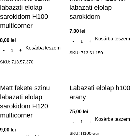
labazati elolap
labazati elolap
sarokidom H100
sarokidom
multicorner
7,00
lei
Kosárba teszem
8,00
lei
Kosárba teszem
SKU:
713.61.150
SKU:
713.57.370
Matt fekete szinu
Labazati elolap h100
labazati elolap
arany
sarokidom H120
75,00
lei
multicorner
Kosárba teszem
9,00
lei
SKU:
H100-aur