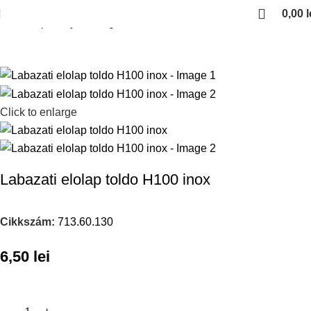
0,00
l
Kezdőlap
Konyhai kiegeszitok
Szemetesek
Click to enlarge
Labazati elolap toldo H100 inox
Cikkszám:
713.60.130
6,50
lei