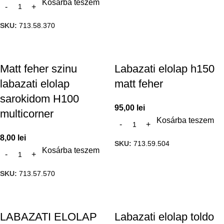
Kosárba teszem
SKU:
713.58.370
Matt feher szinu
Labazati elolap h150
labazati elolap
matt feher
sarokidom H100
95,00
lei
multicorner
Kosárba teszem
8,00
lei
SKU:
713.59.504
Kosárba teszem
SKU:
713.57.570
LABAZATI ELOLAP
Labazati elolap toldo