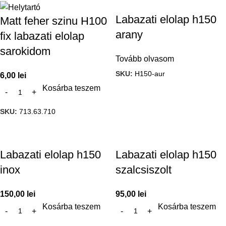
Labazati elolap h150
Matt feher szinu H100
arany
fix labazati elolap
sarokidom
Tovább olvasom
SKU:
H150-aur
6,00
lei
Kosárba teszem
SKU:
713.63.710
Labazati elolap h150
Labazati elolap h150
inox
szalcsiszolt
150,00
lei
95,00
lei
Kosárba teszem
Kosárba teszem