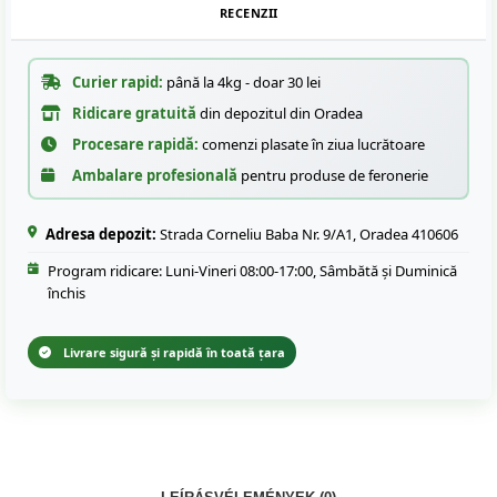
RECENZII
Curier rapid:
până la 4kg - doar 30 lei
Ridicare gratuită
din depozitul din Oradea
Procesare rapidă:
comenzi plasate în ziua lucrătoare
Ambalare profesională
pentru produse de feronerie
Adresa depozit:
Strada Corneliu Baba Nr. 9/A1, Oradea 410606
Program ridicare: Luni-Vineri 08:00-17:00, Sâmbătă și Duminică
închis
Livrare sigură și rapidă în toată țara