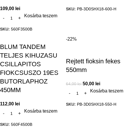
109,00
lei
SKU:
PB-3D0SHX18-600-H
Kosárba teszem
SKU:
560F3500B
-22%
BLUM TANDEM
TELJES KIHUZASU
Rejtett fioksin fekes
CSILLAPITOS
550mm
FIOKCSUSZO 19ES
BUTORLAPHOZ
50,00
lei
64,00
lei
450MM
Kosárba teszem
112,00
lei
SKU:
PB-3D0SHX18-550-H
Kosárba teszem
SKU:
560F4500B