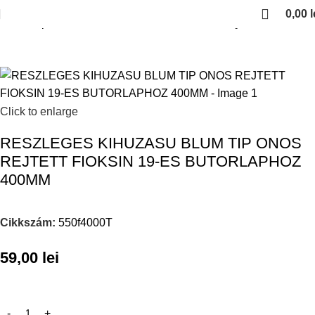
0,00
l
Kezdőlap
Fiokcsuszok es femoldalas fiokok
Rejtett fioksinek
Click to enlarge
RESZLEGES KIHUZASU BLUM TIP ONOS
REJTETT FIOKSIN 19-ES BUTORLAPHOZ
400MM
Cikkszám:
550f4000T
59,00
lei