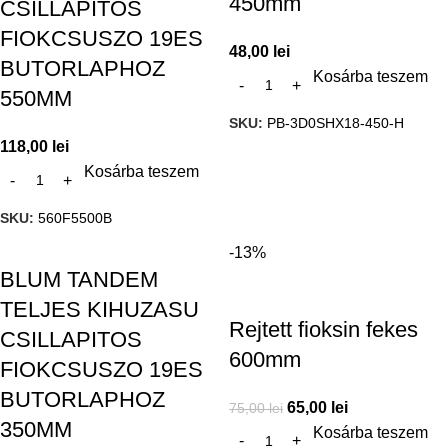
450mm
CSILLAPITOS
FIOKCSUSZO 19ES
48,00
lei
BUTORLAPHOZ
Kosárba teszem
550MM
SKU:
PB-3D0SHX18-450-H
118,00
lei
Kosárba teszem
SKU:
560F5500B
-13%
BLUM TANDEM
TELJES KIHUZASU
Rejtett fioksin fekes
CSILLAPITOS
600mm
FIOKCSUSZO 19ES
BUTORLAPHOZ
65,00
lei
75,00
lei
350MM
Kosárba teszem