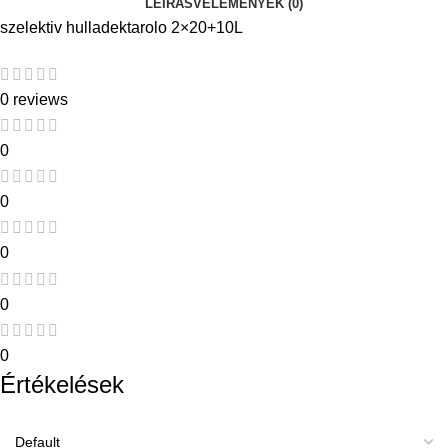
LEÍRÁS
VÉLEMÉNYEK (0)
szelektiv hulladektarolo 2×20+10L
0 reviews
0
0
0
0
0
Értékelések