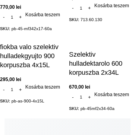
Kosárba teszem
770,00
lei
Kosárba teszem
SKU:
713.60.130
SKU:
pb-45-mf342x17-60a
fiokba valo szelektiv
Szelektiv
hulladekgyujto 900
hulladektarolo 600
korpuszba 4x15L
korpuszba 2x34L
295,00
lei
Kosárba teszem
670,00
lei
Kosárba teszem
SKU:
pb-as-900-4x15L
SKU:
pb-45mf2x34-60a