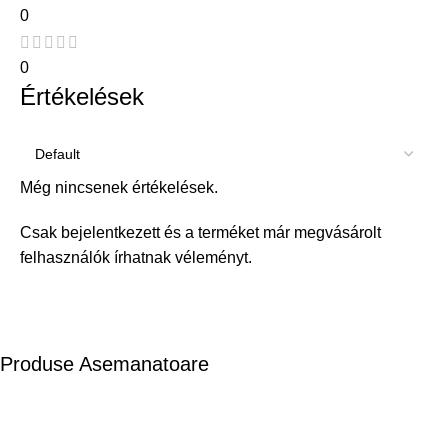
0
0
Értékelések
Még nincsenek értékelések.
Csak bejelentkezett és a terméket már megvásárolt
felhasználók írhatnak véleményt.
Produse Asemanatoare