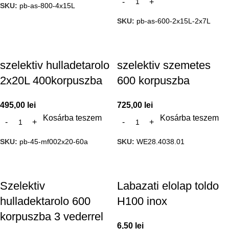
SKU:
pb-as-800-4x15L
SKU:
pb-as-600-2x15L-2x7L
szelektiv hulladetarolo
szelektiv szemetes
2x20L 400korpuszba
600 korpuszba
495,00
lei
725,00
lei
Kosárba teszem
Kosárba teszem
SKU:
pb-45-mf002x20-60a
SKU:
WE28.4038.01
Szelektiv
Labazati elolap toldo
hulladektarolo 600
H100 inox
korpuszba 3 vederrel
6,50
lei