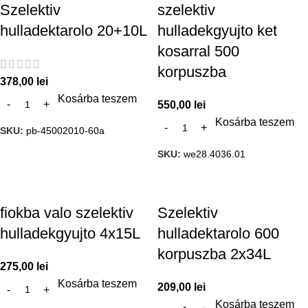
Szelektiv
szelektiv
hulladektarolo 20+10L
hulladekgyujto ket
kosarral 500
korpuszba
378,00
lei
Kosárba teszem
550,00
lei
Kosárba teszem
SKU:
pb-45002010-60a
SKU:
we28.4036.01
fiokba valo szelektiv
Szelektiv
hulladekgyujto 4x15L
hulladektarolo 600
korpuszba 2x34L
275,00
lei
Kosárba teszem
209,00
lei
Kosárba teszem