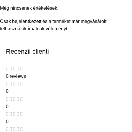
Még nincsenek értékelések.
Csak bejelentkezett és a terméket már megvásárolt
felhasználók írhatnak véleményt.
Recenzii clienti
0 reviews
0
0
0