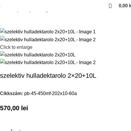
0,00
l
Kezdőlap
Konyhai kiegeszitok
Szemetesek
Click to enlarge
szelektiv hulladektarolo 2×20+10L
Cikkszám:
pb-45-450mf-202x10-60a
570,00
lei