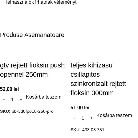
felhasználók írhatnak véleményt.
Produse Asemanatoare
gtv rejtett fioksin push
teljes kihizasu
opennel 250mm
csillapitos
szinkronizalt rejtett
52,00
lei
fioksin 300mm
Kosárba teszem
51,00
lei
SKU:
pb-3d0fpo18-250-pro
Kosárba teszem
SKU:
433.03.751