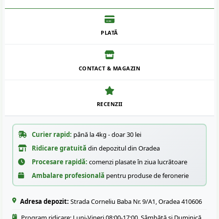
PLATĂ
CONTACT & MAGAZIN
RECENZII
Curier rapid:
până la 4kg - doar 30 lei
Ridicare gratuită
din depozitul din Oradea
Procesare rapidă:
comenzi plasate în ziua lucrătoare
Ambalare profesională
pentru produse de feronerie
Adresa depozit:
Strada Corneliu Baba Nr. 9/A1, Oradea 410606
Program ridicare: Luni-Vineri 08:00-17:00, Sâmbătă și Duminică