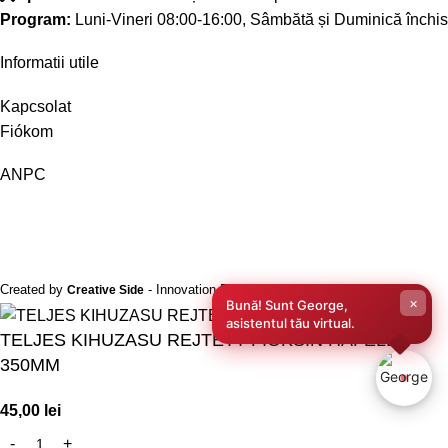
Program:
Luni-Vineri 08:00-16:00, Sâmbătă și Duminică închis
Informatii utile
Kapcsolat
Fiókom
ANPC
Created by
- Innovation Performance
Creative Side
×
Bună! Sunt George,
asistentul tău virtual.
TELJES KIHUZASU REJTETT FIOKSIN HAFELE
350MM
45,00
lei