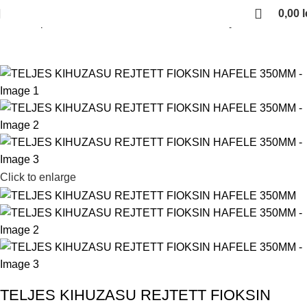
0,00
l
Kezdőlap
Fiokcsuszok es femoldalas fiokok
Rejtett fioksinek
Click to enlarge
TELJES KIHUZASU REJTETT FIOKSIN