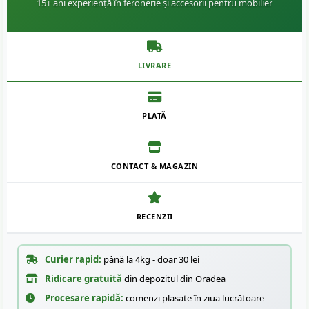
15+ ani experiență în feronerie și accesorii pentru mobilier
LIVRARE
PLATĂ
CONTACT & MAGAZIN
RECENZII
Curier rapid:
până la 4kg - doar 30 lei
Ridicare gratuită
din depozitul din Oradea
Procesare rapidă:
comenzi plasate în ziua lucrătoare