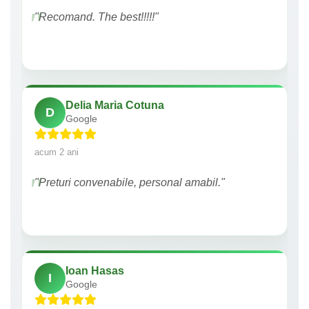
"Recomand. The best!!!!!"
Delia Maria Cotuna
D
Google
acum 2 ani
"Preturi convenabile, personal amabil."
Ioan Hasas
I
Google