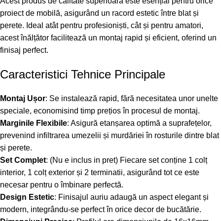
Acest produs de calitate superioară este esențial pentru orice
proiect de mobilă, asigurând un racord estetic între blat și
perete. Ideal atât pentru profesioniști, cât și pentru amatori,
acest înălțător facilitează un montaj rapid și eficient, oferind un
finisaj perfect.
Caracteristici Tehnice Principale
Montaj Ușor
: Se instalează rapid, fără necesitatea unor unelte
speciale, economisind timp prețios în procesul de montaj.
Marginile Flexibile
: Asigură etanșarea optimă a suprafețelor,
prevenind infiltrarea umezelii și murdăriei în rosturile dintre blat
și perete.
Set Complet
: (Nu e inclus in pret) Fiecare set conține 1 colț
interior, 1 colț exterior și 2 terminatii, asigurând tot ce este
necesar pentru o îmbinare perfectă.
Design Estetic
: Finisajul auriu adaugă un aspect elegant și
modern, integrându-se perfect în orice decor de bucătărie.