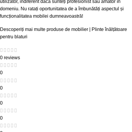
utilizator, indiferent dacă sunteți profesionist sau amator în
domeniu. Nu ratați oportunitatea de a îmbunătăți aspectul și
funcționalitatea mobilei dumneavoastră!
Descoperiți mai multe produse de mobilier
|
Plinte înălțătoare
pentru blaturi
0 reviews
0
0
0
0