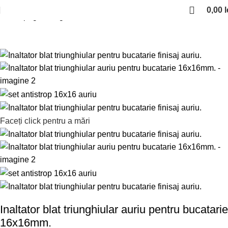
0,00
l
Prima pagină
Organizare bucatarie
Plinte/inaltatoare de blat
Faceți click pentru a mări
Inaltator blat triunghiular auriu pentru bucatarie
16x16mm.