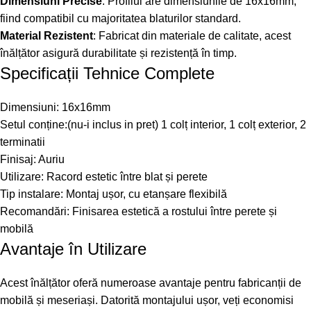
Dimensiuni Precise
: Profilul are dimensiunile de 16x16mm,
fiind compatibil cu majoritatea blaturilor standard.
Material Rezistent
: Fabricat din materiale de calitate, acest
înălțător asigură durabilitate și rezistență în timp.
Specificații Tehnice Complete
Dimensiuni: 16x16mm
Setul conține:(nu-i inclus in pret) 1 colț interior, 1 colț exterior, 2
terminatii
Finisaj: Auriu
Utilizare: Racord estetic între blat și perete
Tip instalare: Montaj ușor, cu etanșare flexibilă
Recomandări: Finisarea estetică a rostului între perete și
mobilă
Avantaje în Utilizare
Acest înălțător oferă numeroase avantaje pentru fabricanții de
mobilă și meseriași. Datorită montajului ușor, veți economisi