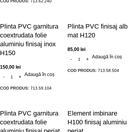
COD PRODUS:
713.62.240
Plinta PVC garnitura
Plinta PVC finisaj alb
coextrudata folie
mat H120
aluminiu finisaj inox
85,00
lei
H150
Adaugă în coș
150,00
lei
COD PRODUS:
713.58.504
Adaugă în coș
COD PRODUS:
713.59.104
Plinta PVC garnitura
Element imbinare
coextrudata folie
H100 finisaj aluminiu
aluminiu finisaj periat
periat