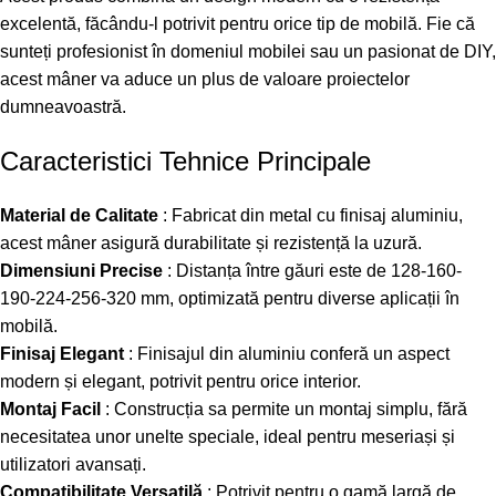
excelentă, făcându-l potrivit pentru orice tip de mobilă. Fie că
sunteți profesionist în domeniul mobilei sau un pasionat de DIY,
acest mâner va aduce un plus de valoare proiectelor
dumneavoastră.
Caracteristici Tehnice Principale
Material de Calitate
: Fabricat din metal cu finisaj aluminiu,
acest mâner asigură durabilitate și rezistență la uzură.
Dimensiuni Precise
: Distanța între găuri este de 128-160-
190-224-256-320 mm, optimizată pentru diverse aplicații în
mobilă.
Finisaj Elegant
: Finisajul din aluminiu conferă un aspect
modern și elegant, potrivit pentru orice interior.
Montaj Facil
: Construcția sa permite un montaj simplu, fără
necesitatea unor unelte speciale, ideal pentru meseriași și
utilizatori avansați.
Compatibilitate Versatilă
: Potrivit pentru o gamă largă de