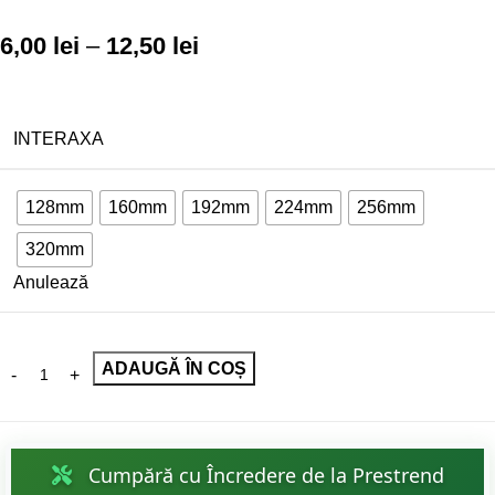
6,00
lei
–
12,50
lei
INTERAXA
128mm
160mm
192mm
224mm
256mm
320mm
Anulează
ADAUGĂ ÎN COȘ
Cumpără cu Încredere de la Prestrend