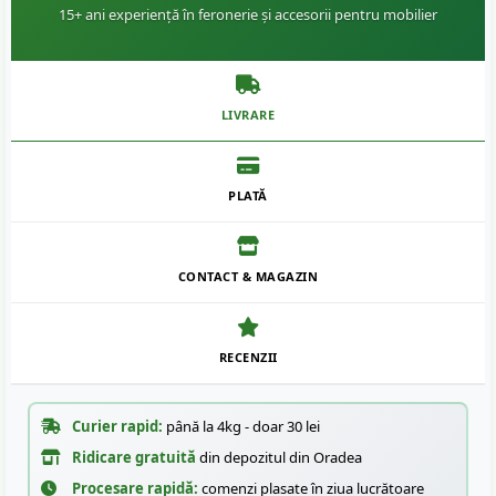
15+ ani experiență în feronerie și accesorii pentru mobilier
LIVRARE
PLATĂ
CONTACT & MAGAZIN
RECENZII
Curier rapid:
până la 4kg - doar 30 lei
Ridicare gratuită
din depozitul din Oradea
Procesare rapidă:
comenzi plasate în ziua lucrătoare