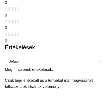
0
0
0
0
Értékelések
Még nincsenek értékelések.
Csak bejelentkezett és a terméket már megvásárolt
felhasználók írhatnak véleményt.