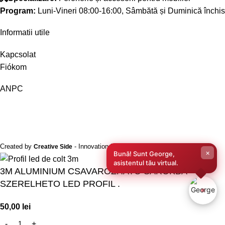
Program:
Luni-Vineri 08:00-16:00, Sâmbătă și Duminică închis
Informatii utile
Kapcsolat
Fiókom
ANPC
Created by
- Innovation Performance
Creative Side
×
Bună! Sunt George,
asistentul tău virtual.
3M ALUMINIUM CSAVAROZHATO SAROKBA
SZERELHETO LED PROFIL .
50,00
lei