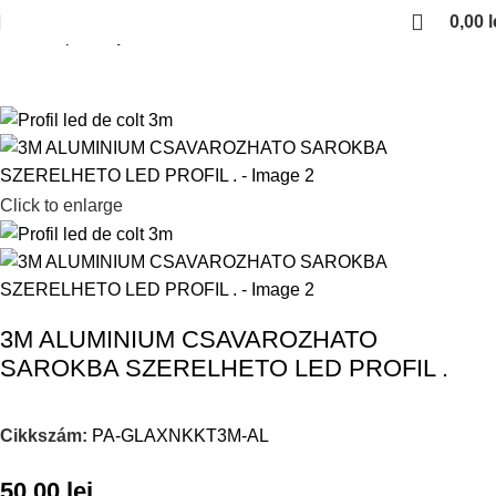
0,00
l
Kezdőlap
Led profilok
Click to enlarge
3M ALUMINIUM CSAVAROZHATO
SAROKBA SZERELHETO LED PROFIL .
Cikkszám:
PA-GLAXNKKT3M-AL
50,00
lei