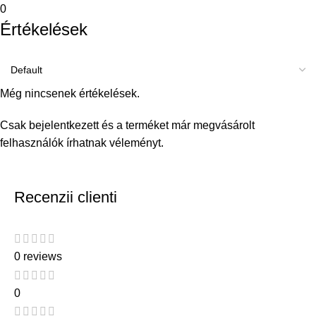
0
Értékelések
Még nincsenek értékelések.
Csak bejelentkezett és a terméket már megvásárolt
felhasználók írhatnak véleményt.
Recenzii clienti
0 reviews
0