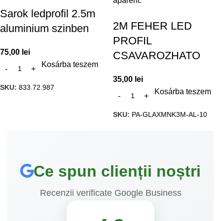
Sarok ledprofil 2.5m
2M FEHER LED
aluminium szinben
PROFIL
75,00
lei
CSAVAROZHATO
Kosárba teszem
35,00
lei
SKU:
833.72.987
Kosárba teszem
SKU:
PA-GLAXMNK3M-AL-10
Ce spun clienții noștri
Recenzii verificate Google Business