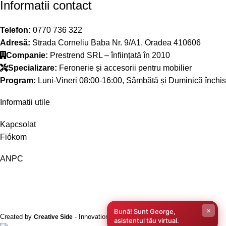
Informatii contact
Telefon:
0770 736 322
Adresă:
Strada Corneliu Baba Nr. 9/A1, Oradea 410606
Companie:
Prestrend SRL – înființată în 2010
Specializare:
Feronerie și accesorii pentru mobilier
Program:
Luni-Vineri 08:00-16:00, Sâmbătă și Duminică închis
Informatii utile
Kapcsolat
Fiókom
ANPC
×
Bună! Sunt George,
Created by
- Innovation Performance
Creative Side
asistentul tău virtual.