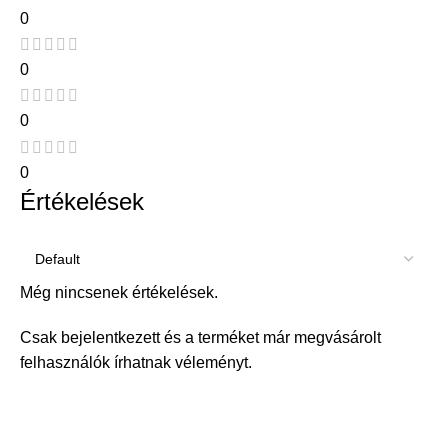
0
0
0
0
Értékelések
Még nincsenek értékelések.
Csak bejelentkezett és a terméket már megvásárolt
felhasználók írhatnak véleményt.