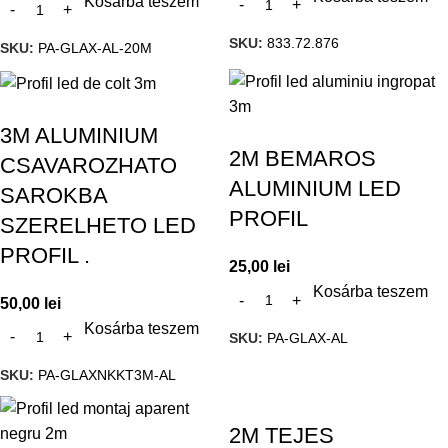
Kosárba teszem
SKU:
833.72.876
SKU:
PA-GLAX-AL-20M
3M ALUMINIUM
2M BEMAROS
CSAVAROZHATO
ALUMINIUM LED
SAROKBA
PROFIL
SZERELHETO LED
PROFIL .
25,00
lei
Kosárba teszem
50,00
lei
Kosárba teszem
SKU:
PA-GLAX-AL
SKU:
PA-GLAXNKKT3M-AL
2M TEJES