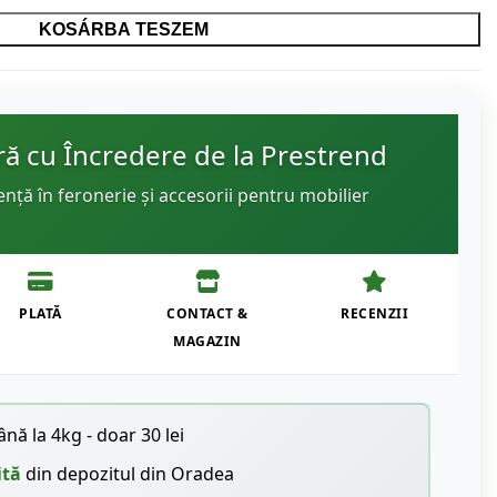
KOSÁRBA TESZEM
 cu Încredere de la Prestrend
ență în feronerie și accesorii pentru mobilier
PLATĂ
CONTACT &
RECENZII
MAGAZIN
nă la 4kg - doar 30 lei
ită
din depozitul din Oradea