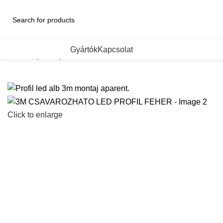
ategorii de Produse
Gyártók
Kapcsolat
Kezdőlap
Led profilok
3M CSAVAROZHATO LED PROFIL 
Click to enlarge