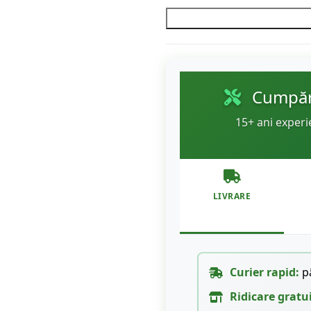
Cumpără
15+ ani experi
LIVRARE
Curier rapid:
pâ
Ridicare gratu