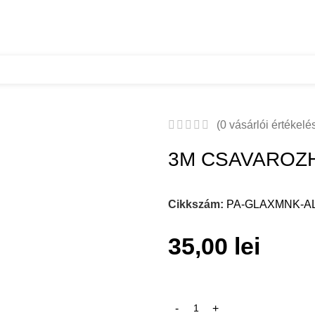
FEHER
(
0
vásárlói értékelé
3M CSAVAROZH
Cikkszám:
PA-GLAXMNK-A
35,00
lei