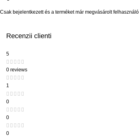
Csak bejelentkezett és a terméket már megvásárolt felhasználó
Recenzii clienti
5
0 reviews
1
0
0
0