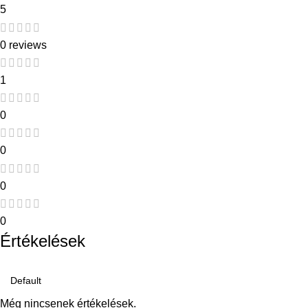
5
0 reviews
1
0
0
0
0
Értékelések
Még nincsenek értékelések.