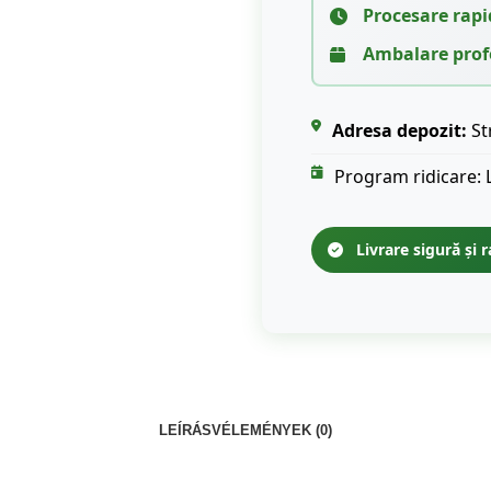
Procesare rapi
Ambalare prof
Adresa depozit:
St
Program ridicare: 
Livrare sigură și r
LEÍRÁS
VÉLEMÉNYEK (0)