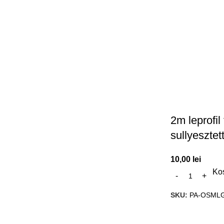
2m leprofil
sullyesztet
10,00
lei
Ko
SKU:
PA-OSMLG