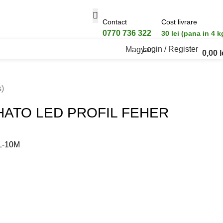
Contact
Cost livrare
0770 736 322
30 lei (pana in 4 k
Login / Register
Magyar
0,00
l
s)
ATO LED PROFIL FEHER
L-10M