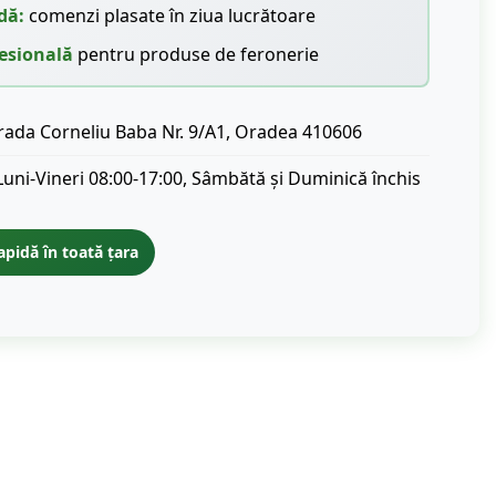
dă:
comenzi plasate în ziua lucrătoare
esională
pentru produse de feronerie
rada Corneliu Baba Nr. 9/A1, Oradea 410606
Luni-Vineri 08:00-17:00, Sâmbătă și Duminică închis
apidă în toată țara