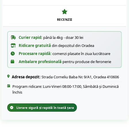
RECENZII
Curier rapid:
până la 4kg - doar 30 lei
Ridicare gratuită
din depozitul din Oradea
Procesare rapidă:
comenzi plasate în ziua lucrătoare
Ambalare profesională
pentru produse de feronerie
Adresa depozit:
Strada Corneliu Baba Nr. 9/A1, Oradea 410606
Program ridicare: Luni-Vineri 08:00-17:00, Sâmbătă și Duminică
închis
Livrare sigură și rapidă în toată țara