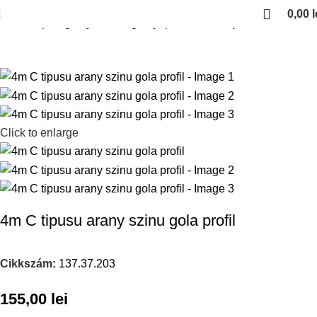
0,00
l
Kezdőlap
Fogantyuk es fogantyuprofilok
Gola profilok
Click to enlarge
4m C tipusu arany szinu gola profil
Cikkszám:
137.37.203
155,00
lei