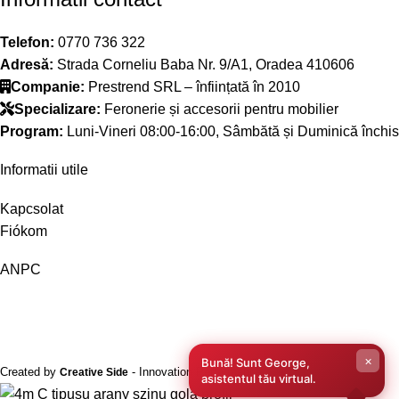
Telefon:
0770 736 322
Adresă:
Strada Corneliu Baba Nr. 9/A1, Oradea 410606
Companie:
Prestrend SRL – înființată în 2010
Specializare:
Feronerie și accesorii pentru mobilier
Program:
Luni-Vineri 08:00-16:00, Sâmbătă și Duminică închis
Informatii utile
Kapcsolat
Fiókom
ANPC
×
Bună! Sunt George,
Created by
- Innovation Performance
Creative Side
asistentul tău virtual.