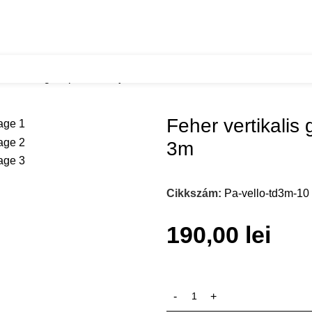
ertikalis gola profil ket ajtos alkalmazashoz 3m
Feher vertikalis 
3m
Cikkszám:
Pa-vello-td3m-10
190,00
lei