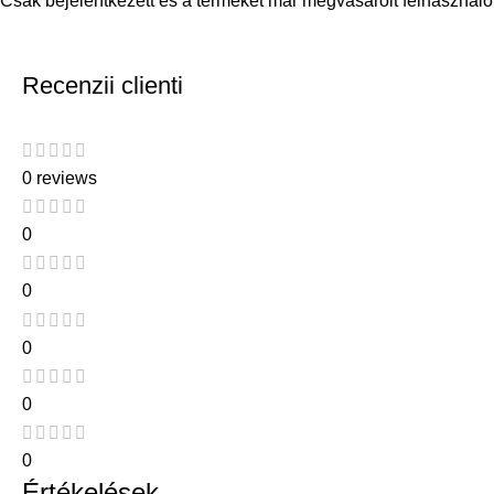
Csak bejelentkezett és a terméket már megvásárolt felhasználó
Recenzii clienti
0 reviews
0
0
0
0
0
Értékelések