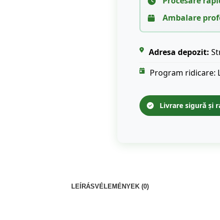
Procesare rapi
Ambalare prof
Adresa depozit:
St
Program ridicare: 
Livrare sigură și r
LEÍRÁS
VÉLEMÉNYEK (0)