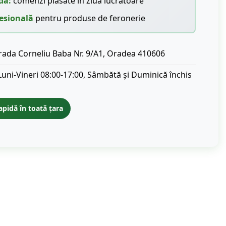
dă:
comenzi plasate în ziua lucrătoare
esională
pentru produse de feronerie
rada Corneliu Baba Nr. 9/A1, Oradea 410606
Luni-Vineri 08:00-17:00, Sâmbătă și Duminică închis
apidă în toată țara