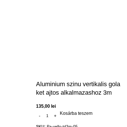
Aluminium szinu vertikalis gola
ket ajtos alkalmazashoz 3m
135,00
lei
Kosárba teszem
SKU:
Pa-vello-td3m-05