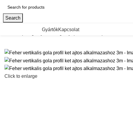
Search
ategorii de Produse
Gyártók
Kapcsolat
Kezdőlap
Fogantyuk es fogantyuprofilok
Gola profilok
Feher v
Click to enlarge