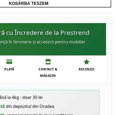
KOSÁRBA TESZEM
 cu Încredere de la Prestrend
ență în feronerie și accesorii pentru mobilier
PLATĂ
CONTACT &
RECENZII
MAGAZIN
nă la 4kg - doar 30 lei
ită
din depozitul din Oradea