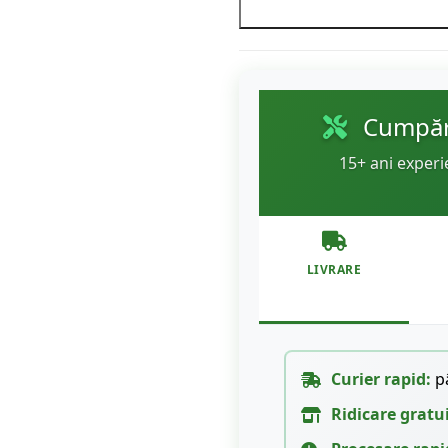
Cumpără
15+ ani experi
LIVRARE
Curier rapid:
pâ
Ridicare gratu