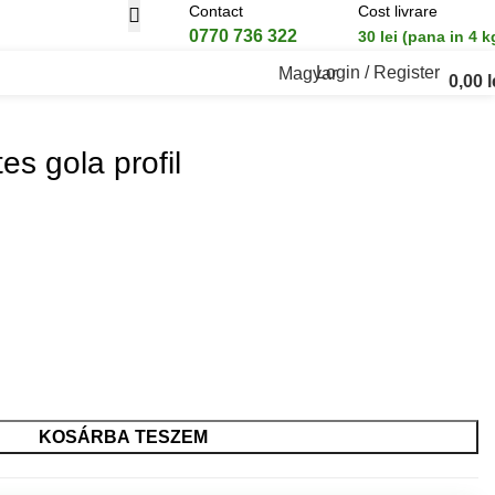
Contact
Cost livrare
0770 736 322
30 lei (pana in 4 k
Login / Register
Magyar
0,00
l
es gola profil
KOSÁRBA TESZEM