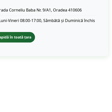
rada Corneliu Baba Nr. 9/A1, Oradea 410606
Luni-Vineri 08:00-17:00, Sâmbătă și Duminică închis
apidă în toată țara