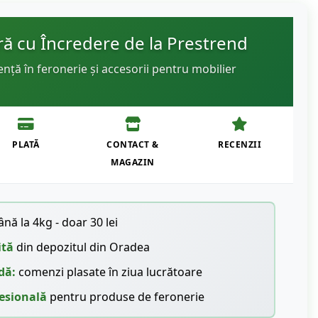
 cu Încredere de la Prestrend
ență în feronerie și accesorii pentru mobilier
PLATĂ
CONTACT &
RECENZII
MAGAZIN
nă la 4kg - doar 30 lei
ită
din depozitul din Oradea
dă:
comenzi plasate în ziua lucrătoare
esională
pentru produse de feronerie