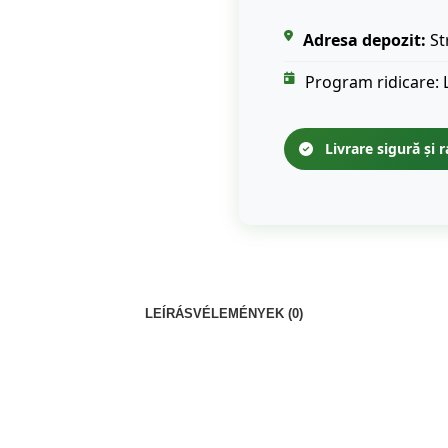
Adresa depozit:
St
Program ridicare: 
Livrare sigură și r
LEÍRÁS
VÉLEMÉNYEK (0)