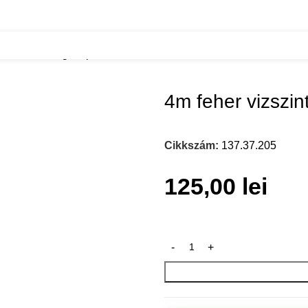
r vizszintes gola profil
4m feher vizszint
Cikkszám:
137.37.205
125,00
lei