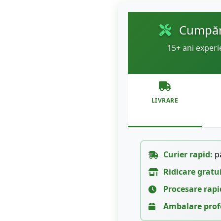
Cumpără
15+ ani experi
LIVRARE
Curier rapid:
pâ
Ridicare gratu
Procesare rapi
Ambalare prof