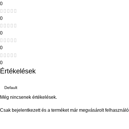
0
0
0
0
0
Értékelések
Még nincsenek értékelések.
Csak bejelentkezett és a terméket már megvásárolt felhasználó