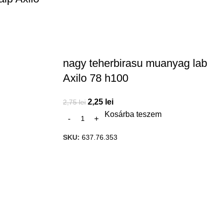
nagy teherbirasu muanyag lab
Axilo 78 h100
2,25
lei
2,75
lei
Kosárba teszem
SKU:
637.76.353