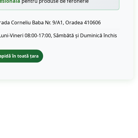
esională
pentru produse de feronerie
rada Corneliu Baba Nr. 9/A1, Oradea 410606
Luni-Vineri 08:00-17:00, Sâmbătă și Duminică închis
apidă în toată țara