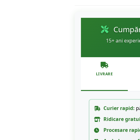
Cumpără
15+ ani experi
LIVRARE
Curier rapid:
pâ
Ridicare gratu
Procesare rapi