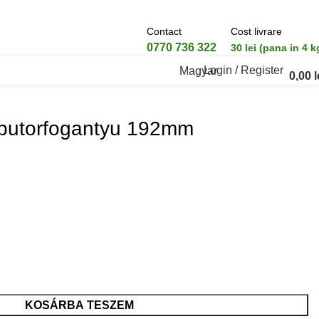
Contact
Cost livrare
0770 736 322
30 lei (pana in 4 k
Login / Register
Magyar
0,00
l
 butorfogantyu 192mm
KOSÁRBA TESZEM