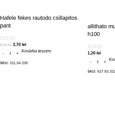
Hafele fekes rautodo csillapitos
pant
allithato 
h100
3,70
lei
5,50
lei
Kosárba teszem
1,20
lei
Ko
SKU:
311.04.205
SKU:
637.83.33