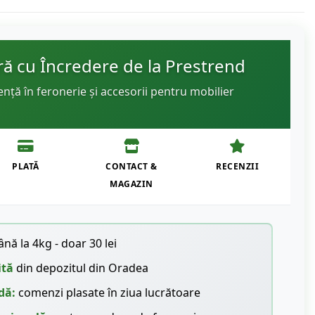
 cu Încredere de la Prestrend
ență în feronerie și accesorii pentru mobilier
PLATĂ
CONTACT &
RECENZII
MAGAZIN
nă la 4kg - doar 30 lei
ită
din depozitul din Oradea
dă:
comenzi plasate în ziua lucrătoare