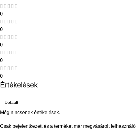
0
0
0
0
0
Értékelések
Még nincsenek értékelések.
Csak bejelentkezett és a terméket már megvásárolt felhasználó