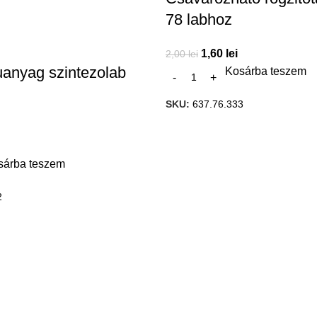
78 labhoz
1,60
lei
2,00
lei
muanyag szintezolab
Kosárba teszem
SKU:
637.76.333
sárba teszem
2