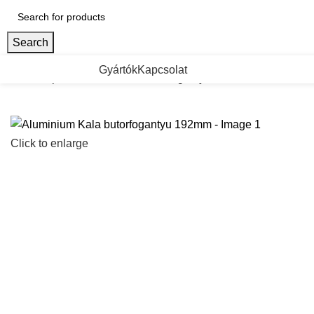
Search
ategorii de Produse
Gyártók
Kapcsolat
Kezdőlap
Aluminium Kala butorfogantyu 192mm
Click to enlarge