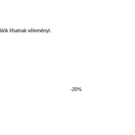
álók írhatnak véleményt.
-20%