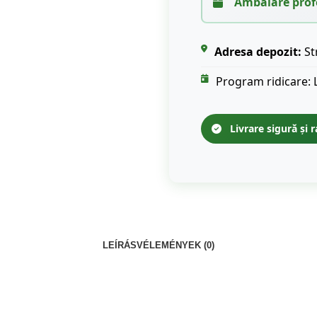
Ambalare prof
Adresa depozit:
St
Program ridicare: 
Livrare sigură și r
LEÍRÁS
VÉLEMÉNYEK (0)