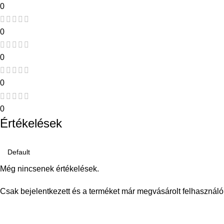
0
0
0
0
0
Értékelések
Még nincsenek értékelések.
Csak bejelentkezett és a terméket már megvásárolt felhasználó