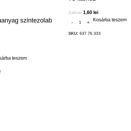
1,60
lei
2,00
lei
muanyag szintezolab
Kosárba teszem
SKU:
637.76.333
sárba teszem
2