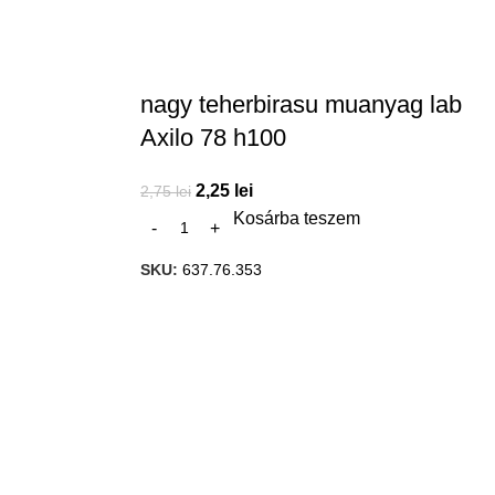
nagy teherbirasu muanyag lab
Axilo 78 h100
2,25
lei
2,75
lei
Kosárba teszem
SKU:
637.76.353