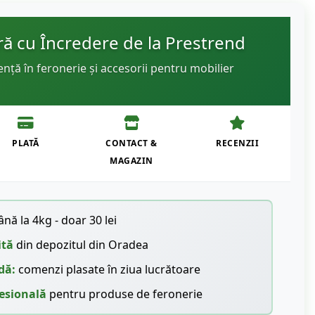
 cu Încredere de la Prestrend
ență în feronerie și accesorii pentru mobilier
PLATĂ
CONTACT &
RECENZII
MAGAZIN
nă la 4kg - doar 30 lei
ită
din depozitul din Oradea
dă:
comenzi plasate în ziua lucrătoare
esională
pentru produse de feronerie