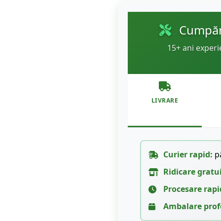
Cumpără
15+ ani experi
LIVRARE
Curier rapid:
pâ
Ridicare gratu
Procesare rapi
Ambalare prof