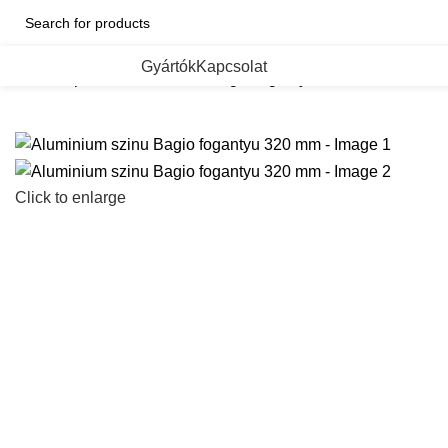
ategorii de Produse
Gyártók
Kapcsolat
Kezdőlap
Aluminium szinu Bagio fogantyu 320 mm
Click to enlarge