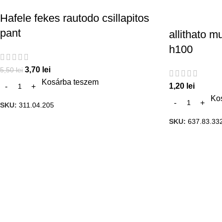
Hafele fekes rautodo csillapitos
pant
allithato 
h100
3,70
lei
5,50
lei
Kosárba teszem
1,20
lei
Ko
SKU:
311.04.205
SKU:
637.83.33