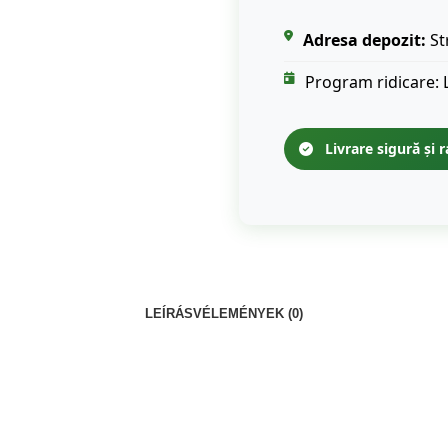
Adresa depozit:
St
Program ridicare: 
Livrare sigură și r
LEÍRÁS
VÉLEMÉNYEK (0)