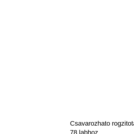
Csavarozhato rogzitot
78 labhoz