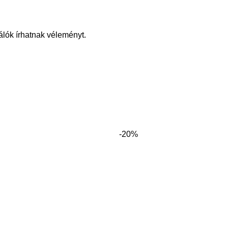
álók írhatnak véleményt.
-20%