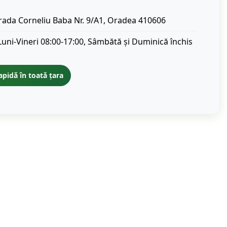
rada Corneliu Baba Nr. 9/A1, Oradea 410606
Luni-Vineri 08:00-17:00, Sâmbătă și Duminică închis
apidă în toată țara