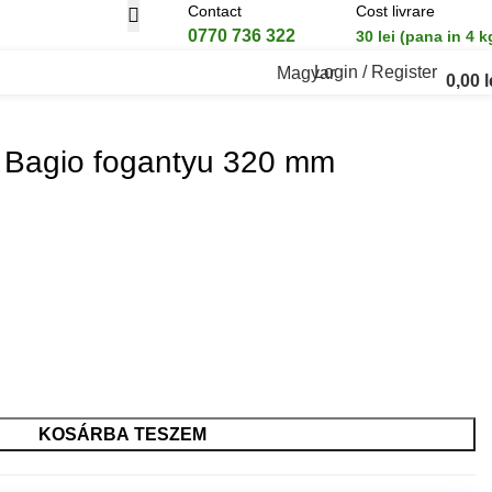
Contact
Cost livrare
0770 736 322
30 lei (pana in 4 k
Login / Register
Magyar
0,00
l
 Bagio fogantyu 320 mm
KOSÁRBA TESZEM