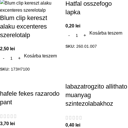
Hatfal osszefogo
lapka
Blum clip kereszt
alaku excenteres
0,20
lei
Kosárba teszem
szerelotalp
SKU:
260.01.007
2,50
lei
Kosárba teszem
SKU:
173H7100
labazatrogzito allithato
hafele fekes razarodo
muanyag
pant
szintezolabakhoz
3,70
lei
0,40
lei