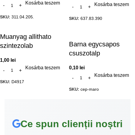
Kosárba teszem
Kosárba teszem
SKU:
311.04.205.
SKU:
637.83.390
Muanyag allithato
Barna egycsapos
szintezolab
csuszotalp
1,00
lei
Kosárba teszem
0,10
lei
Kosárba teszem
SKU:
D4917
SKU:
cep-maro
Ce spun clienții noștri