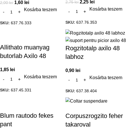
2,25
lei
2,75
lei
1,60
lei
2,00
lei
Kosárba teszem
Kosárba teszem
SKU:
637.76.353
SKU:
637.76.333
Allithato muanyag
Rogzitotalp axilo 48
butorlab Axilo 48
labhoz
1,85
lei
0,90
lei
Kosárba teszem
Kosárba teszem
SKU:
637.45.331
SKU:
637.38.404
Blum rautodo fekes
Corpuszrogzito feher
pant
takaroval