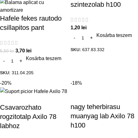
szintezolab h100
Hafele fekes rautodo
csillapitos pant
1,20
lei
Kosárba teszem
SKU:
637.83.332
3,70
lei
5,50
lei
Kosárba teszem
SKU:
311.04.205
-20%
-18%
nagy teherbirasu
Csavarozhato
muanyag lab Axilo 78
rogzitotalp Axilo 78
h100
labhoz