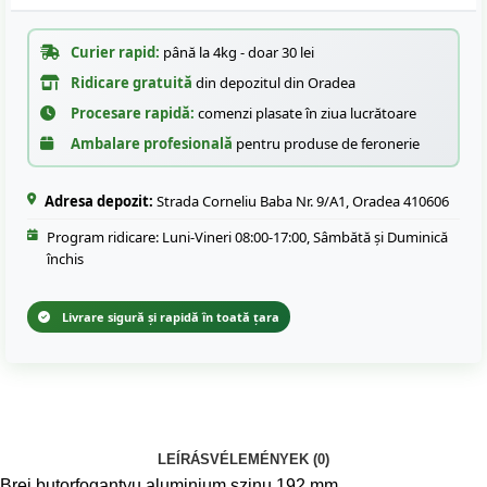
Curier rapid:
până la 4kg - doar 30 lei
Ridicare gratuită
din depozitul din Oradea
Procesare rapidă:
comenzi plasate în ziua lucrătoare
Ambalare profesională
pentru produse de feronerie
Adresa depozit:
Strada Corneliu Baba Nr. 9/A1, Oradea 410606
Program ridicare: Luni-Vineri 08:00-17:00, Sâmbătă și Duminică
închis
Livrare sigură și rapidă în toată țara
LEÍRÁS
VÉLEMÉNYEK (0)
Brei butorfogantyu aluminium szinu 192 mm