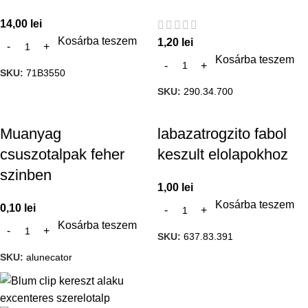
14,00
lei
Kosárba teszem
1,20
lei
Kosárba teszem
SKU:
71B3550
SKU:
290.34.700
Muanyag
labazatrogzito fabol
csuszotalpak feher
keszult elolapokhoz
szinben
1,00
lei
Kosárba teszem
0,10
lei
Kosárba teszem
SKU:
637.83.391
SKU:
alunecator