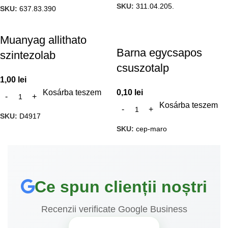
SKU:
311.04.205.
SKU:
637.83.390
Muanyag allithato
Barna egycsapos
szintezolab
csuszotalp
1,00
lei
Kosárba teszem
0,10
lei
Kosárba teszem
SKU:
D4917
SKU:
cep-maro
Ce spun clienții noștri
Recenzii verificate Google Business