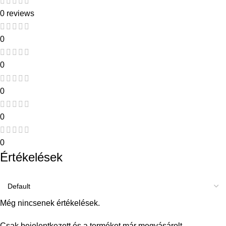
0 reviews
0
0
0
0
0
Értékelések
Még nincsenek értékelések.
Csak bejelentkezett és a terméket már megvásárolt