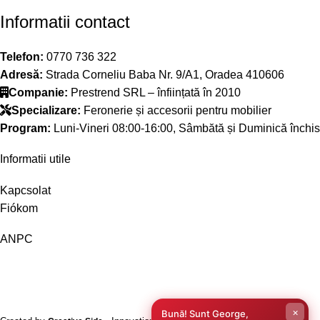
Informatii contact
Telefon:
0770 736 322
Adresă:
Strada Corneliu Baba Nr. 9/A1, Oradea 410606
Companie:
Prestrend SRL – înființată în 2010
Specializare:
Feronerie și accesorii pentru mobilier
Program:
Luni-Vineri 08:00-16:00, Sâmbătă și Duminică închis
Informatii utile
Kapcsolat
Fiókom
ANPC
×
Bună! Sunt George,