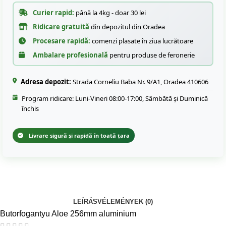
Curier rapid:
până la 4kg - doar 30 lei
Ridicare gratuită
din depozitul din Oradea
Procesare rapidă:
comenzi plasate în ziua lucrătoare
Ambalare profesională
pentru produse de feronerie
Adresa depozit:
Strada Corneliu Baba Nr. 9/A1, Oradea 410606
Program ridicare: Luni-Vineri 08:00-17:00, Sâmbătă și Duminică
închis
Livrare sigură și rapidă în toată țara
LEÍRÁS
VÉLEMÉNYEK (0)
Butorfogantyu Aloe 256mm aluminium