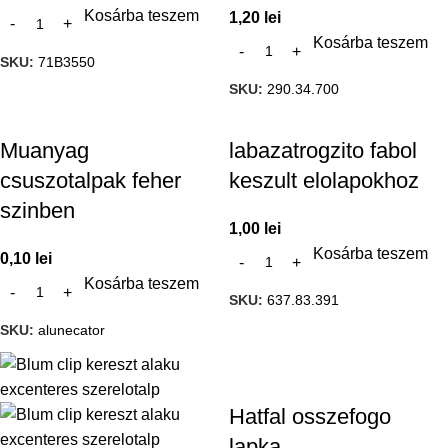
Kosárba teszem
1,20
lei
Kosárba teszem
SKU:
71B3550
SKU:
290.34.700
Muanyag
labazatrogzito fabol
csuszotalpak feher
keszult elolapokhoz
szinben
1,00
lei
Kosárba teszem
0,10
lei
Kosárba teszem
SKU:
637.83.391
SKU:
alunecator
Hatfal osszefogo
lapka