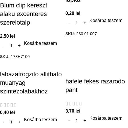
Blum clip kereszt
alaku excenteres
0,20
lei
Kosárba teszem
szerelotalp
SKU:
260.01.007
2,50
lei
Kosárba teszem
SKU:
173H7100
labazatrogzito allithato
hafele fekes razarodo
muanyag
pant
szintezolabakhoz
3,70
lei
0,40
lei
Kosárba teszem
Kosárba teszem