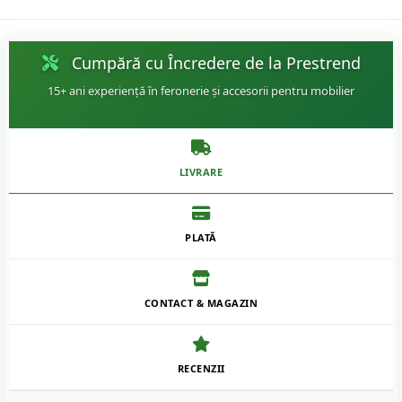
Cumpără cu Încredere de la Prestrend
15+ ani experiență în feronerie și accesorii pentru mobilier
LIVRARE
PLATĂ
CONTACT & MAGAZIN
RECENZII