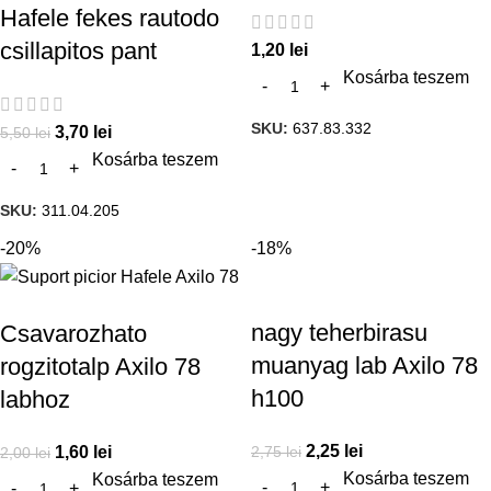
Hafele fekes rautodo
csillapitos pant
1,20
lei
Kosárba teszem
SKU:
637.83.332
3,70
lei
5,50
lei
Kosárba teszem
SKU:
311.04.205
-20%
-18%
nagy teherbirasu
Csavarozhato
muanyag lab Axilo 78
rogzitotalp Axilo 78
h100
labhoz
2,25
lei
2,75
lei
1,60
lei
2,00
lei
Kosárba teszem
Kosárba teszem