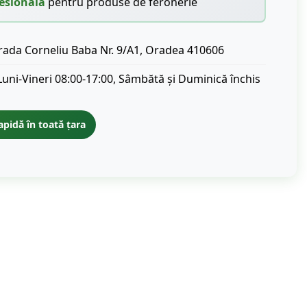
esională
pentru produse de feronerie
rada Corneliu Baba Nr. 9/A1, Oradea 410606
Luni-Vineri 08:00-17:00, Sâmbătă și Duminică închis
apidă în toată țara