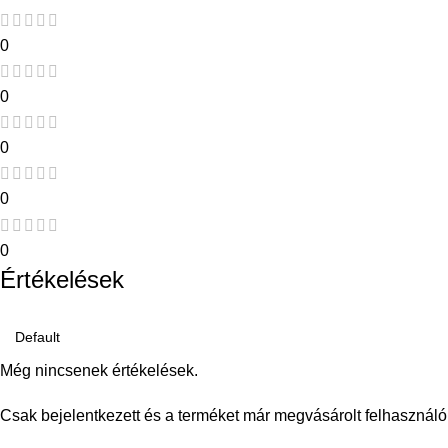
0
0
0
0
0
Értékelések
Még nincsenek értékelések.
Csak bejelentkezett és a terméket már megvásárolt felhasználó