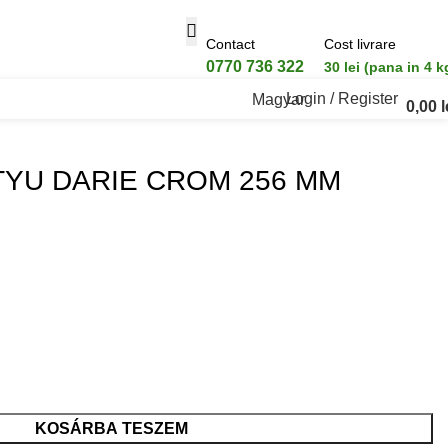
Contact
Cost livrare
0770 736 322
30 lei (pana in 4 k
Login / Register
Magyar
0,00
l
YU DARIE CROM 256 MM
KOSÁRBA TESZEM