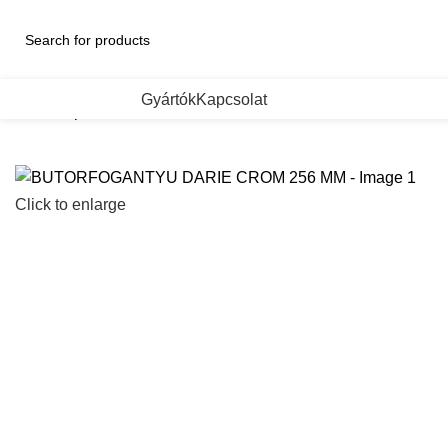
ategorii de Produse
Gyártók
Kapcsolat
Kezdőlap
BUTORFOGANTYU DARIE CROM 256 MM
Click to enlarge