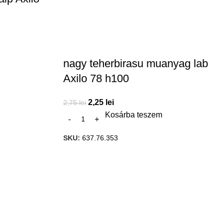
nagy teherbirasu muanyag lab
Axilo 78 h100
2,25
lei
2,75
lei
Kosárba teszem
SKU:
637.76.353