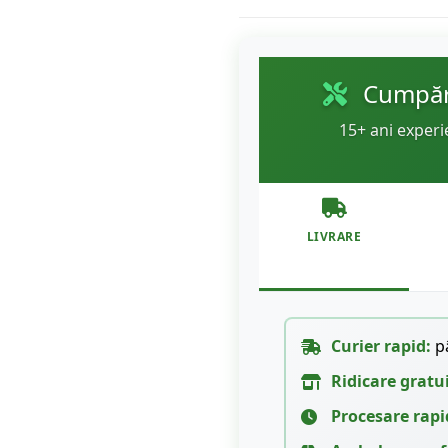
Cumpără
15+ ani experi
LIVRARE
Curier rapid:
pâ
Ridicare gratu
Procesare rapi