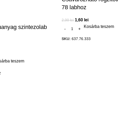
78 labhoz
1,60
lei
2,00
lei
muanyag szintezolab
Kosárba teszem
SKU:
637.76.333
sárba teszem
2