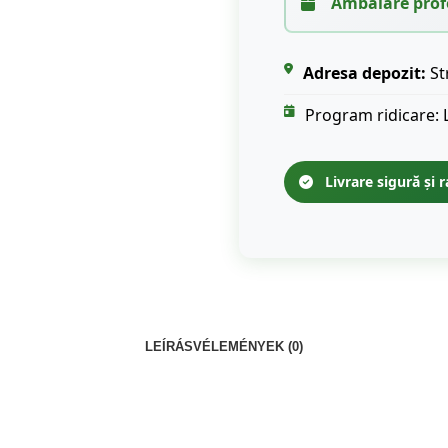
Ambalare prof
Adresa depozit:
St
Program ridicare: 
Livrare sigură și r
LEÍRÁS
VÉLEMÉNYEK (0)