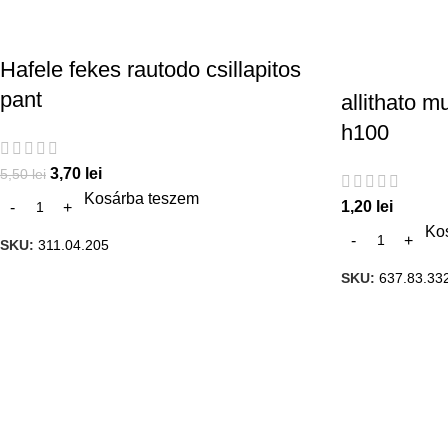
Hafele fekes rautodo csillapitos
pant
allithato 
h100
3,70
lei
5,50
lei
Kosárba teszem
1,20
lei
Ko
SKU:
311.04.205
SKU:
637.83.33