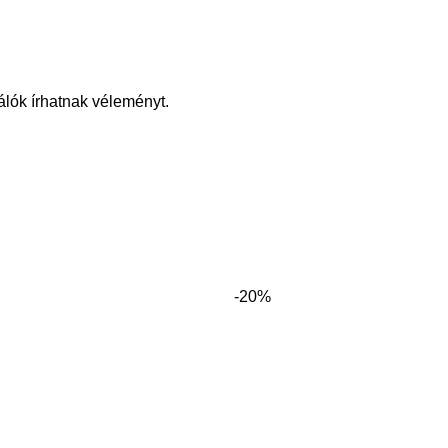
álók írhatnak véleményt.
-20%