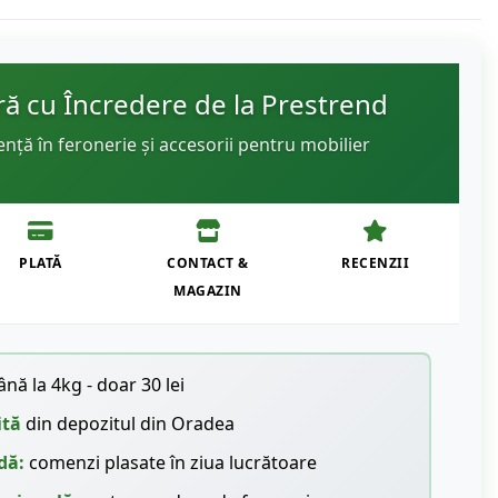
 cu Încredere de la Prestrend
ență în feronerie și accesorii pentru mobilier
PLATĂ
CONTACT &
RECENZII
MAGAZIN
nă la 4kg - doar 30 lei
ită
din depozitul din Oradea
dă:
comenzi plasate în ziua lucrătoare