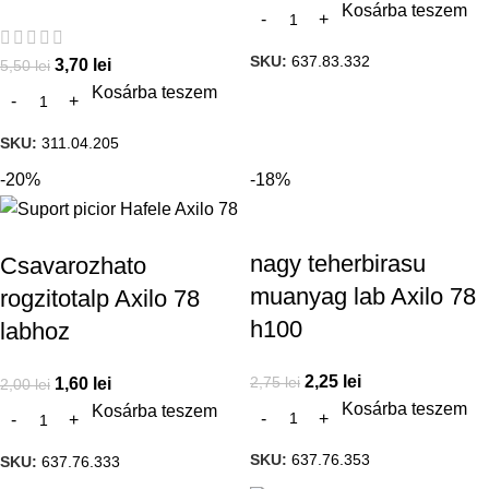
Kosárba teszem
SKU:
637.83.332
3,70
lei
5,50
lei
Kosárba teszem
SKU:
311.04.205
-20%
-18%
nagy teherbirasu
Csavarozhato
muanyag lab Axilo 78
rogzitotalp Axilo 78
h100
labhoz
2,25
lei
2,75
lei
1,60
lei
2,00
lei
Kosárba teszem
Kosárba teszem
SKU:
637.76.353
SKU:
637.76.333