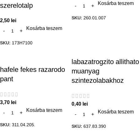
Kosárba teszem
szerelotalp
SKU:
260.01.007
2,50
lei
Kosárba teszem
SKU:
173H7100
labazatrogzito allithato
hafele fekes razarodo
muanyag
pant
szintezolabakhoz
3,70
lei
0,40
lei
Kosárba teszem
Kosárba teszem
SKU:
311.04.205.
SKU:
637.83.390