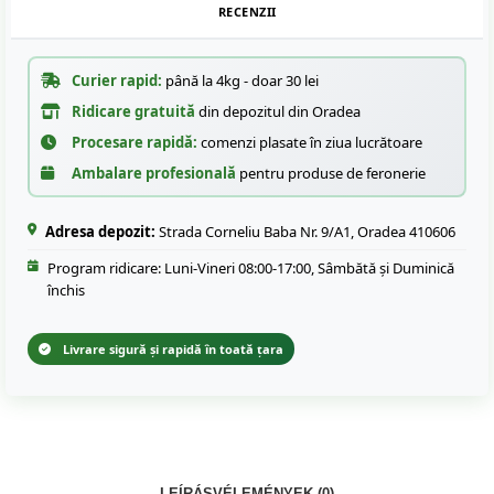
RECENZII
Curier rapid:
până la 4kg - doar 30 lei
Ridicare gratuită
din depozitul din Oradea
Procesare rapidă:
comenzi plasate în ziua lucrătoare
Ambalare profesională
pentru produse de feronerie
Adresa depozit:
Strada Corneliu Baba Nr. 9/A1, Oradea 410606
Program ridicare: Luni-Vineri 08:00-17:00, Sâmbătă și Duminică
închis
Livrare sigură și rapidă în toată țara
LEÍRÁS
VÉLEMÉNYEK (0)