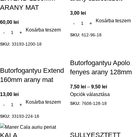
ARANY MAT
3,00
lei
Kosárba teszem
60,00
lei
Kosárba teszem
SKU:
fi12-96-18
SKU:
33193-1200-18
Butorfogantyu Apolo
Butorfogantyu Extend
fenyes arany 128mm
160mm arany mat
7,50
lei
–
9,50
lei
13,00
lei
Opciók választása
Kosárba teszem
SKU:
7608-128-18
SKU:
33193-224-18
SULLYESZTETT
KALA