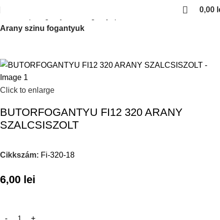
0,00
l
Kezdőlap
Fogantyuk es fogantyuprofilok
Arany szinu fogantyuk
Click to enlarge
BUTORFOGANTYU FI12 320 ARANY
SZALCSISZOLT
Cikkszám:
Fi-320-18
6,00
lei