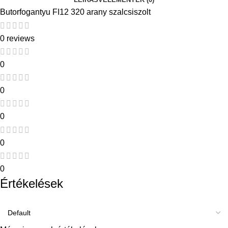
Butorfogantyu FI12 320 arany szalcsiszolt
0 reviews
0
0
0
0
0
Értékelések