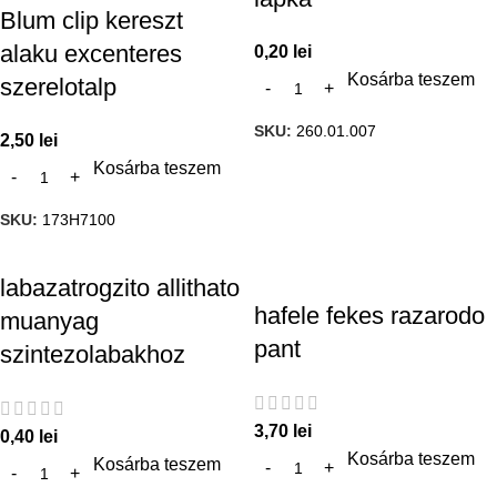
Blum clip kereszt
alaku excenteres
0,20
lei
Kosárba teszem
szerelotalp
SKU:
260.01.007
2,50
lei
Kosárba teszem
SKU:
173H7100
labazatrogzito allithato
hafele fekes razarodo
muanyag
pant
szintezolabakhoz
3,70
lei
0,40
lei
Kosárba teszem
Kosárba teszem