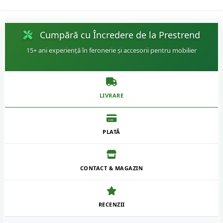
Cumpără cu Încredere de la Prestrend
15+ ani experiență în feronerie și accesorii pentru mobilier
LIVRARE
PLATĂ
CONTACT & MAGAZIN
RECENZII