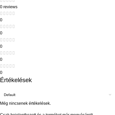
0 reviews
0
0
0
0
0
Értékelések
Még nincsenek értékelések.
Csak bejelentkezett és a terméket már megvásárolt