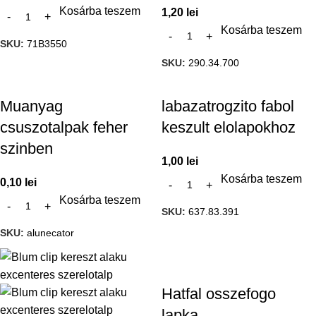
Kosárba teszem
1,20
lei
Kosárba teszem
SKU:
71B3550
SKU:
290.34.700
Muanyag
labazatrogzito fabol
csuszotalpak feher
keszult elolapokhoz
szinben
1,00
lei
Kosárba teszem
0,10
lei
Kosárba teszem
SKU:
637.83.391
SKU:
alunecator
Hatfal osszefogo
lapka