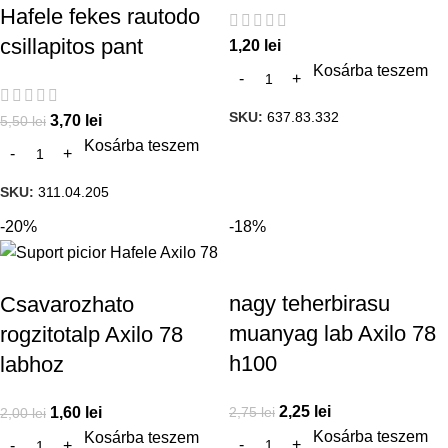
Hafele fekes rautodo
csillapitos pant
1,20
lei
Kosárba teszem
SKU:
637.83.332
3,70
lei
5,50
lei
Kosárba teszem
SKU:
311.04.205
-20%
-18%
nagy teherbirasu
Csavarozhato
muanyag lab Axilo 78
rogzitotalp Axilo 78
h100
labhoz
2,25
lei
2,75
lei
1,60
lei
2,00
lei
Kosárba teszem
Kosárba teszem