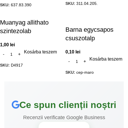
SKU:
311.04.205.
SKU:
637.83.390
Muanyag allithato
Barna egycsapos
szintezolab
csuszotalp
1,00
lei
Kosárba teszem
0,10
lei
Kosárba teszem
SKU:
D4917
SKU:
cep-maro
Ce spun clienții noștri
Recenzii verificate Google Business