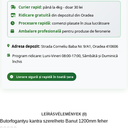
Curier rapid:
până la 4kg - doar 30 lei
Ridicare gratuită
din depozitul din Oradea
Procesare rapidă:
comenzi plasate în ziua lucrătoare
Ambalare profesională
pentru produse de feronerie
Adresa depozit:
Strada Corneliu Baba Nr. 9/A1, Oradea 410606
Program ridicare: Luni-Vineri 08:00-17:00, Sâmbătă și Duminică
închis
Livrare sigură și rapidă în toată țara
LEÍRÁS
VÉLEMÉNYEK (0)
Butorfogantyu kantra szerelheto Banut 1200mm feher