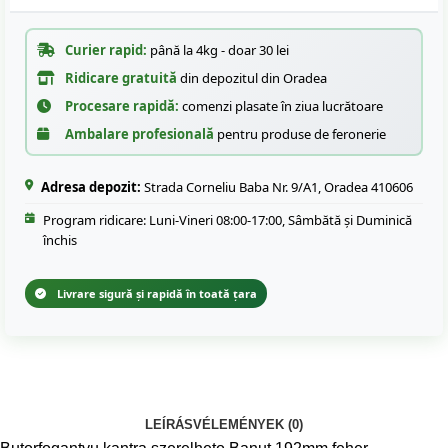
Curier rapid:
până la 4kg - doar 30 lei
Ridicare gratuită
din depozitul din Oradea
Procesare rapidă:
comenzi plasate în ziua lucrătoare
Ambalare profesională
pentru produse de feronerie
Adresa depozit:
Strada Corneliu Baba Nr. 9/A1, Oradea 410606
Program ridicare: Luni-Vineri 08:00-17:00, Sâmbătă și Duminică
închis
Livrare sigură și rapidă în toată țara
LEÍRÁS
VÉLEMÉNYEK (0)