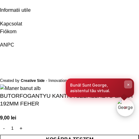
Informatii utile
Kapcsolat
Fiókom
ANPC
Created by
- Innovation Performance
Creative Side
×
Bună! Sunt George,
asistentul tău virtual.
BUTORFOGANTYU KANTRA SZERELHETO BANUT
192MM FEHER
9,00
lei