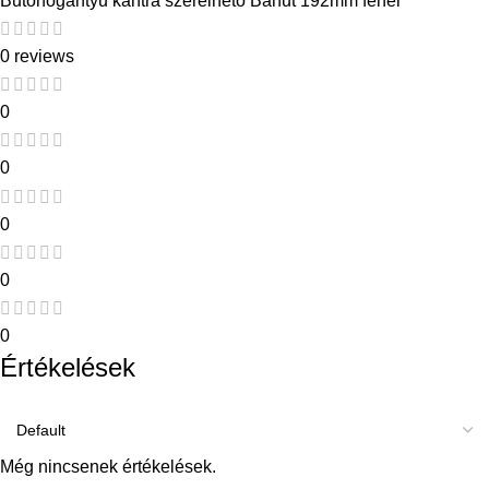
Butorfogantyu kantra szerelheto Banut 192mm feher
0 reviews
0
0
0
0
0
Értékelések
Még nincsenek értékelések.