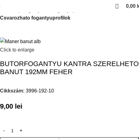
0,00
l
Kezdőlap
Fogantyuk es fogantyuprofilok
Csvarozhato fogantyuprofilok
Click to enlarge
BUTORFOGANTYU KANTRA SZERELHETO
BANUT 192MM FEHER
Cikkszám:
3996-192-10
9,00
lei