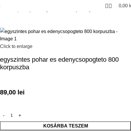
0,00
l
Kezdőlap
Konyhai kiegeszitok
Edenycsorgatok
Click to enlarge
egyszintes pohar es edenycsopogteto 800
korpuszba
89,00
lei
KOSÁRBA TESZEM