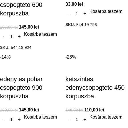
csopogteto 600
33,00
lei
Kosárba teszem
korpuszba
SKU:
544.19.796
145,00
lei
185,00
lei
Kosárba teszem
SKU:
544.19.924
-14%
-26%
edeny es pohar
ketszintes
csopogteto 900
edenycsopogteto 450
korpuszba
korpuszba
145,00
lei
110,00
lei
169,00
lei
148,00
lei
Kosárba teszem
Kosárba teszem