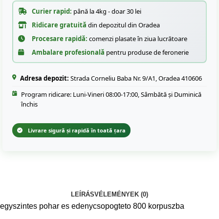
Curier rapid:
până la 4kg - doar 30 lei
Ridicare gratuită
din depozitul din Oradea
Procesare rapidă:
comenzi plasate în ziua lucrătoare
Ambalare profesională
pentru produse de feronerie
Adresa depozit:
Strada Corneliu Baba Nr. 9/A1, Oradea 410606
Program ridicare: Luni-Vineri 08:00-17:00, Sâmbătă și Duminică
închis
Livrare sigură și rapidă în toată țara
LEÍRÁS
VÉLEMÉNYEK (0)
egyszintes pohar es edenycsopogteto 800 korpuszba