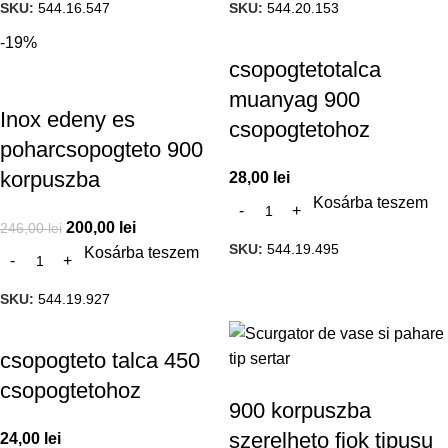
SKU:
544.16.547
SKU:
544.20.153
-19%
csopogtetotalca
muanyag 900
Inox edeny es
csopogtetohoz
poharcsopogteto 900
korpuszba
28,00
lei
Kosárba teszem
200,00
lei
246,00
lei
SKU:
544.19.495
Kosárba teszem
SKU:
544.19.927
csopogteto talca 450
csopogtetohoz
900 korpuszba
szerelheto fiok tipusu
24,00
lei