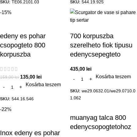
SKU:
TE06.2101.03
SKU:
544.19.925
-15%
edeny es pohar
700 korpuszba
csopogteto 800
szerelheto fiok tipusu
korpuszba
edenycsepegteto
435,00
lei
Kosárba teszem
135,00
lei
159,00
lei
Kosárba teszem
SKU:
we29.0632.01/we29.0710.0
1.062
SKU:
544.16.546
-22%
muanyag talca 800
edenycsopogtetohoz
Inox edeny es pohar