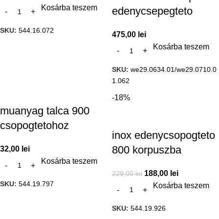
Kosárba teszem
edenycsepegteto
SKU:
544.16.072
475,00
lei
Kosárba teszem
SKU:
we29.0634.01/we29.0710.0
1.062
-18%
muanyag talca 900
csopogtetohoz
inox edenycsopogteto
800 korpuszba
32,00
lei
Kosárba teszem
188,00
lei
229,00
lei
SKU:
544.19.797
Kosárba teszem
SKU:
544.19.926