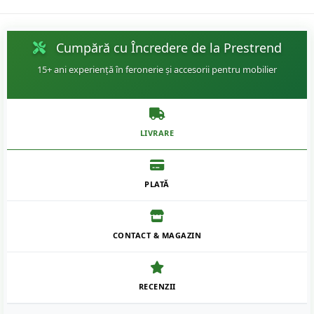
Cumpără cu Încredere de la Prestrend
15+ ani experiență în feronerie și accesorii pentru mobilier
LIVRARE
PLATĂ
CONTACT & MAGAZIN
RECENZII