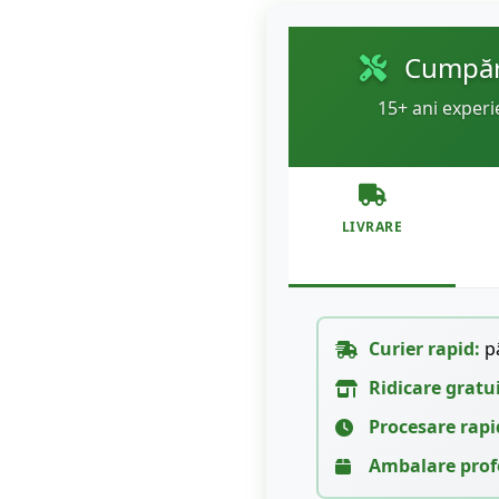
Cumpără
15+ ani experi
LIVRARE
Curier rapid:
pâ
Ridicare gratu
Procesare rapi
Ambalare prof