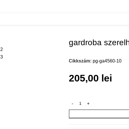
eher ruhalift allithato 545-700
gardroba szerelhe
Cikkszám:
pg-ga4560-10
205,00
lei