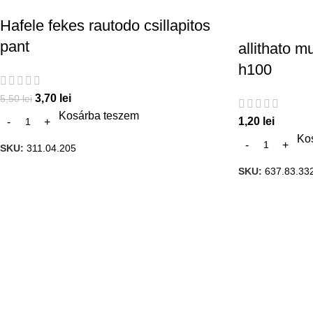
Hafele fekes rautodo csillapitos
pant
allithato 
h100
3,70
lei
5,50
lei
Kosárba teszem
1,20
lei
Ko
SKU:
311.04.205
SKU:
637.83.33