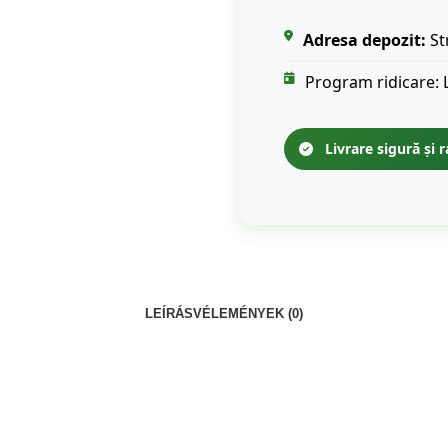
Adresa depozit:
St
Program ridicare: 
Livrare sigură și r
LEÍRÁS
VÉLEMÉNYEK (0)