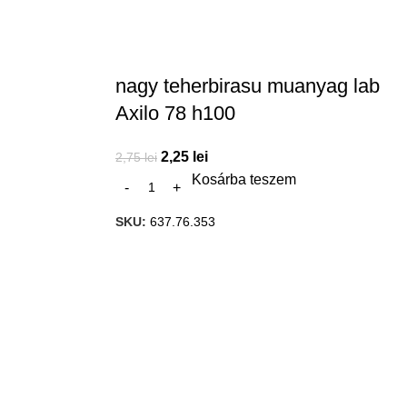
nagy teherbirasu muanyag lab
Axilo 78 h100
2,25
lei
2,75
lei
Kosárba teszem
SKU:
637.76.353