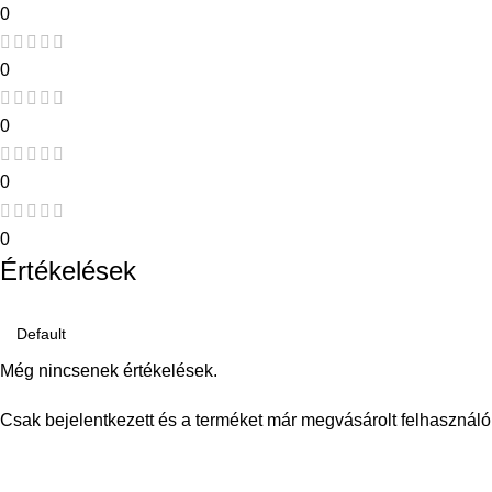
0
0
0
0
0
Értékelések
Még nincsenek értékelések.
Csak bejelentkezett és a terméket már megvásárolt felhasználó