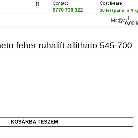
Contact
Cost livrare
0770 736 322
30 lei (pana in 4 k
Magyar
0,00
l
to feher ruhalift allithato 545-700
KOSÁRBA TESZEM