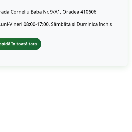
rada Corneliu Baba Nr. 9/A1, Oradea 410606
Luni-Vineri 08:00-17:00, Sâmbătă și Duminică închis
apidă în toată țara