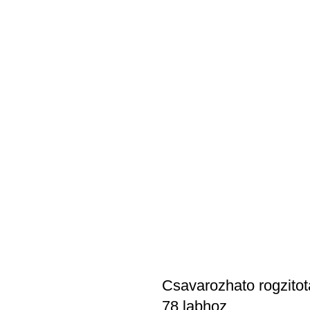
Csavarozhato rogzitot
78 labhoz