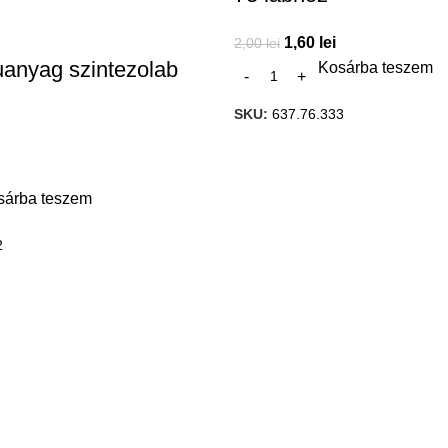
1,60
lei
2,00
lei
muanyag szintezolab
Kosárba teszem
SKU:
637.76.333
sárba teszem
2