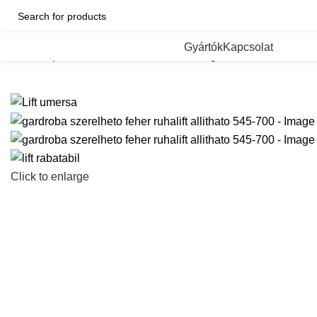
Categorii de Produse
Gyártók
Kapcsolat
Kezdőlap
Gardrob vasalatok
Ruhaliftek
gardroba szerelheto f
Click to enlarge