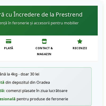
 cu Încredere de la Prestrend
ență în feronerie și accesorii pentru mobilier
PLATĂ
CONTACT &
RECENZII
MAGAZIN
nă la 4kg - doar 30 lei
ită
din depozitul din Oradea
dă:
comenzi plasate în ziua lucrătoare
esională
pentru produse de feronerie