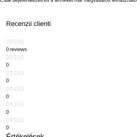
Csak bejelentkezett és a terméket már megvásárolt felhasználó
Recenzii clienti
0 reviews
0
0
0
0
0
Értékelések