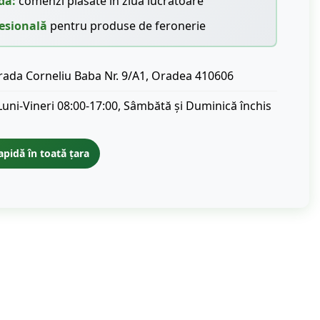
dă:
comenzi plasate în ziua lucrătoare
esională
pentru produse de feronerie
rada Corneliu Baba Nr. 9/A1, Oradea 410606
Luni-Vineri 08:00-17:00, Sâmbătă și Duminică închis
apidă în toată țara