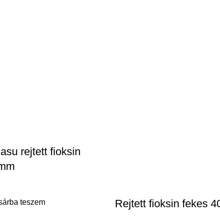
asu rejtett fioksin
0mm
Rejtett fioksin fekes
sárba teszem