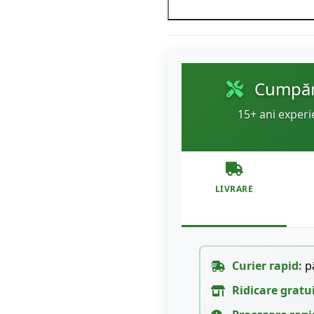
Cumpără
15+ ani experi
LIVRARE
Curier rapid:
pâ
Ridicare gratu