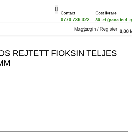
Contact
Cost livrare
0770 736 322
30 lei (pana in 4 k
Login / Register
Magyar
0,00
l
350MM
OS REJTETT FIOKSIN TELJES
0MM