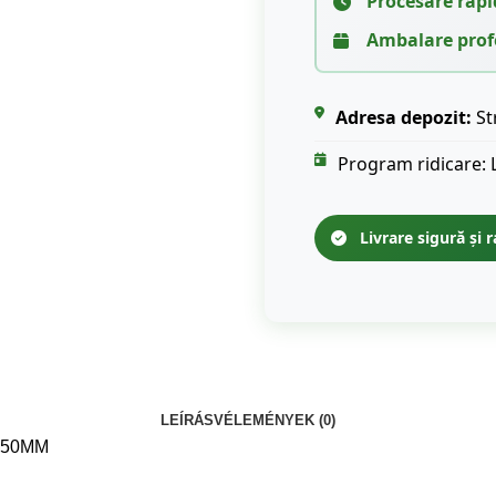
Procesare rapi
Ambalare prof
Adresa depozit:
St
Program ridicare: 
Livrare sigură și r
LEÍRÁS
VÉLEMÉNYEK (0)
350MM