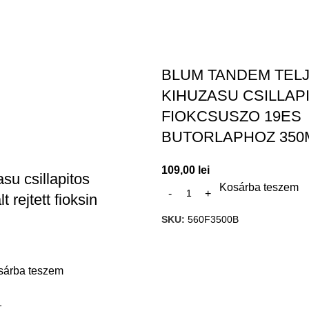
BLUM TANDEM TEL
KIHUZASU CSILLAP
FIOKCSUSZO 19ES
BUTORLAPHOZ 35
109,00
lei
asu csillapitos
Kosárba teszem
t rejtett fioksin
SKU:
560F3500B
sárba teszem
1