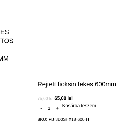
JES
ITOS
0MM
Rejtett fioksin fekes 600mm
65,00
lei
75,00
lei
Kosárba teszem
SKU:
PB-3D0SHX18-600-H