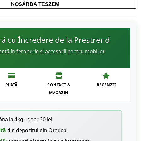
KOSÁRBA TESZEM
 cu Încredere de la Prestrend
ență în feronerie și accesorii pentru mobilier
PLATĂ
CONTACT &
RECENZII
MAGAZIN
nă la 4kg - doar 30 lei
ită
din depozitul din Oradea