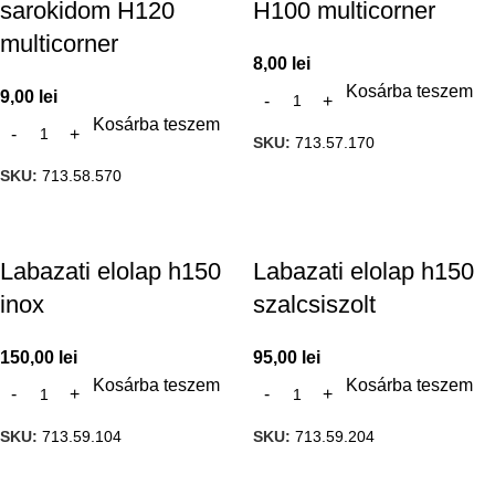
sarokidom H120
H100 multicorner
multicorner
8,00
lei
Kosárba teszem
9,00
lei
Kosárba teszem
SKU:
713.57.170
SKU:
713.58.570
Labazati elolap h150
Labazati elolap h150
inox
szalcsiszolt
150,00
lei
95,00
lei
Kosárba teszem
Kosárba teszem
SKU:
713.59.104
SKU:
713.59.204