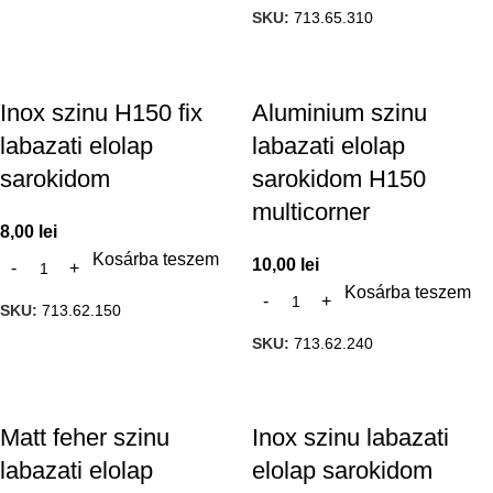
SKU:
713.65.310
Inox szinu H150 fix
Aluminium szinu
labazati elolap
labazati elolap
sarokidom
sarokidom H150
multicorner
8,00
lei
Kosárba teszem
10,00
lei
Kosárba teszem
SKU:
713.62.150
SKU:
713.62.240
Matt feher szinu
Inox szinu labazati
labazati elolap
elolap sarokidom