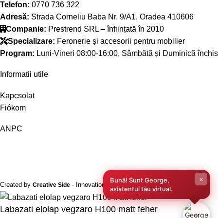
Telefon:
0770 736 322
Adresă:
Strada Corneliu Baba Nr. 9/A1, Oradea 410606
Companie:
Prestrend SRL – înființată în 2010
Specializare:
Feronerie și accesorii pentru mobilier
Program:
Luni-Vineri 08:00-16:00, Sâmbătă și Duminică închis
Informatii utile
Kapcsolat
Fiókom
ANPC
×
Bună! Sunt George,
Created by
- Innovation Performance
Creative Side
asistentul tău virtual.
Labazati elolap vegzaro H100 matt feher