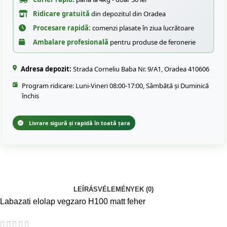
Ridicare gratuită
din depozitul din Oradea
Procesare rapidă:
comenzi plasate în ziua lucrătoare
Ambalare profesională
pentru produse de feronerie
Adresa depozit:
Strada Corneliu Baba Nr. 9/A1, Oradea 410606
Program ridicare: Luni-Vineri 08:00-17:00, Sâmbătă și Duminică
închis
Livrare sigură și rapidă în toată țara
LEÍRÁS
VÉLEMÉNYEK (0)
Labazati elolap vegzaro H100 matt feher