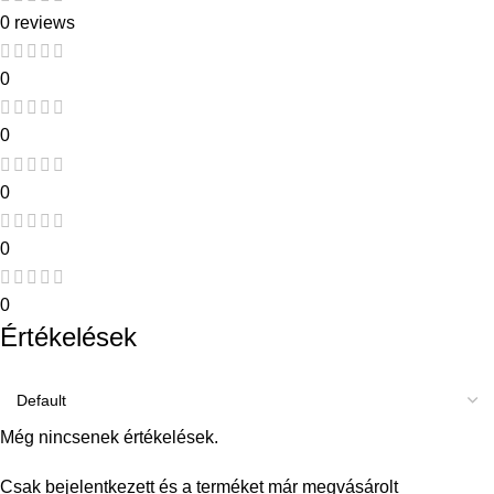
0 reviews
0
0
0
0
0
Értékelések
Még nincsenek értékelések.
Csak bejelentkezett és a terméket már megvásárolt