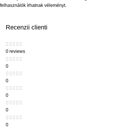
felhasználók írhatnak véleményt.
Recenzii clienti
0 reviews
0
0
0
0
0