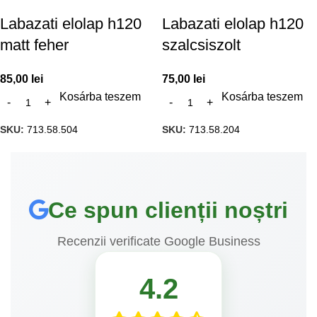
Labazati elolap h120
Labazati elolap h120
matt feher
szalcsiszolt
85,00
lei
75,00
lei
Kosárba teszem
Kosárba teszem
SKU:
713.58.504
SKU:
713.58.204
Ce spun clienții noștri
Recenzii verificate Google Business
4.2