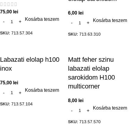
75,00
lei
6,00
lei
Kosárba teszem
Kosárba teszem
SKU:
713.57.304
SKU:
713.63.310
Labazati elolap h100
Matt feher szinu
inox
labazati elolap
sarokidom H100
75,00
lei
multicorner
Kosárba teszem
8,00
lei
SKU:
713.57.104
Kosárba teszem
SKU:
713.57.570