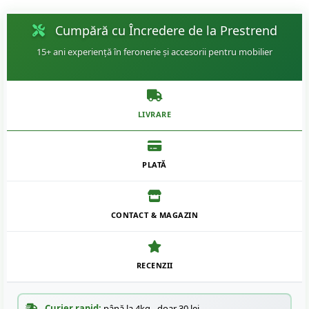
Cumpără cu Încredere de la Prestrend
15+ ani experiență în feronerie și accesorii pentru mobilier
LIVRARE
PLATĂ
CONTACT & MAGAZIN
RECENZII
Curier rapid:
până la 4kg - doar 30 lei