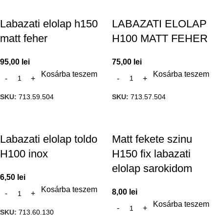
Labazati elolap h150
LABAZATI ELOLAP
matt feher
H100 MATT FEHER
95,00
lei
75,00
lei
Kosárba teszem
Kosárba teszem
SKU:
713.59.504
SKU:
713.57.504
Labazati elolap toldo
Matt fekete szinu
H100 inox
H150 fix labazati
elolap sarokidom
6,50
lei
Kosárba teszem
8,00
lei
Kosárba teszem
SKU:
713.60.130