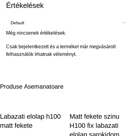
Értékelések
Még nincsenek értékelések.
Csak bejelentkezett és a terméket már megvásárolt
felhasználók írhatnak véleményt.
Produse Asemanatoare
Labazati elolap h100
Matt fekete szinu
matt fekete
H100 fix labazati
elolap sarokidom