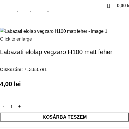
0,00
l
Kezdőlap
Konyhai kiegeszitok
Click to enlarge
Labazati elolap vegzaro H100 matt feher
Cikkszám:
713.63.791
4,00
lei
KOSÁRBA TESZEM