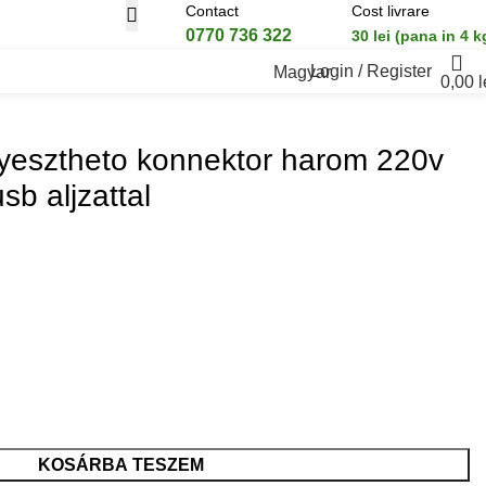
Contact
Cost livrare
0770 736 322
30 lei (pana in 4 k
Login / Register
Magyar
0,00
l
yesztheto konnektor harom 220v
sb aljzattal
KOSÁRBA TESZEM