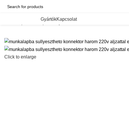
ategorii de Produse
Gyártók
Kapcsolat
Kezdőlap
munkalapba sullyesztheto konnektor harom 220v aljz
Click to enlarge