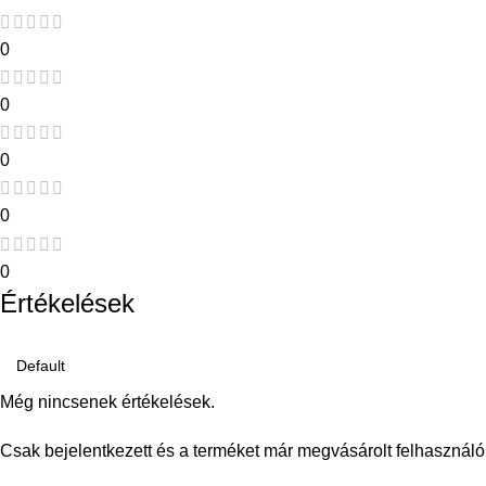
0
0
0
0
0
Értékelések
Még nincsenek értékelések.
Csak bejelentkezett és a terméket már megvásárolt felhasználó