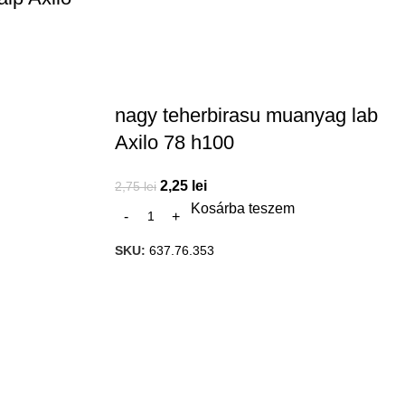
nagy teherbirasu muanyag lab
Axilo 78 h100
2,25
lei
2,75
lei
Kosárba teszem
SKU:
637.76.353