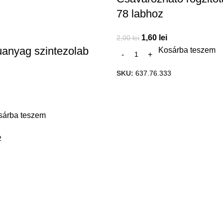
78 labhoz
1,60
lei
2,00
lei
muanyag szintezolab
Kosárba teszem
SKU:
637.76.333
sárba teszem
2