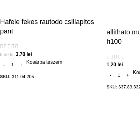
Hafele fekes rautodo csillapitos
pant
allithato 
h100
3,70
lei
5,50
lei
Kosárba teszem
1,20
lei
Ko
SKU:
311.04.205
SKU:
637.83.33