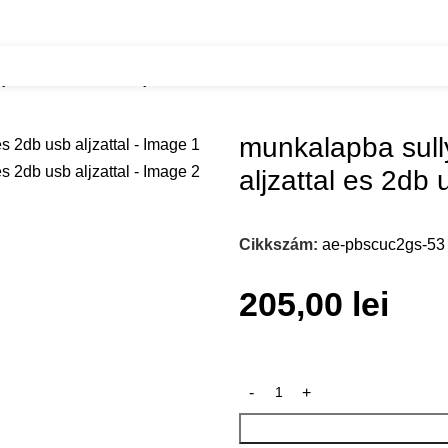
attal es 2db usb aljzattal
munkalapba sull
aljzattal es 2db u
Cikkszám:
ae-pbscuc2gs-53
205,00
lei