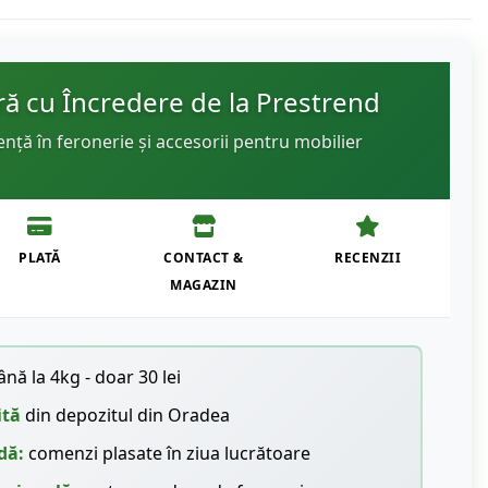
 cu Încredere de la Prestrend
ență în feronerie și accesorii pentru mobilier
PLATĂ
CONTACT &
RECENZII
MAGAZIN
nă la 4kg - doar 30 lei
ită
din depozitul din Oradea
dă:
comenzi plasate în ziua lucrătoare