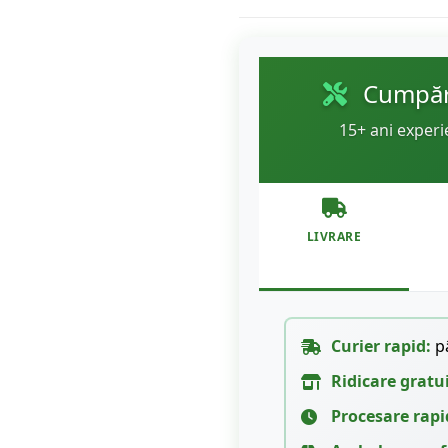
Cumpără
15+ ani experi
LIVRARE
Curier rapid:
pâ
Ridicare gratu
Procesare rapi