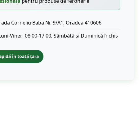
esională
pentru produse de feronerie
rada Corneliu Baba Nr. 9/A1, Oradea 410606
Luni-Vineri 08:00-17:00, Sâmbătă și Duminică închis
apidă în toată țara