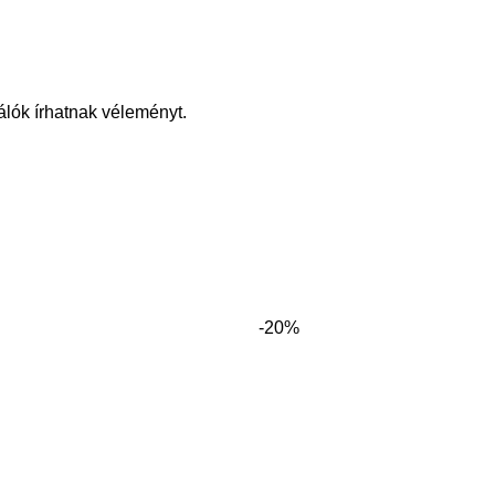
álók írhatnak véleményt.
-20%