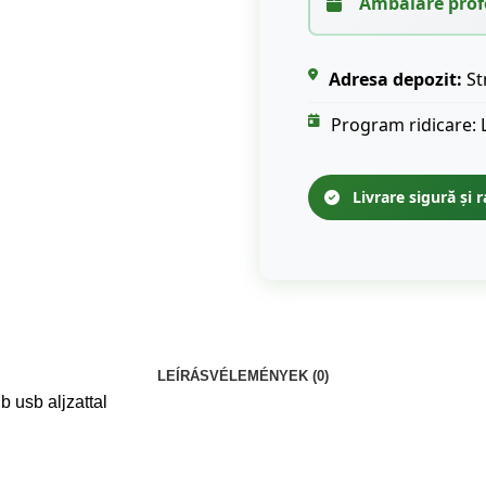
Ambalare prof
Adresa depozit:
St
Program ridicare: 
Livrare sigură și r
LEÍRÁS
VÉLEMÉNYEK (0)
 usb aljzattal