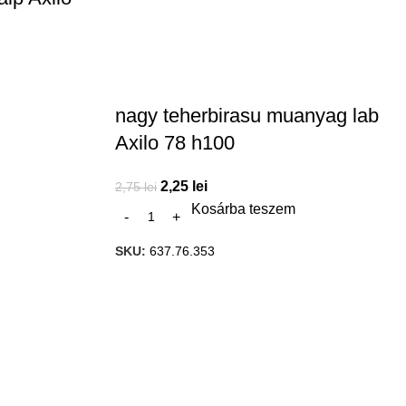
nagy teherbirasu muanyag lab
Axilo 78 h100
2,25
lei
2,75
lei
Kosárba teszem
SKU:
637.76.353