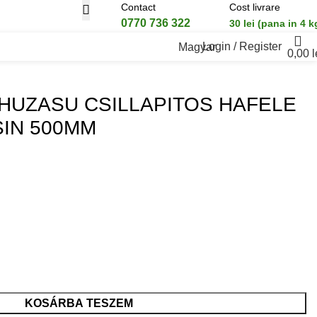
Contact
Cost livrare
0770 736 322
30 lei (pana in 4 k
Login / Register
Magyar
0,00
l
HUZASU CSILLAPITOS HAFELE
SIN 500MM
KOSÁRBA TESZEM