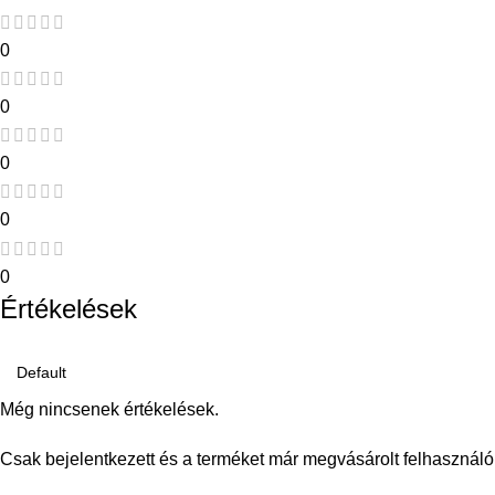
0
0
0
0
0
Értékelések
Még nincsenek értékelések.
Csak bejelentkezett és a terméket már megvásárolt felhasználó