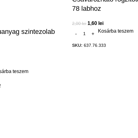
78 labhoz
1,60
lei
2,00
lei
muanyag szintezolab
Kosárba teszem
SKU:
637.76.333
sárba teszem
2