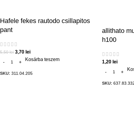
Hafele fekes rautodo csillapitos
pant
allithato 
h100
3,70
lei
5,50
lei
Kosárba teszem
1,20
lei
Ko
SKU:
311.04.205
SKU:
637.83.33