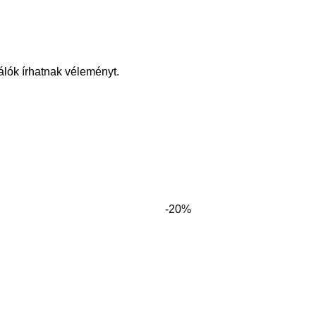
álók írhatnak véleményt.
-20%