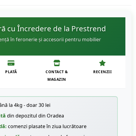
 cu Încredere de la Prestrend
ență în feronerie și accesorii pentru mobilier
PLATĂ
CONTACT &
RECENZII
MAGAZIN
nă la 4kg - doar 30 lei
ită
din depozitul din Oradea
dă:
comenzi plasate în ziua lucrătoare