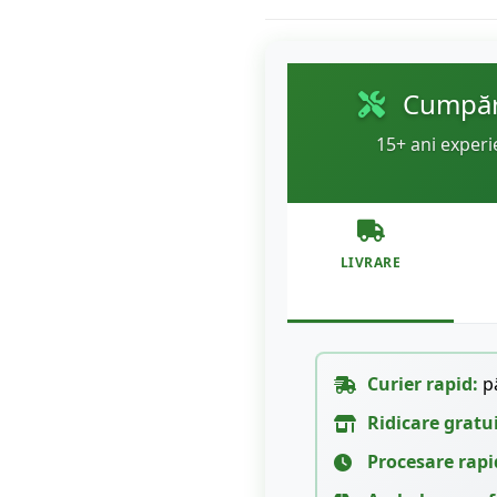
Cumpără
15+ ani experi
LIVRARE
Curier rapid:
pâ
Ridicare gratu
Procesare rapi