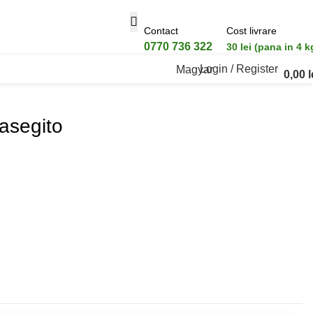
Contact
Cost livrare
0770 736 322
30 lei (pana in 4 k
Login / Register
Magyar
0,00
l
asegito