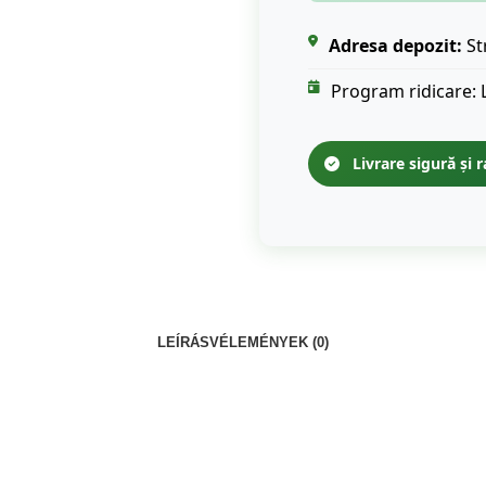
Adresa depozit:
St
Program ridicare: 
Livrare sigură și r
LEÍRÁS
VÉLEMÉNYEK (0)