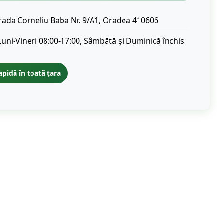
rada Corneliu Baba Nr. 9/A1, Oradea 410606
Luni-Vineri 08:00-17:00, Sâmbătă și Duminică închis
apidă în toată țara