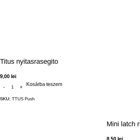
Titus nyitasrasegito
9,00
lei
Kosárba teszem
SKU:
TTUS Push
Mini latch 
8,50
lei