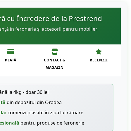
 cu Încredere de la Prestrend
ență în feronerie și accesorii pentru mobilier
PLATĂ
CONTACT &
RECENZII
MAGAZIN
nă la 4kg - doar 30 lei
ită
din depozitul din Oradea
dă:
comenzi plasate în ziua lucrătoare
esională
pentru produse de feronerie