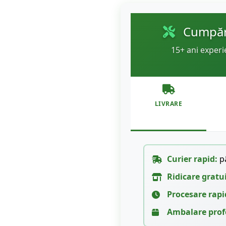
Cumpără
15+ ani experi
LIVRARE
Curier rapid:
pâ
Ridicare gratu
Procesare rapi
Ambalare prof