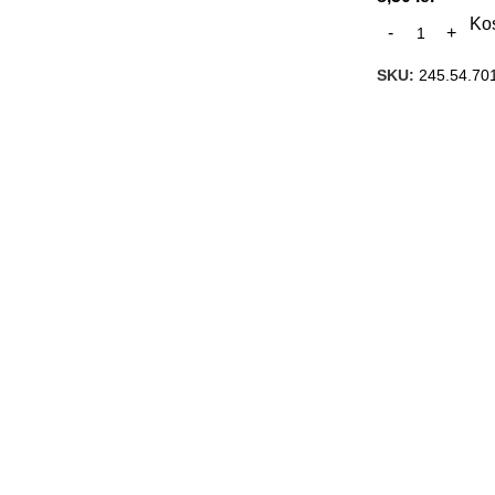
Ko
SKU:
245.54.70