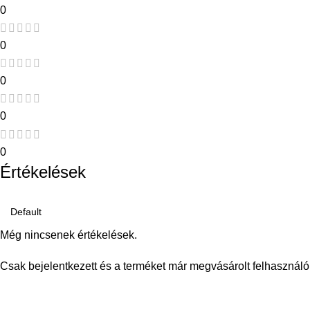
0
0
0
0
0
Értékelések
Még nincsenek értékelések.
Csak bejelentkezett és a terméket már megvásárolt felhasználó