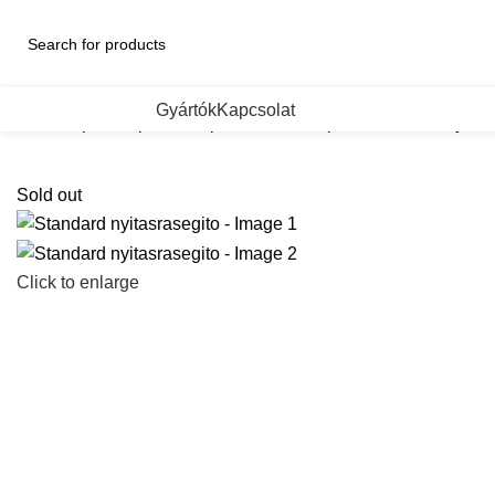
ategorii de Produse
Gyártók
Kapcsolat
Kezdőlap
Bútorpántok
Tiponok es csillapitok
Standard nyitas
Sold out
Click to enlarge