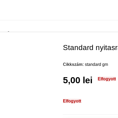
rasegito
Standard nyitasr
Cikkszám:
standard gm
5,00
lei
Elfogyott
Elfogyott