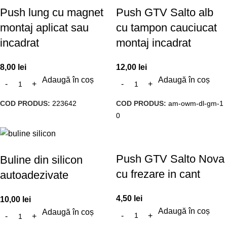
Push lung cu magnet
Push GTV Salto alb
montaj aplicat sau
cu tampon cauciucat
incadrat
montaj incadrat
8,00
lei
12,00
lei
Adaugă în coș
Adaugă în coș
COD PRODUS:
223642
COD PRODUS:
am-owm-dl-gm-1
0
Push GTV Salto Nova
Buline din silicon
cu frezare in cant
autoadezivate
4,50
lei
10,00
lei
Adaugă în coș
Adaugă în coș