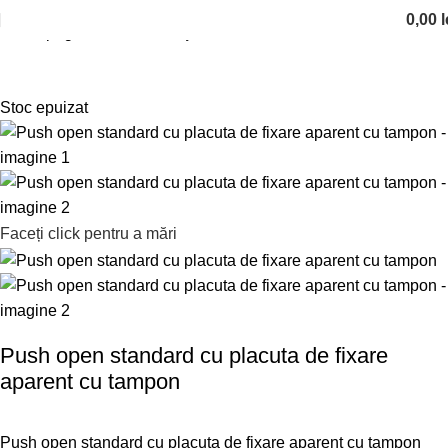
0,00
l
Prima pagină
Balamale
Tiponuri si amortizoare
Stoc epuizat
Faceți click pentru a mări
Push open standard cu placuta de fixare
aparent cu tampon
Push open standard cu placuta de fixare aparent cu tampon