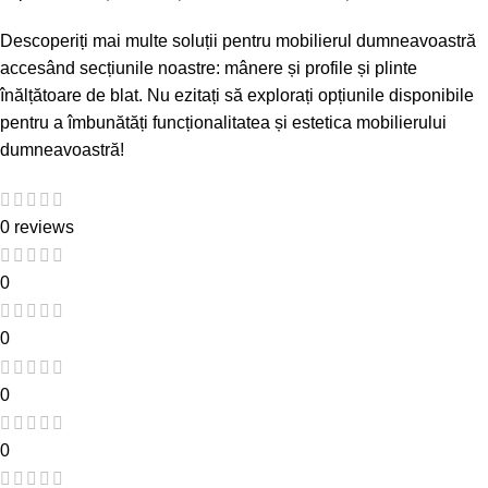
Descoperiți mai multe soluții pentru mobilierul dumneavoastră
accesând secțiunile noastre:
mânere și profile
și
plinte
înălțătoare de blat
. Nu ezitați să explorați opțiunile disponibile
pentru a îmbunătăți funcționalitatea și estetica mobilierului
dumneavoastră!
0 reviews
0
0
0
0