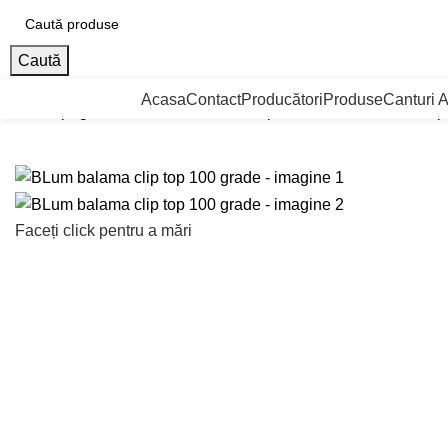
Caută
ategorii de Produse
Acasa
Contact
Producători
Produse
Canturi 
Prima pagină
Balamale
Balamale aplicate
BLum balama clip
Faceți click pentru a mări