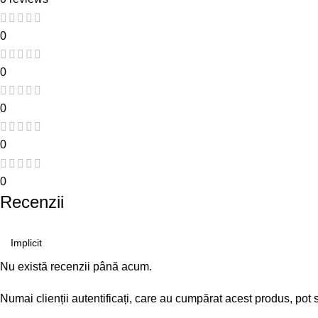
0
0
0
0
0
Recenzii
Nu există recenzii până acum.
Numai clienții autentificați, care au cumpărat acest produs, pot 