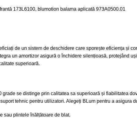
frantă 173L6100, blumotion balama aplicată 973A0500.01
ați de un sistem de deschidere care sporește eficiența și confort
ntegra un amortizor asigură o închidere silențioasă, protejând uș
calitate superioară.
rade se distinge prin calitatea sa superioară și fiabilitatea dov
uport tehnic pentru utilizatori. Alegeți BLum pentru a asigura du
le
sau
plintele înălțătoare de blat
.