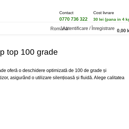
Contact
Cost livrare
0770 736 322
30 lei (pana in 4 k
Autentificare / Înregistrare
Română
0,00
l
p top 100 grade
de oferă o deschidere optimizată de 100 de grade și
or, asigurând o utilizare silențioasă și fluidă. Alege calitatea