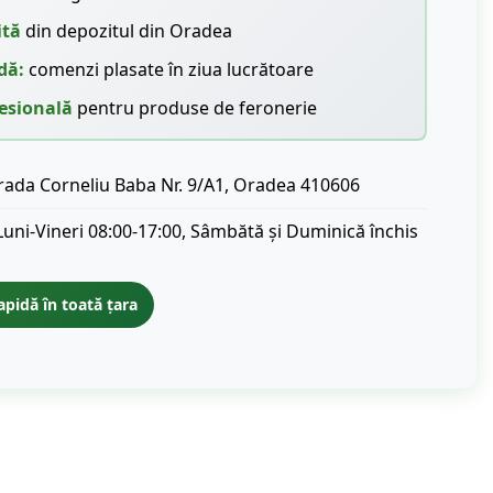
ită
din depozitul din Oradea
dă:
comenzi plasate în ziua lucrătoare
esională
pentru produse de feronerie
rada Corneliu Baba Nr. 9/A1, Oradea 410606
Luni-Vineri 08:00-17:00, Sâmbătă și Duminică închis
apidă în toată țara