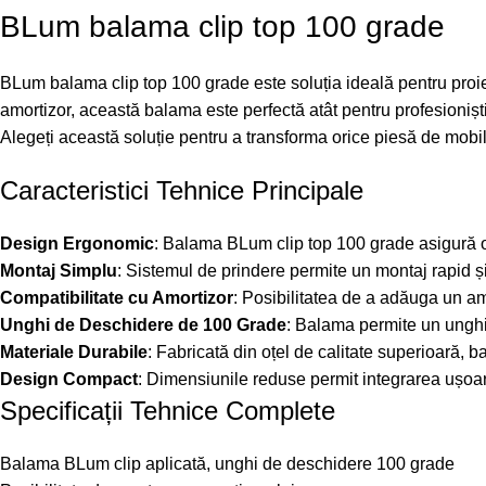
BLum balama clip top 100 grade
BLum balama clip top 100 grade este soluția ideală pentru proie
amortizor, această balama este perfectă atât pentru profesioniștii
Alegeți această soluție pentru a transforma orice piesă de mobil
Caracteristici Tehnice Principale
Design Ergonomic
: Balama BLum clip top 100 grade asigură o d
Montaj Simplu
: Sistemul de prindere permite un montaj rapid și
Compatibilitate cu Amortizor
: Posibilitatea de a adăuga un amo
Unghi de Deschidere de 100 Grade
: Balama permite un unghi d
Materiale Durabile
: Fabricată din oțel de calitate superioară,
Design Compact
: Dimensiunile reduse permit integrarea ușoară î
Specificații Tehnice Complete
Balama BLum clip aplicată, unghi de deschidere 100 grade