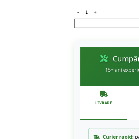
Cumpără
15+ ani experi
LIVRARE
Curier rapid:
pâ