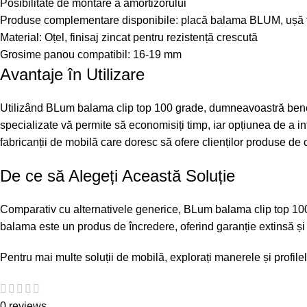
Posibilitate de montare a amortizorului
Produse complementare disponibile: placă balama BLUM, ușă 
Material: Oțel, finisaj zincat pentru rezistență crescută
Grosime panou compatibil: 16-19 mm
Avantaje în Utilizare
Utilizând BLum balama clip top 100 grade, dumneavoastră benefici
specializate vă permite să economisiți timp, iar opțiunea de a i
fabricanții de mobilă care doresc să ofere clienților produse de 
De ce să Alegeți Această Soluție
Comparativ cu alternativele generice, BLum balama clip top 100 g
balama este un produs de încredere, oferind garanție extinsă și s
Pentru mai multe soluții de mobilă, explorați
manerele și profile
0 reviews