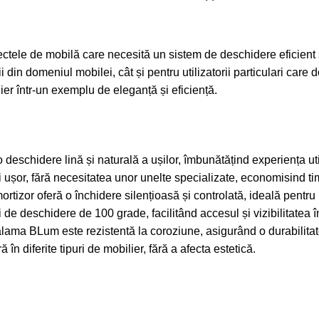
ctele de mobilă care necesită un sistem de deschidere eficient 
 din domeniul mobilei, cât și pentru utilizatorii particulari care 
ier într-un exemplu de eleganță și eficiență.
eschidere lină și naturală a ușilor, îmbunătățind experiența util
 ușor, fără necesitatea unor unelte specializate, economisind tim
rtizor oferă o închidere silențioasă și controlată, ideală pentru 
e deschidere de 100 grade, facilitând accesul și vizibilitatea în 
 balama BLum este rezistentă la coroziune, asigurând o durabilita
n diferite tipuri de mobilier, fără a afecta estetică.