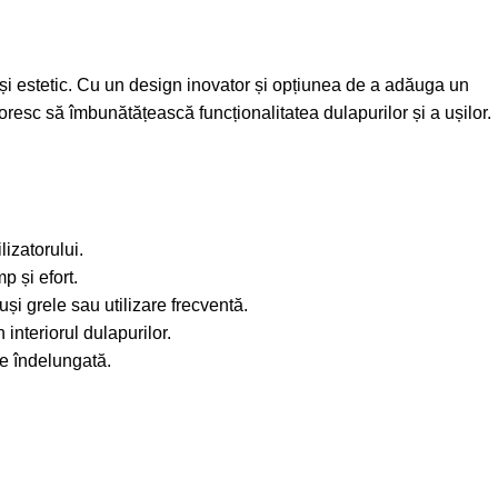
și estetic. Cu un design inovator și opțiunea de a adăuga un
doresc să îmbunătățească funcționalitatea dulapurilor și a ușilor.
izatorului.
p și efort.
uși grele sau utilizare frecventă.
interiorul dulapurilor.
te îndelungată.