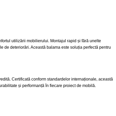
ul utilizării mobilierului. Montajul rapid și fără unelte
ile de deteriorări. Această balama este soluția perfectă pentru
edită. Certificată conform standardelor internaționale, această
rabilitate și performanță în fiecare proiect de mobilă.