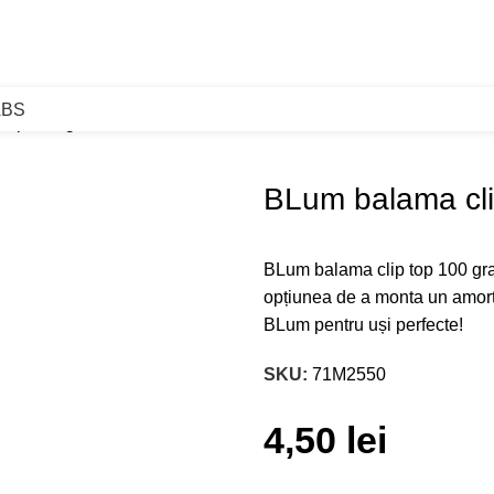
ABS
 top 100 grade
BLum balama cli
BLum balama clip top 100 gra
opțiunea de a monta un amortiz
BLum pentru uși perfecte!
SKU:
71M2550
4,50
lei