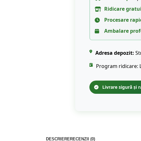
Ridicare gratu
Procesare rapi
Ambalare prof
Adresa depozit:
St
Program ridicare: 
Livrare sigură și r
DESCRIERE
RECENZII (0)