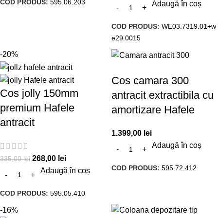
COD PRODUS:
595.06.203
Adaugă în coș
COD PRODUS:
WE03.7319.01+w
e29.0015
-20%
Cos camara 300
Cos jolly 150mm
antracit extractibila cu
premium Hafele
amortizare Hafele
antracit
1.399,00
lei
Adaugă în coș
268,00
lei
335,00
lei
COD PRODUS:
595.72.412
Adaugă în coș
COD PRODUS:
595.05.410
-16%