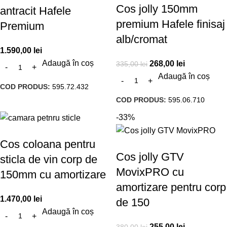
Cos jolly 150mm
antracit Hafele
premium Hafele finisaj
Premium
alb/cromat
1.590,00
lei
Adaugă în coș
268,00
lei
335,00
lei
Adaugă în coș
COD PRODUS:
595.72.432
COD PRODUS:
595.06.710
-33%
Cos coloana pentru
Cos jolly GTV
sticla de vin corp de
MovixPRO cu
150mm cu amortizare
amortizare pentru corp
1.470,00
lei
de 150
Adaugă în coș
255,00
lei