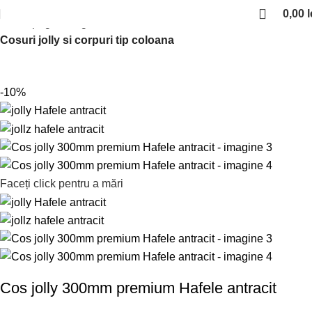
0,00
l
Prima pagină
Organizare bucatarie
Cosuri jolly si corpuri tip coloana
-10%
Faceți click pentru a mări
Cos jolly 300mm premium Hafele antracit