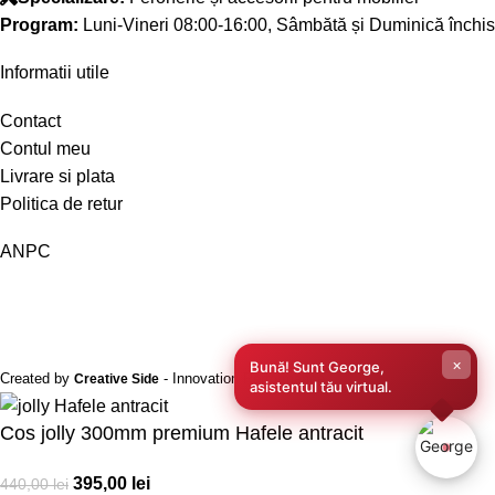
Program:
Luni-Vineri 08:00-16:00, Sâmbătă și Duminică închis
Informatii utile
Contact
Contul meu
Livrare si plata
Politica de retur
ANPC
×
Bună! Sunt George,
Created by
- Innovation Performance
Creative Side
asistentul tău virtual.
Cos jolly 300mm premium Hafele antracit
395,00
lei
440,00
lei