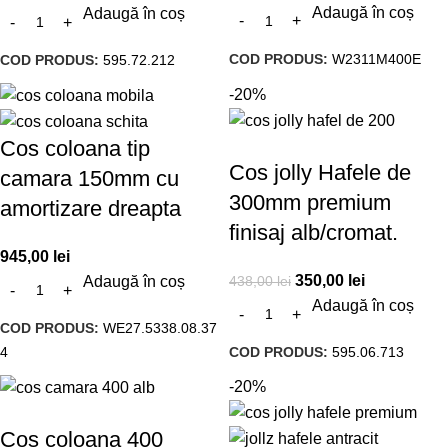
Adaugă în coș
Adaugă în coș
COD PRODUS:
W2311M400E
COD PRODUS:
595.72.212
-20%
Cos coloana tip
Cos jolly Hafele de
camara 150mm cu
300mm premium
amortizare dreapta
finisaj alb/cromat.
945,00
lei
350,00
lei
438,00
lei
Adaugă în coș
Adaugă în coș
COD PRODUS:
WE27.5338.08.37
4
COD PRODUS:
595.06.713
-20%
Cos coloana 400