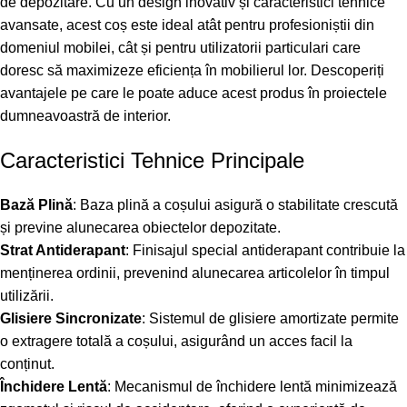
de depozitare. Cu un design inovativ și caracteristici tehnice
avansate, acest coș este ideal atât pentru profesioniștii din
domeniul mobilei, cât și pentru utilizatorii particulari care
doresc să maximizeze eficiența în mobilierul lor. Descoperiți
avantajele pe care le poate aduce acest produs în proiectele
dumneavoastră de interior.
Caracteristici Tehnice Principale
Bază Plină
: Baza plină a coșului asigură o stabilitate crescută
și previne alunecarea obiectelor depozitate.
Strat Antiderapant
: Finisajul special antiderapant contribuie la
menținerea ordinii, prevenind alunecarea articolelor în timpul
utilizării.
Glisiere Sincronizate
: Sistemul de glisiere amortizate permite
o extragere totală a coșului, asigurând un acces facil la
conținut.
Închidere Lentă
: Mecanismul de închidere lentă minimizează