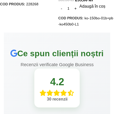
380,00
lei
COD PRODUS:
228268
Adaugă în coș
COD PRODUS:
ko-150bo-01b+pb
-ko450b0-L1
Ce spun clienții noștri
Recenzii verificate Google Business
4.2
30 recenzii