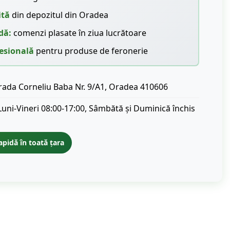
ită
din depozitul din Oradea
dă:
comenzi plasate în ziua lucrătoare
esională
pentru produse de feronerie
rada Corneliu Baba Nr. 9/A1, Oradea 410606
Luni-Vineri 08:00-17:00, Sâmbătă și Duminică închis
apidă în toată țara