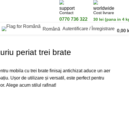
Contact
Cost livrare
0770 736 322
30 lei (pana in 4 k
Autentificare / Înregistrare
Română
0,00
l
riu periat trei brate
ntru mobila cu trei brate finisaj antichizat aduce un aer
ațiu. Ușor de utilizare și versatil, este perfect pentru
r. Alege acum stilul rafinat!