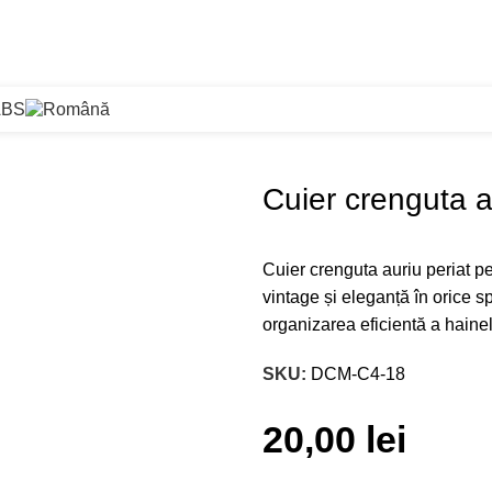
ABS
ei brate
Cuier crenguta au
Cuier crenguta auriu periat pe
vintage și eleganță în orice sp
organizarea eficientă a hainelo
SKU:
DCM-C4-18
20,00
lei