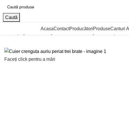
Caută
ategorii de Produse
Acasa
Contact
Producători
Produse
Canturi 
Prima pagină
Cuiere agatatoare
Cuier crenguta auriu periat tr
Faceți click pentru a mări