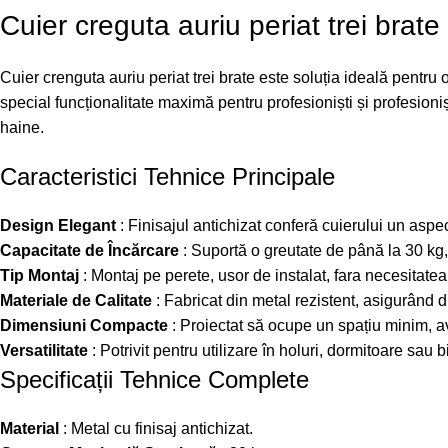
Cuier creguta auriu periat trei brate
Cuier crenguta auriu periat trei brate este soluția ideală pentru
special funcționalitate maximă pentru profesioniști și profesioni
haine.
Caracteristici Tehnice Principale
Design Elegant
: Finisajul antichizat conferă cuierului un aspect 
Capacitate de Încărcare
: Suportă o greutate de până la 30 kg,
Tip Montaj
: Montaj pe perete, usor de instalat, fara necesitate
Materiale de Calitate
: Fabricat din metal rezistent, asigurând du
Dimensiuni Compacte
: Proiectat să ocupe un spațiu minim, 
Versatilitate
: Potrivit pentru utilizare în holuri, dormitoare sau 
Specificații Tehnice Complete
Material
: Metal cu finisaj antichizat.