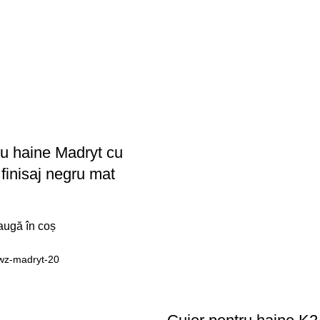
ru haine Madryt cu
finisaj negru mat
ugă în coș
wz-madryt-20