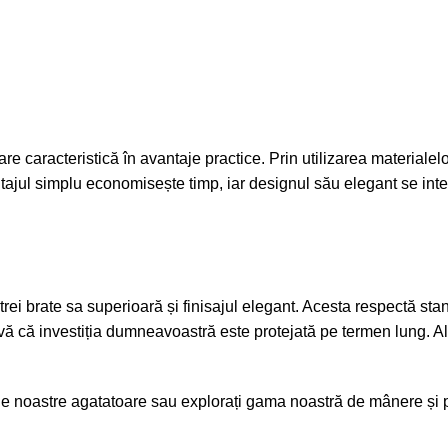
are caracteristică în avantaje practice. Prin utilizarea materiale
Montajul simplu economisește timp, iar designul său elegant se int
rei brate sa superioară și finisajul elegant. Acesta respectă stan
u-vă că investiția dumneavoastră este protejată pe termen lung. Al
le noastre agatatoare
sau explorați gama noastră de
mânere și p