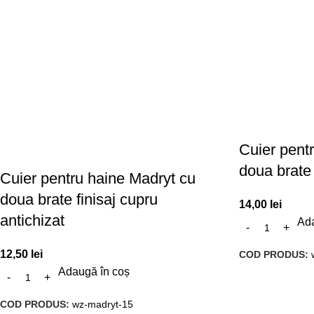
Cuier pent
doua brate 
Cuier pentru haine Madryt cu
doua brate finisaj cupru
14,00
lei
antichizat
Ada
12,50
lei
COD PRODUS:
Adaugă în coș
COD PRODUS:
wz-madryt-15