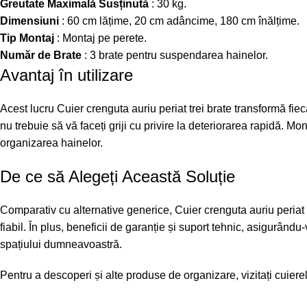
Greutate Maximală Susținută
: 30 kg.
Dimensiuni
: 60 cm lățime, 20 cm adâncime, 180 cm înălțime.
Tip Montaj
: Montaj pe perete.
Număr de Brate
: 3 brate pentru suspendarea hainelor.
Avantaj în utilizare
Acest lucru Cuier crenguta auriu periat trei brate transformă fiec
nu trebuie să vă faceți griji cu privire la deteriorarea rapidă. 
organizarea hainelor.
De ce să Alegeți Această Soluție
Comparativ cu alternative generice, Cuier crenguta auriu periat t
fiabil. În plus, beneficii de garanție și suport tehnic, asigurând
spațiului dumneavoastră.
Pentru a descoperi și alte produse de organizare, vizitați
cuiere