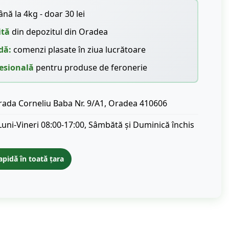
nă la 4kg - doar 30 lei
ită
din depozitul din Oradea
dă:
comenzi plasate în ziua lucrătoare
esională
pentru produse de feronerie
rada Corneliu Baba Nr. 9/A1, Oradea 410606
Luni-Vineri 08:00-17:00, Sâmbătă și Duminică închis
apidă în toată țara