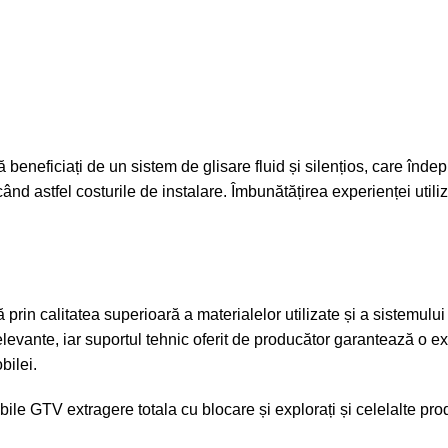
neficiați de un sistem de glisare fluid și silențios, care îndepli
 astfel costurile de instalare. Îmbunătățirea experienței utilizat
rin calitatea superioară a materialelor utilizate și a sistemului
levante, iar suportul tehnic oferit de producător garantează o exp
bilei.
ile GTV extragere totala cu blocare
și explorați și celelalte pr