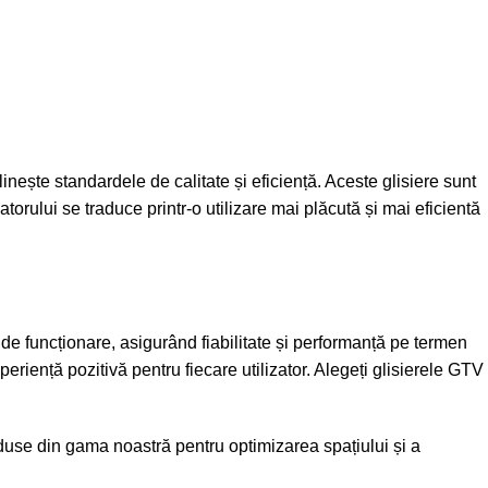
nește standardele de calitate și eficiență. Aceste glisiere sunt
orului se traduce printr-o utilizare mai plăcută și mai eficientă
 de funcționare, asigurând fiabilitate și performanță pe termen
eriență pozitivă pentru fiecare utilizator. Alegeți glisierele GTV
oduse din gama noastră pentru optimizarea spațiului și a