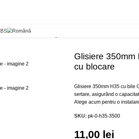
ABS
m H35 cu bile GTV extragere totala cu blocare
Glisiere 350mm 
cu blocare
Glisiere 350mm H35 cu bile GT
sertare, asigurând o capacitat
Alege acum pentru o instalare 
SKU:
pk-0-h35-3500
11,00
lei