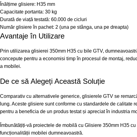
Înălțime glisiere: H35 mm
Capacitate portanta: 30 kg
Durată de viață testată: 60.000 de cicluri
Număr glisiere în pachet: 2 (una pe stânga, una pe dreapta)
Avantaje în Utilizare
Prin utilizarea glisierei 350mm H35 cu bile GTV, dumneavoastră be
concepute pentru a economisi timp în procesul de montaj, reducând
a mobilei.
De ce să Alegeți Această Soluție
Comparativ cu alternativele generice, glisierele GTV se remarcă p
lung. Aceste glisiere sunt conforme cu standardele de calitate re
pentru a beneficia de un produs testat și apreciat în industria mo
Îmbunătățiți-vă proiectele de mobilă cu
Glisiere 350mm H35 cu b
funcționalității mobilei dumneavoastră.