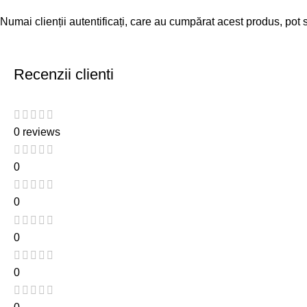
Numai clienții autentificați, care au cumpărat acest produs, pot 
Recenzii clienti
0 reviews
0
0
0
0