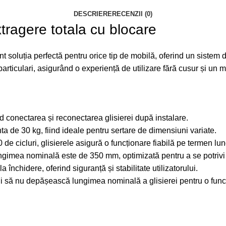
DESCRIERE
RECENZII (0)
ragere totala cu blocare
oluția perfectă pentru orice tip de mobilă, oferind un sistem de 
 particulari, asigurând o experiență de utilizare fără cusur și un m
d conectarea și reconectarea glisierei după instalare.
nta de 30 kg, fiind ideale pentru sertare de dimensiuni variate.
 de cicluri, glisierele asigură o funcționare fiabilă pe termen lun
ungimea nominală este de 350 mm, optimizată pentru a se potrivi p
 închidere, oferind siguranță și stabilitate utilizatorului.
lui să nu depășească lungimea nominală a glisierei pentru o func