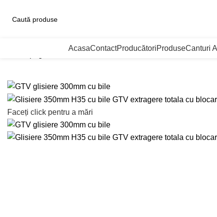
ategorii de Produse
Acasa
Contact
Producători
Produse
Canturi 
Prima pagină
Glisiere si sertare
Glisiere cu bile
Glisiere 350m
Faceți click pentru a mări