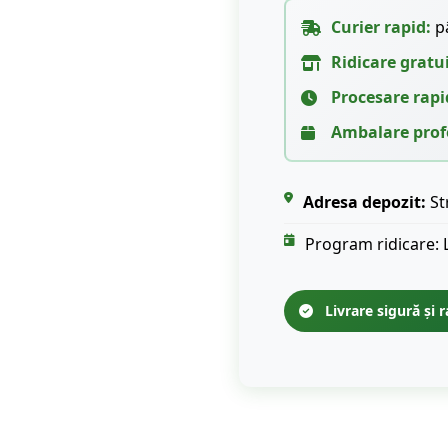
Curier rapid:
pâ
Ridicare gratu
Procesare rapi
Ambalare prof
Adresa depozit:
St
Program ridicare: 
Livrare sigură și r