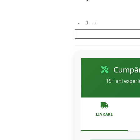
Cumpără
15+ ani experi
LIVRARE