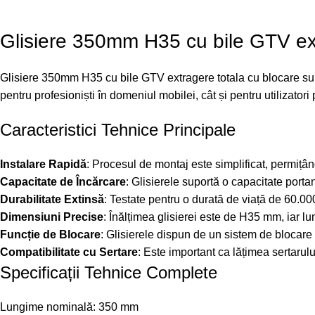
Glisiere 350mm H35 cu bile GTV ext
Glisiere 350mm H35 cu bile GTV extragere totala cu blocare sunt s
pentru profesioniști în domeniul mobilei, cât și pentru utilizatori
Caracteristici Tehnice Principale
Instalare Rapidă
: Procesul de montaj este simplificat, permițân
Capacitate de Încărcare
: Glisierele suportă o capacitate porta
Durabilitate Extinsă
: Testate pentru o durată de viață de 60.000
Dimensiuni Precise
: Înălțimea glisierei este de H35 mm, iar l
Funcție de Blocare
: Glisierele dispun de un sistem de blocare la
Compatibilitate cu Sertare
: Este important ca lățimea sertaru
Specificații Tehnice Complete
Lungime nominală: 350 mm