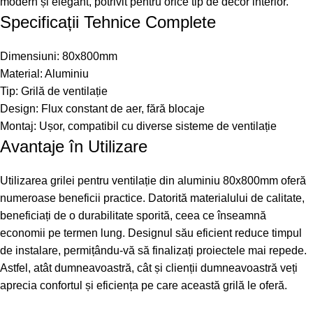
modern și elegant, potrivit pentru orice tip de decor interior.
Specificații Tehnice Complete
Dimensiuni: 80x800mm
Material: Aluminiu
Tip: Grilă de ventilație
Design: Flux constant de aer, fără blocaje
Montaj: Ușor, compatibil cu diverse sisteme de ventilație
Avantaje în Utilizare
Utilizarea grilei pentru ventilație din aluminiu 80x800mm oferă
numeroase beneficii practice. Datorită materialului de calitate,
beneficiați de o durabilitate sporită, ceea ce înseamnă
economii pe termen lung. Designul său eficient reduce timpul
de instalare, permițându-vă să finalizați proiectele mai repede.
Astfel, atât dumneavoastră, cât și clienții dumneavoastră veți
aprecia confortul și eficiența pe care această grilă le oferă.