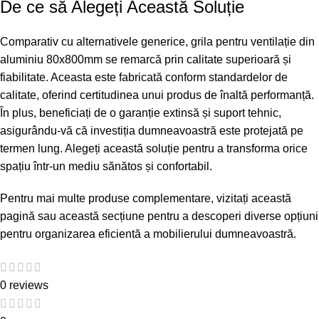
De ce să Alegeți Această Soluție
Comparativ cu alternativele generice, grila pentru ventilație din
aluminiu 80x800mm se remarcă prin calitate superioară și
fiabilitate. Aceasta este fabricată conform standardelor de
calitate, oferind certitudinea unui produs de înaltă performanță.
În plus, beneficiați de o garanție extinsă și suport tehnic,
asigurându-vă că investiția dumneavoastră este protejată pe
termen lung. Alegeți această soluție pentru a transforma orice
spațiu într-un mediu sănătos și confortabil.
Pentru mai multe produse complementare, vizitați
această
pagină
sau
această secțiune
pentru a descoperi diverse opțiuni
pentru organizarea eficientă a mobilierului dumneavoastră.
0 reviews