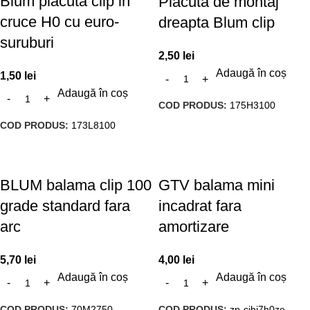
Blum placuta clip in
Placuta de montaj
cruce H0 cu euro-
dreapta Blum clip
suruburi
2,50
lei
Adaugă în coș
1,50
lei
Adaugă în coș
COD PRODUS:
175H3100
COD PRODUS:
173L8100
BLUM balama clip 100
GTV balama mini
grade standard fara
incadrat fara
arc
amortizare
5,70
lei
4,00
lei
Adaugă în coș
Adaugă în coș
COD PRODUS:
70M2750
COD PRODUS:
zp-cibi7h0ze