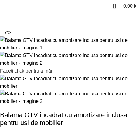
0,00
l
Prima pagină
Balamale
Balamale incadrate
-17%
Faceți click pentru a mări
Balama GTV incadrat cu amortizare inclusa
pentru usi de mobilier