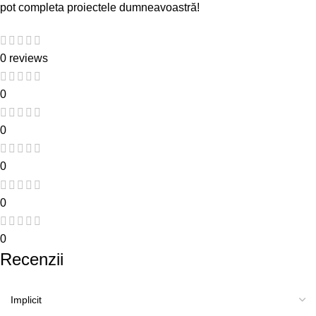
pot completa proiectele dumneavoastră!
0 reviews
0
0
0
0
0
Recenzii