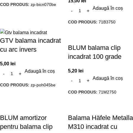
15,00
lei
COD PRODUS:
zp-bicn070be
Adaugă în coș
COD PRODUS:
71B3750
GTV balama incadrat
BLUM balama clip
cu arc invers
incadrat 100 grade
5,00
lei
5,20
lei
Adaugă în coș
Adaugă în coș
COD PRODUS:
zp-poh045be
COD PRODUS:
71M2750
BLUM amortizor
Balama Häfele Metalla
pentru balama clip
M310 incadrat cu