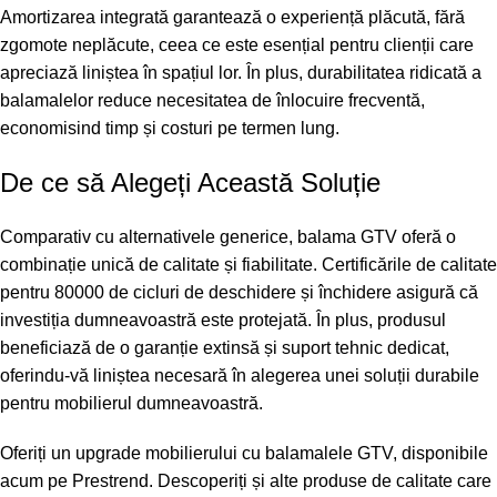
Amortizarea integrată garantează o experiență plăcută, fără
zgomote neplăcute, ceea ce este esențial pentru clienții care
apreciază liniștea în spațiul lor. În plus, durabilitatea ridicată a
balamalelor reduce necesitatea de înlocuire frecventă,
economisind timp și costuri pe termen lung.
De ce să Alegeți Această Soluție
Comparativ cu alternativele generice, balama GTV oferă o
combinație unică de calitate și fiabilitate. Certificările de calitate
pentru 80000 de cicluri de deschidere și închidere asigură că
investiția dumneavoastră este protejată. În plus, produsul
beneficiază de o garanție extinsă și suport tehnic dedicat,
oferindu-vă liniștea necesară în alegerea unei soluții durabile
pentru mobilierul dumneavoastră.
Oferiți un upgrade mobilierului cu balamalele GTV, disponibile
acum pe
Prestrend
. Descoperiți și alte produse de calitate care