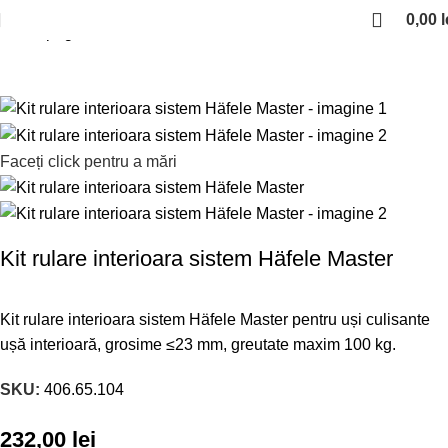
0,00
l
Prima pagină
Sisteme de culisare
Häfele Master
Faceți click pentru a mări
Kit rulare interioara sistem Häfele Master
Kit rulare interioara sistem Häfele Master pentru uși culisante
ușă interioară, grosime ≤23 mm, greutate maxim 100 kg.
SKU:
406.65.104
232,00
lei