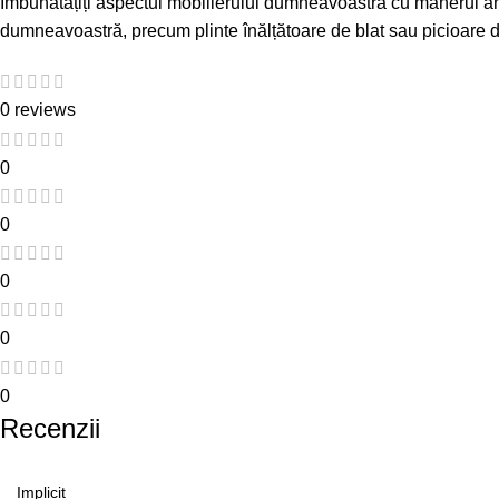
Îmbunătățiți aspectul mobilierului dumneavoastră cu mânerul a
dumneavoastră, precum
plinte înălțătoare de blat
sau
picioare 
0 reviews
0
0
0
0
0
Recenzii