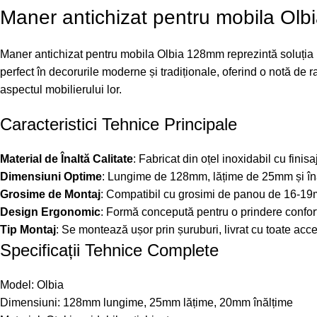
Maner antichizat pentru mobila Ol
Maner antichizat pentru mobila Olbia 128mm reprezintă soluția i
perfect în decorurile moderne și tradiționale, oferind o notă de r
aspectul mobilierului lor.
Caracteristici Tehnice Principale
Material de Înaltă Calitate
: Fabricat din oțel inoxidabil cu finis
Dimensiuni Optime
: Lungime de 128mm, lățime de 25mm și înăl
Grosime de Montaj
: Compatibil cu grosimi de panou de 16-19m
Design Ergonomic
: Formă concepută pentru o prindere confortab
Tip Montaj
: Se montează ușor prin șuruburi, livrat cu toate acc
Specificații Tehnice Complete
Model: Olbia
Dimensiuni: 128mm lungime, 25mm lățime, 20mm înălțime