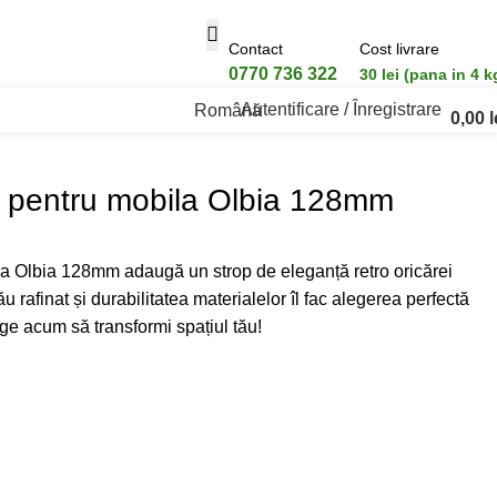
Contact
Cost livrare
0770 736 322
30 lei (pana in 4 k
Autentificare / Înregistrare
Română
0,00
l
t pentru mobila Olbia 128mm
la Olbia 128mm adaugă un strop de eleganță retro oricărei
 rafinat și durabilitatea materialelor îl fac alegerea perfectă
ege acum să transformi spațiul tău!