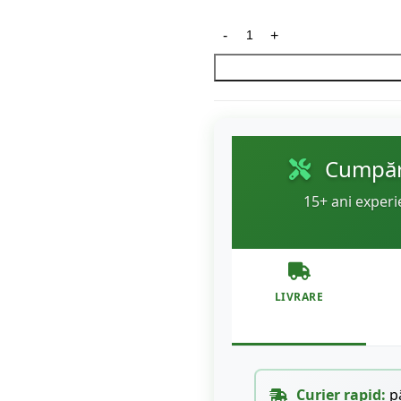
Cumpără
15+ ani experi
LIVRARE
Curier rapid:
pâ