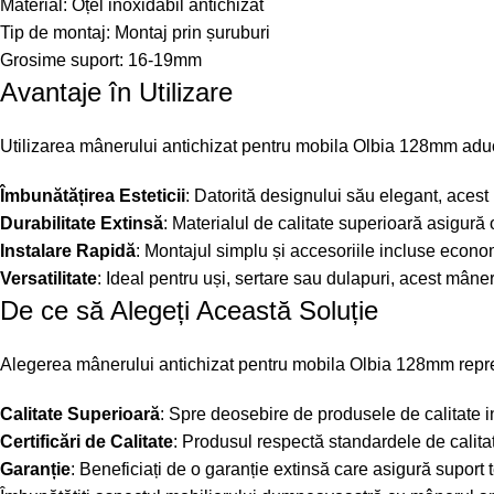
Material: Oțel inoxidabil antichizat
Tip de montaj: Montaj prin șuruburi
Grosime suport: 16-19mm
Avantaje în Utilizare
Utilizarea mânerului antichizat pentru mobila Olbia 128mm ad
Îmbunătățirea Esteticii
: Datorită designului său elegant, acest
Durabilitate Extinsă
: Materialul de calitate superioară asigură 
Instalare Rapidă
: Montajul simplu și accesoriile incluse econom
Versatilitate
: Ideal pentru uși, sertare sau dulapuri, acest mâner 
De ce să Alegeți Această Soluție
Alegerea mânerului antichizat pentru mobila Olbia 128mm reprezi
Calitate Superioară
: Spre deosebire de produsele de calitate inf
Certificări de Calitate
: Produsul respectă standardele de calitat
Garanție
: Beneficiați de o garanție extinsă care asigură suport t