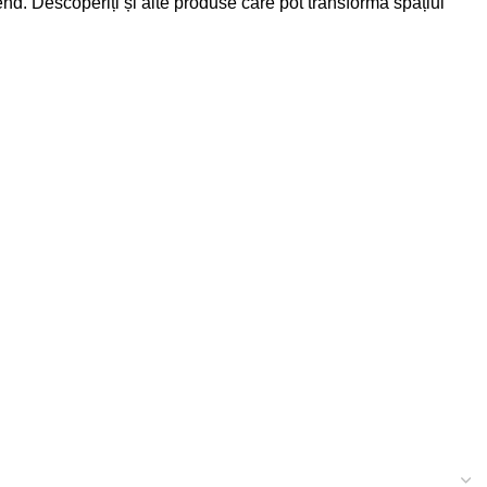
end
. Descoperiți și alte produse care pot transforma spațiul