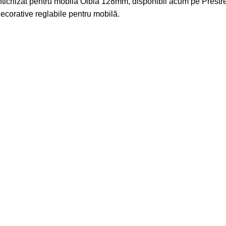
ntichizat pentru mobila Olbia 128mm, disponibil acum pe
Prestr
decorative reglabile pentru mobilă
.