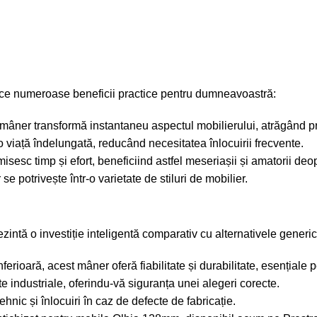
uce numeroase beneficii practice pentru dumneavoastră:
 mâner transformă instantaneu aspectul mobilierului, atrăgând pri
o viață îndelungată, reducând necesitatea înlocuirii frecvente.
isesc timp și efort, beneficiind astfel meseriașii și amatorii deop
se potrivește într-o varietate de stiluri de mobilier.
ntă o investiție inteligentă comparativ cu alternativele generic
erioară, acest mâner oferă fiabilitate și durabilitate, esențiale pe
e industriale, oferindu-vă siguranța unei alegeri corecte.
ehnic și înlocuiri în caz de defecte de fabricație.