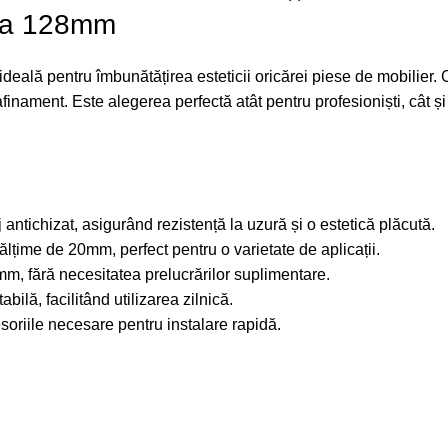
bia 128mm
deală pentru îmbunătățirea esteticii oricărei piese de mobilier.
afinament. Este alegerea perfectă atât pentru profesioniști, cât ș
aj antichizat, asigurând rezistență la uzură și o estetică plăcută.
țime de 20mm, perfect pentru o varietate de aplicații.
m, fără necesitatea prelucrărilor suplimentare.
ilă, facilitând utilizarea zilnică.
esoriile necesare pentru instalare rapidă.