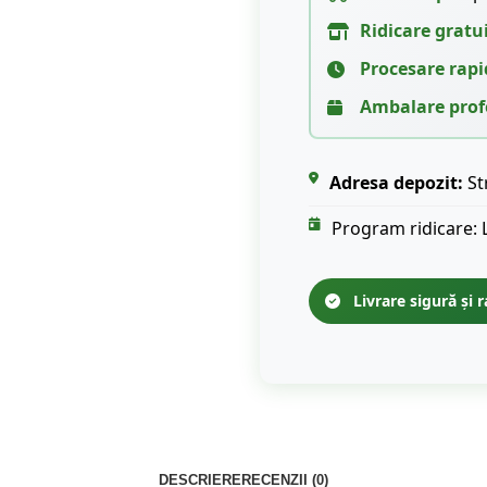
Ridicare gratu
Procesare rapi
Ambalare prof
Adresa depozit:
St
Program ridicare: 
Livrare sigură și r
DESCRIERE
RECENZII (0)