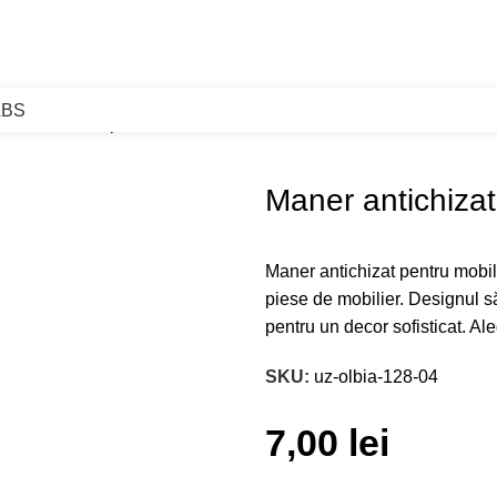
ABS
ner antichizat pentru mobila Olbia 128mm
Maner antichiza
Maner antichizat pentru mobi
piese de mobilier. Designul său
pentru un decor sofisticat. Al
SKU:
uz-olbia-128-04
7,00
lei