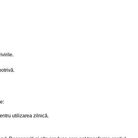
virile.
otrivă.
e:
ntru utilizarea zilnică.