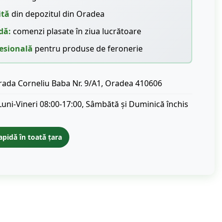
ită
din depozitul din Oradea
dă:
comenzi plasate în ziua lucrătoare
esională
pentru produse de feronerie
rada Corneliu Baba Nr. 9/A1, Oradea 410606
Luni-Vineri 08:00-17:00, Sâmbătă și Duminică închis
apidă în toată țara