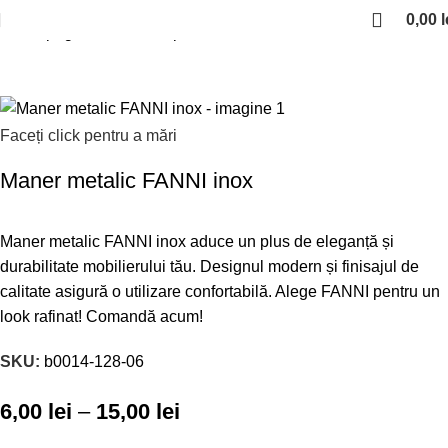
0,00
l
Prima pagină
Manere si profile
Manere inox
Faceți click pentru a mări
Maner metalic FANNI inox
Maner metalic FANNI inox aduce un plus de eleganță și
durabilitate mobilierului tău. Designul modern și finisajul de
calitate asigură o utilizare confortabilă. Alege FANNI pentru un
look rafinat! Comandă acum!
SKU:
b0014-128-06
6,00
lei
–
15,00
lei