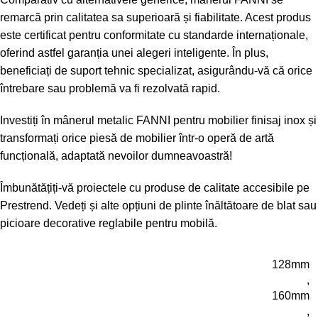
remarcă prin calitatea sa superioară și fiabilitate. Acest produs
este certificat pentru conformitate cu standarde internaționale,
oferind astfel garanția unei alegeri inteligente. În plus,
beneficiați de suport tehnic specializat, asigurându-vă că orice
întrebare sau problemă va fi rezolvată rapid.
Investiți în mânerul metalic FANNI pentru mobilier finisaj inox și
transformați orice piesă de mobilier într-o operă de artă
funcțională, adaptată nevoilor dumneavoastră!
Îmbunătățiți-vă proiectele cu produse de calitate accesibile pe
Prestrend
. Vedeți și alte opțiuni de
plinte înăltătoare de blat
sau
picioare decorative reglabile pentru mobilă
.
128mm
,
160mm
,