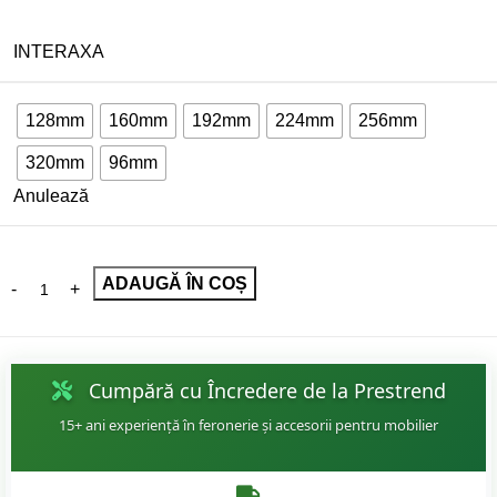
INTERAXA
128mm
160mm
192mm
224mm
256mm
320mm
96mm
Anulează
ADAUGĂ ÎN COȘ
Cumpără cu Încredere de la Prestrend
15+ ani experiență în feronerie și accesorii pentru mobilier