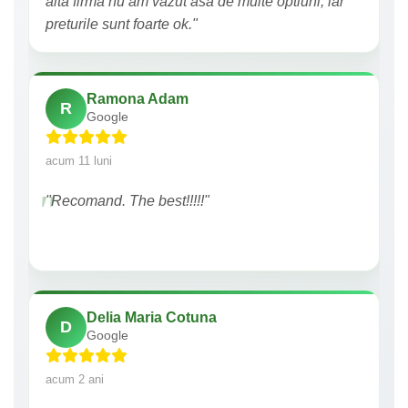
alta firma nu am vazut asa de multe optiuni, iar
preturile sunt foarte ok."
Ramona Adam
R
Google
acum 11 luni
"Recomand. The best!!!!!"
Delia Maria Cotuna
D
Google
acum 2 ani