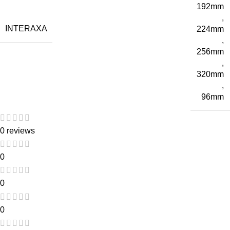
192mm
,
INTERAXA
224mm
,
256mm
,
320mm
,
96mm
0 reviews
0
0
0