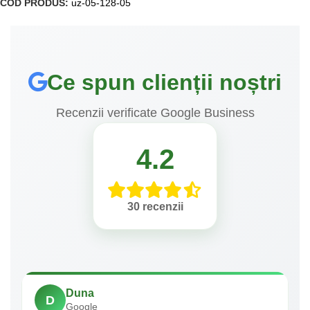
COD PRODUS:
uz-05-128-05
Ce spun clienții noștri
Recenzii verificate Google Business
4.2
30 recenzii
Duna
D
Google