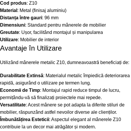
Cod produs
: Z10
Material
: Metal (finisaj aluminiu)
Distanța între gauri
: 96 mm
Dimensiuni
: Standard pentru mânerele de mobilier
Greutate
: Ușor, facilitând montajul și manipularea
Utilizare
: Mobilier de interior
Avantaje în Utilizare
Utilizând mânerele metalic Z10, dumneavoastră beneficiați de:
Durabilitate Extinsă
: Materialul metalic împiedică deteriorarea
rapidă, asigurând o utilizare pe termen lung.
Economii de Timp
: Montajul rapid reduce timpul de lucru,
permițându-vă să finalizați proiectele mai repede.
Versatilitate
: Acest mânere se pot adapta la diferite stiluri de
mobilier, răspunzând astfel nevoilor diverse ale clienților.
Îmbunătățirea Esteticii
: Aspectul elegant al mânerele Z10
contribuie la un decor mai atrăgător și modern.