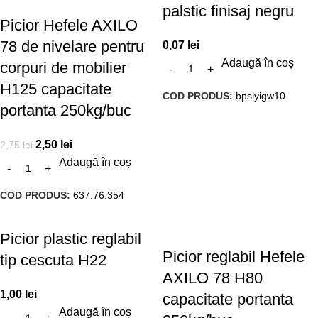
palstic finisaj negru
Picior Hefele AXILO
78 de nivelare pentru
0,07
lei
Adaugă în coș
corpuri de mobilier
H125 capacitate
COD PRODUS:
bpslyigw10
portanta 250kg/buc
2,50
lei
2,75
lei
Adaugă în coș
COD PRODUS:
637.76.354
Picior plastic reglabil
Picior reglabil Hefele
tip cescuta H22
AXILO 78 H80
1,00
lei
capacitate portanta
Adaugă în coș