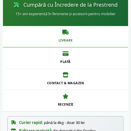
Cumpără cu Încredere de la Prestrend
15+ ani experiență în feronerie și accesorii pentru mobilier
LIVRARE
PLATĂ
CONTACT & MAGAZIN
RECENZII
Curier rapid:
până la 4kg - doar 30 lei
Ridicare gratuită
din depozitul din Oradea