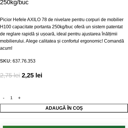
250kg/buc
Picior Hefele AXILO 78 de nivelare pentru corpuri de mobilier
H100 capacitate portanta 250kg/buc oferă un sistem patentat
de reglare rapidă și ușoară, ideal pentru ajustarea înălțimii
mobilierului. Alege calitatea și confortul ergonomic! Comandă
acum!
SKU:
637.76.353
2,75
lei
2,25
lei
ADAUGĂ ÎN COȘ