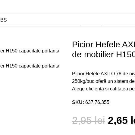
ABS
re
Picior Hefele AXILO 78 de nivelare pentru corpuri de mobilie
Picior Hefele AX
de mobilier H15
Picior Hefele AXILO 78 de niv
250kg/buc oferă un sistem de 
Alege eficiența și calitatea 
SKU:
637.76.355
2,95
lei
2,65
l