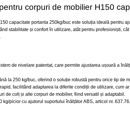
 pentru corpuri de mobilier H150 ca
150 capacitate portanta 250kg/buc este soluția ideală pentru aj
stabilitate și confort în utilizare, atât pentru profesioniști, cât 
.
stem de nivelare patentat, care permite ajustarea ușoară a înălți
ână la 250 kg/buc, oferind o soluție robustă pentru orice tip de mo
apid, facilitând adaptarea la diferite condiții de utilizare, cum ar
 de colț și alte corpuri de mobilier, fiind versatil și adaptabil.
 kg/picior cu ajutorul suportului înălțător ABS, articol nr. 637.76