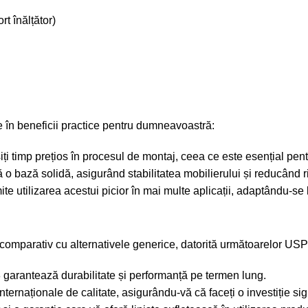
t înălțător)
e în beneficii practice pentru dumneavoastră:
ți timp prețios în procesul de montaj, ceea ce este esențial pentr
ă o bază solidă, asigurând stabilitatea mobilierului și reducând ri
mite utilizarea acestui picior în mai multe aplicații, adaptându-s
comparativ cu alternativele generice, datorită următoarelor USP-
 garantează durabilitate și performanță pe termen lung.
ernaționale de calitate, asigurându-vă că faceți o investiție sig