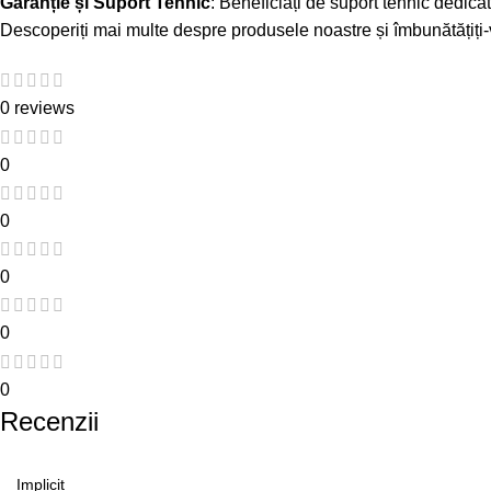
Garanție și Suport Tehnic
: Beneficiați de suport tehnic dedicat
Descoperiți mai multe despre produsele noastre și îmbunătățiți
0 reviews
0
0
0
0
0
Recenzii