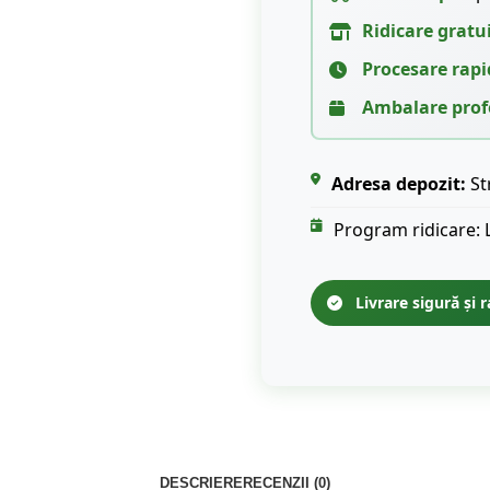
Ridicare gratu
Procesare rapi
Ambalare prof
Adresa depozit:
St
Program ridicare: 
Livrare sigură și r
DESCRIERE
RECENZII (0)