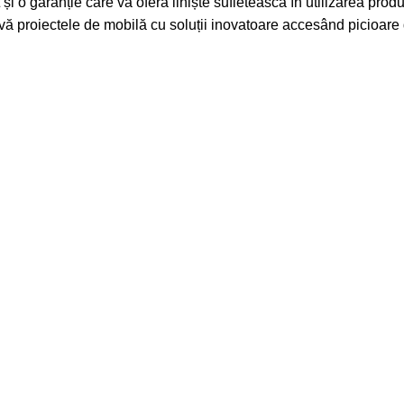
 și o garanție care vă oferă liniște sufletească în utilizarea produ
-vă proiectele de mobilă cu soluții inovatoare accesând
picioare