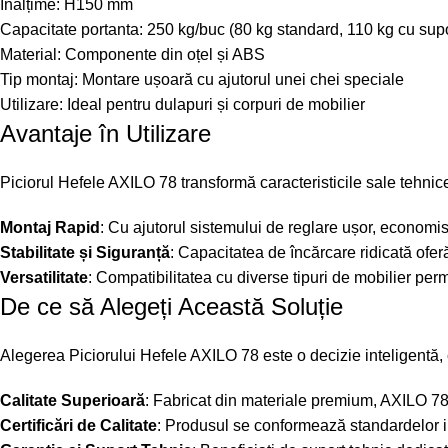
Înălțime: H150 mm
Capacitate portanta: 250 kg/buc (80 kg standard, 110 kg cu supor
Material: Componente din oțel și ABS
Tip montaj: Montare ușoară cu ajutorul unei chei speciale
Utilizare: Ideal pentru dulapuri și corpuri de mobilier
Avantaje în Utilizare
Piciorul Hefele AXILO 78 transformă caracteristicile sale tehnic
Montaj Rapid
: Cu ajutorul sistemului de reglare ușor, economisi
Stabilitate și Siguranță
: Capacitatea de încărcare ridicată ofer
Versatilitate
: Compatibilitatea cu diverse tipuri de mobilier per
De ce să Alegeți Această Soluție
Alegerea Piciorului Hefele AXILO 78 este o decizie inteligentă, 
Calitate Superioară
: Fabricat din materiale premium, AXILO 78
Certificări de Calitate
: Produsul se conformează standardelor int