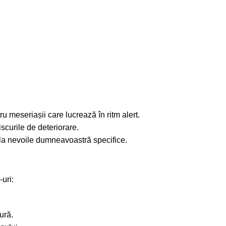
u meseriașii care lucrează în ritm alert.
scurile de deteriorare.
e la nevoile dumneavoastră specifice.
uri:
ură.