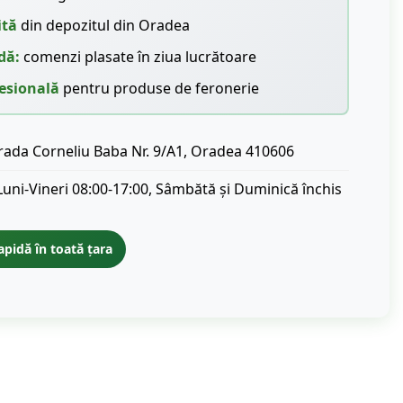
ită
din depozitul din Oradea
dă:
comenzi plasate în ziua lucrătoare
esională
pentru produse de feronerie
rada Corneliu Baba Nr. 9/A1, Oradea 410606
Luni-Vineri 08:00-17:00, Sâmbătă și Duminică închis
apidă în toată țara