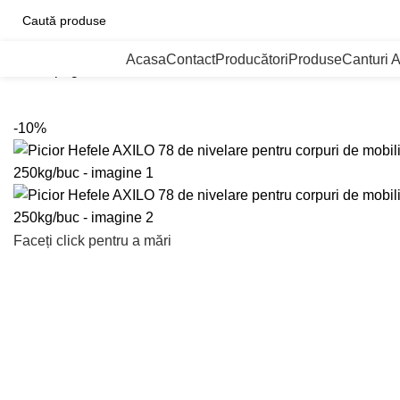
ategorii de Produse
Acasa
Contact
Producători
Produse
Canturi 
Prima pagină
Picioare si rotile de mobilier
Picioare nivelatoa
-10%
Faceți click pentru a mări