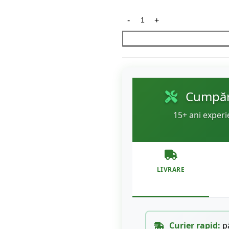
Cumpără
15+ ani experi
LIVRARE
Curier rapid:
pâ