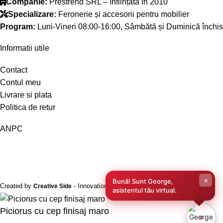
Companie:
Prestrend SRL – înființată în 2010
Specializare:
Feronerie și accesorii pentru mobilier
Program:
Luni-Vineri 08:00-16:00, Sâmbătă și Duminică închis
Informatii utile
Contact
Contul meu
Livrare si plata
Politica de retur
ANPC
×
Bună! Sunt George,
Created by
- Innovation Performance
Creative Side
asistentul tău virtual.
Piciorus cu cep finisaj maro