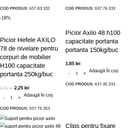
COD PRODUS:
637.83.332
COD PRODUS:
637.76.333
-18%
Picior Axilo 48 h100
Picior Hefele AXILO
capacitate portanta
78 de nivelare pentru
portanta 150kg/buc
corpuri de mobilier
1,85
lei
H100 capacitate
Adaugă în coș
portanta 250kg/buc
COD PRODUS:
637.45.331
2,25
lei
2,75
lei
Adaugă în coș
COD PRODUS:
637.76.353
Clips pentru fixare