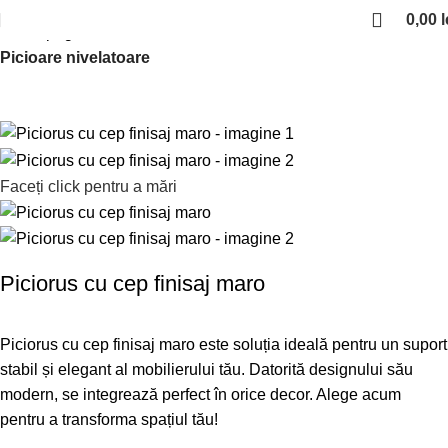
0,00
l
Prima pagină
Picioare si rotile de mobilier
Picioare nivelatoare
Faceți click pentru a mări
Piciorus cu cep finisaj maro
Piciorus cu cep finisaj maro este soluția ideală pentru un suport
stabil și elegant al mobilierului tău. Datorită designului său
modern, se integrează perfect în orice decor. Alege acum
pentru a transforma spațiul tău!