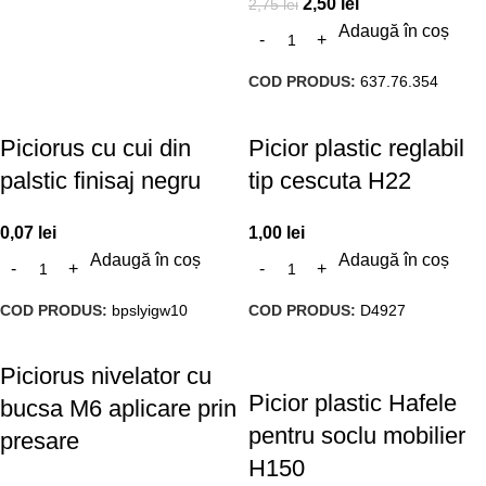
2,50
lei
2,75
lei
Adaugă în coș
COD PRODUS:
637.76.354
Piciorus cu cui din
Picior plastic reglabil
palstic finisaj negru
tip cescuta H22
0,07
lei
1,00
lei
Adaugă în coș
Adaugă în coș
COD PRODUS:
bpslyigw10
COD PRODUS:
D4927
Piciorus nivelator cu
Picior plastic Hafele
bucsa M6 aplicare prin
pentru soclu mobilier
presare
H150