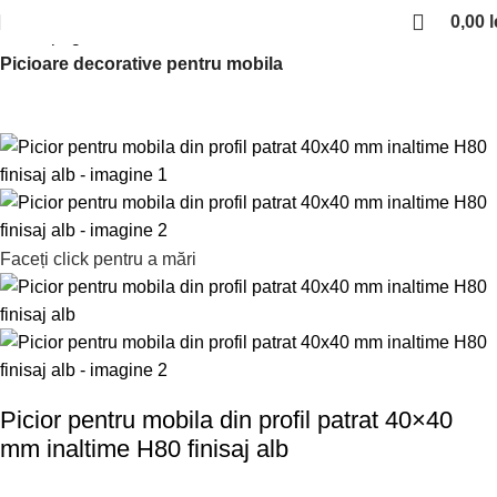
0,00
l
Prima pagină
Picioare si rotile de mobilier
Picioare decorative pentru mobila
Faceți click pentru a mări
Picior pentru mobila din profil patrat 40×40
mm inaltime H80 finisaj alb