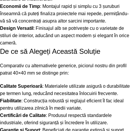
Economii de Timp
: Montajul rapid și simplu cu 3 șuruburi
înseamnă că puteți finaliza proiectele mai repede, permițându-
vă să vă concentrați asupra altor sarcini importante.
Design Versatil
: Finisajul alb se potrivește cu o varietate de
stiluri de interior, aducând un aspect modern și elegant în orice
cameră.
De ce să Alegeți Această Soluție
Comparativ cu alternativele generice, piciorul nostru din profil
patrat 40×40 mm se distinge prin:
Calitate Superioară
: Materialele utilizate asigură o durabilitate
pe termen lung, reducând necesitatea înlocuirii frecvente.
Fiabilitate
: Construcția robustă și reglajul eficient îl fac ideal
pentru utilizarea zilnică în medii variate.
Certificări de Calitate
: Produsul respectă standardele
industriale, oferind siguranță și încredere în utilizare.
Garanție și Suport
: Beneficiați de garanție extinsă și suport