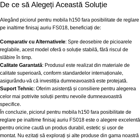
De ce să Alegeți Această Soluție
Alegând piciorul pentru mobila h150 fara posibilitate de reglare
pe inaltime finisaj auriu FS018, beneficiați de:
Comparativ cu Alternativele
: Spre deosebire de picioarele
reglabile, acest model oferă o soluție stabilă, fără riscul de
slăbire în timp.
Calitate Garantată
: Produsul este realizat din materiale de
calitate superioară, conform standardelor internaționale,
asigurându-vă că investiția dumneavoastră este protejată.
Suport Tehnic
: Oferim asistență și consiliere pentru alegerea
celor mai potrivite soluții pentru nevoile dumneavoastră
specifice.
În concluzie, piciorul pentru mobila h150 fara posibilitate de
reglare pe inaltime finisaj auriu FS018 este o alegere excelentă
pentru oricine caută un produs durabil, estetic și ușor de
montat. Nu ezitați să explorați și alte produse din gama noastră