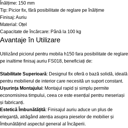
Înălțime: 150 mm
Tip: Picior fix, fără posibilitate de reglare pe înălțime
Finisaj: Auriu
Material: Oțel
Capacitate de încărcare: Până la 100 kg
Avantaje în Utilizare
Utilizând piciorul pentru mobila h150 fara posibilitate de reglare
pe inaltime finisaj auriu FS018, beneficiați de:
Stabilitate Superioară
: Designul fix oferă o bază solidă, ideală
pentru mobilierul de interior care necesită un suport constant.
Ușurința Montajului
: Montajul rapid și simplu permite
economisirea timpului, ceea ce este esențial pentru meseriași
și fabricanți.
Estetică Îmbunătățită
: Finisajul auriu aduce un plus de
eleganță, atrăgând atenția asupra pieselor de mobilier și
îmbunătățind aspectul general al încăperii.