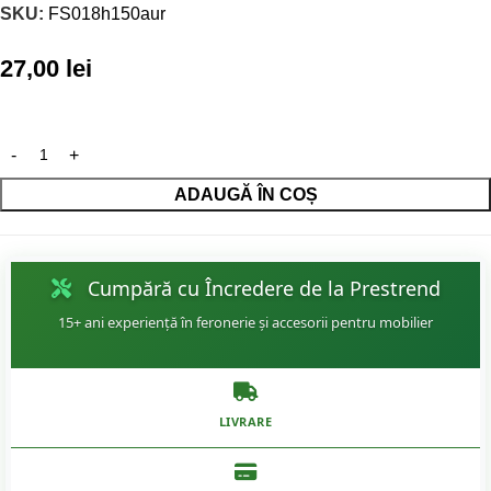
SKU:
FS018h150aur
27,00
lei
ADAUGĂ ÎN COȘ
Cumpără cu Încredere de la Prestrend
15+ ani experiență în feronerie și accesorii pentru mobilier
LIVRARE