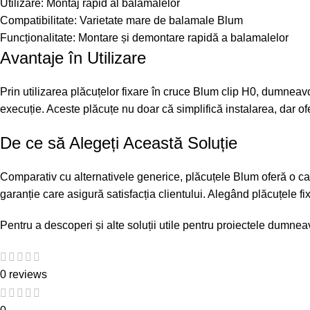
Utilizare: Montaj rapid al balamalelor
Compatibilitate: Varietate mare de balamale Blum
Funcționalitate: Montare și demontare rapidă a balamalelor
Avantaje în Utilizare
Prin utilizarea plăcuțelor fixare în cruce Blum clip H0, dumneavo
execuție. Aceste plăcuțe nu doar că simplifică instalarea, dar of
De ce să Alegeți Această Soluție
Comparativ cu alternativele generice, plăcuțele Blum oferă o cal
garanție care asigură satisfacția clientului. Alegând plăcuțele 
Pentru a descoperi și alte soluții utile pentru proiectele dumneav
0 reviews