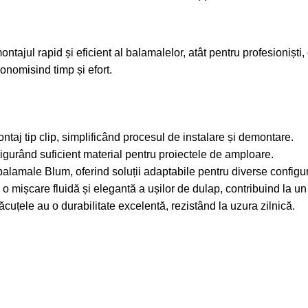
tajul rapid și eficient al balamalelor, atât pentru profesioniști, 
conomisind timp și efort.
taj tip clip, simplificând procesul de instalare și demontare.
sigurând suficient material pentru proiectele de amploare.
e balamale Blum, oferind soluții adaptabile pentru diverse configur
o mișcare fluidă și elegantă a ușilor de dulap, contribuind la un 
lăcuțele au o durabilitate excelentă, rezistând la uzura zilnică.