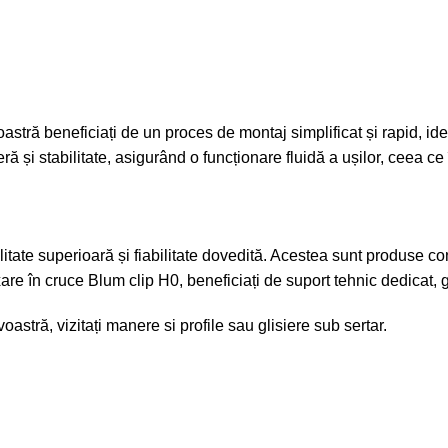
astră beneficiați de un proces de montaj simplificat și rapid, id
eră și stabilitate, asigurând o funcționare fluidă a ușilor, ceea 
itate superioară și fiabilitate dovedită. Acestea sunt produse co
fixare în cruce Blum clip H0, beneficiați de suport tehnic dedica
oastră, vizitați
manere si profile
sau
glisiere sub sertar
.