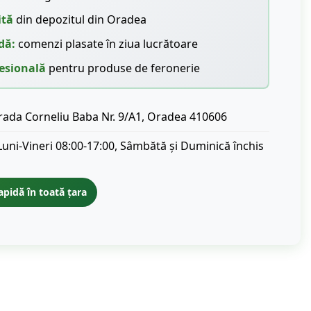
ită
din depozitul din Oradea
dă:
comenzi plasate în ziua lucrătoare
esională
pentru produse de feronerie
rada Corneliu Baba Nr. 9/A1, Oradea 410606
Luni-Vineri 08:00-17:00, Sâmbătă și Duminică închis
apidă în toată țara