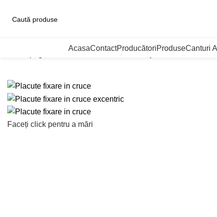
ategorii de Produse
Acasa
Contact
Producători
Produse
Canturi 
Prima pagină
Balamale
Placute de montaj balamale
Placute 
Faceți click pentru a mări