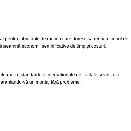
eal pentru fabricanții de mobilă care doresc să reducă timpul de
ce înseamnă economii semnificative de timp și costuri.
nforme cu standardele internaționale de calitate și vin cu o
t, garantându-vă un montaj fără probleme.