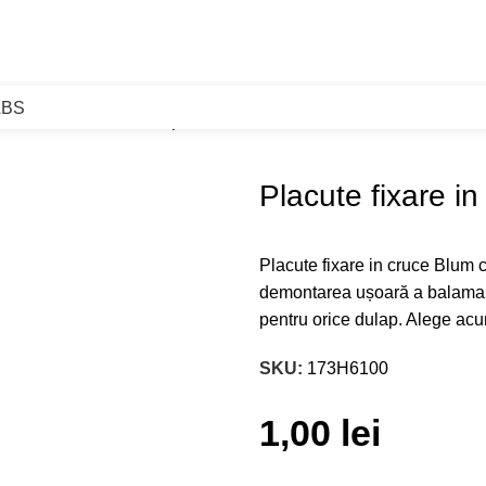
ABS
fixare in cruce Blum clip H0
Placute fixare i
Placute fixare in cruce Blum c
demontarea ușoară a balamalel
pentru orice dulap. Alege ac
SKU:
173H6100
1,00
lei