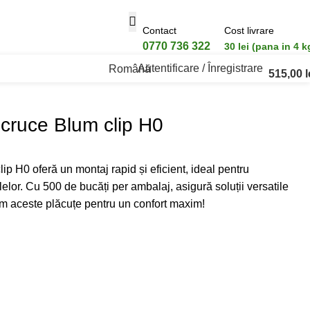
Contact
Cost livrare
0770 736 322
30 lei (pana in 4 k
Autentificare / Înregistrare
Română
515,00
l
n cruce Blum clip H0
lip H0 oferă un montaj rapid și eficient, ideal pentru
or. Cu 500 de bucăți per ambalaj, asigură soluții versatile
um aceste plăcuțe pentru un confort maxim!