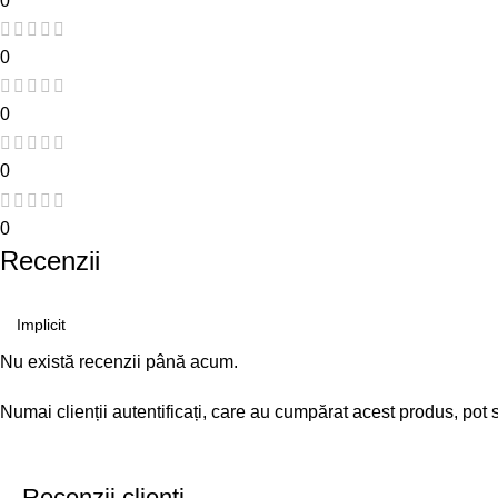
0
0
0
0
0
Recenzii
Nu există recenzii până acum.
Numai clienții autentificați, care au cumpărat acest produs, pot 
Recenzii clienti