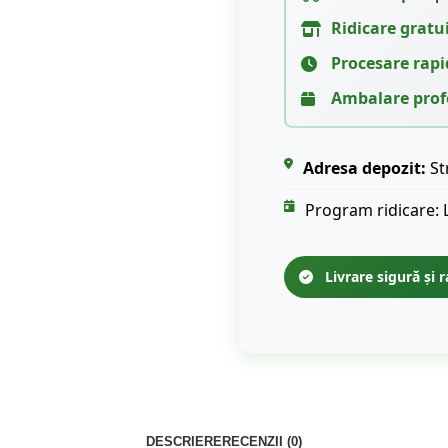
Ridicare gratu
Procesare rapi
Ambalare prof
Adresa depozit:
St
Program ridicare: 
Livrare sigură și r
DESCRIERE
RECENZII (0)