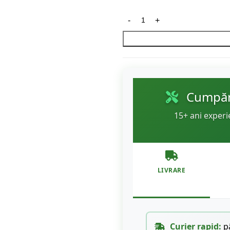
Cumpără
15+ ani experi
LIVRARE
Curier rapid:
pâ