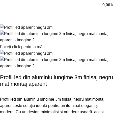
0,00
l
Prima pagină
Sisteme electrice iluminat
Profile led
Faceți click pentru a mări
Profil led din aluminiu lungime 3m finisaj negru
mat montaj aparent
Profil led din aluminiu lungime 3m finisaj negru mat montaj
aparent este soluția ideală pentru un iluminat elegant și
modern. Cu un design minimalist și prindere ușoară, acest