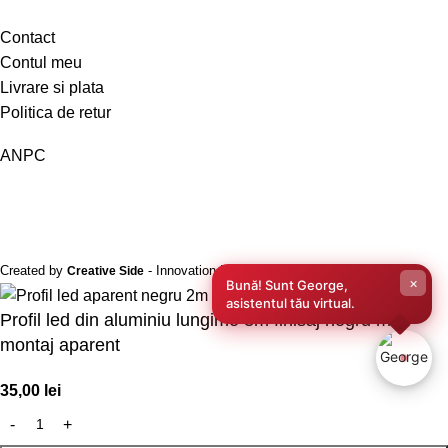
Contact
Contul meu
Livrare si plata
Politica de retur
ANPC
Created by
- Innovation Performance
Creative Side
×
Bună! Sunt George,
asistentul tău virtual.
Profil led din aluminiu lungime 3m finisaj negru mat
montaj aparent
35,00
lei