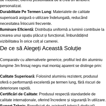
personalizat.
Durabilitate Pe Termen Lung
: Materialele de calitate
superioară asigură o utilizare îndelungată, reducând
necesitatea înlocuirii frecvente.
Iluminare Eficientă
: Distribuția uniformă a luminii contribuie la
crearea unui spațiu plăcut și funcțional, îmbunătățind
vizibilitatea în orice colț al camerei.
De ce să Alegeți Această Soluție
Comparativ cu alternativele generice, profilul led din aluminiu
lungime 3m finisaj negru mat montaj aparent se distinge prin:
Calitate Superioară
: Folosind aluminiu rezistent, produsul
oferă o performanță excelentă pe termen lung, fără riscuri de
deteriorare rapidă.
Certificări de Calitate
: Produsul respectă standardele de
calitate internaționale, oferind încredere și siguranță în utilizare.
Suport Tehnic
: Beneficiați de asistență tehnică dedicată,